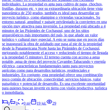
individuales. La propiedad es apta para cultivo de papa, chochos,
frutillas, durazno etc y por su extraordinaria ubicación tiene vista
panorámica de 250 grados, también es ideal para desarrollar un
proyecto turístico, como glamping o viviendas vacacionales. Su
entorno natural, amplitud y paisaje privilegiado la convierten en una
opción muy atractiva para inversión. La propiedad está ubicado a 4
minutos de las Pirámides de Cochasquí, uno de los sitios
arqueológicos más importantes del país, lo que añade un valor
turístico y cultural muy especial. A esto se suma que en pocos días
se inaugurará la obra de asfaltado que pasa al pie de la propiedad
desde la Panamericana Norte hasta las Pirámides de Cochasquí,
mejorando notablemente el acceso y reduciendo el tiempo de llegada
a la propiedad (5 minutos). El terreno cuenta con acceso a agua
potable, agua de riego del proyecto Cayambe-Tabacundo y energía
eléctrica, características fundamentales tanto para proyectos
agrícolas como para desarrollos turísticos, residenciales e
industriales. En conjunto, esta propiedad ofrece una combinación
poco común de ubicación, conectividad, servicios básicos, valor
paisajístico y potencial de desarrollo. Es una excelente oportunidad
para quienes buscan invertir en tierra con visión productiva, turística
o inmobiliaria.
0
0
0
m²
19 jul.
29