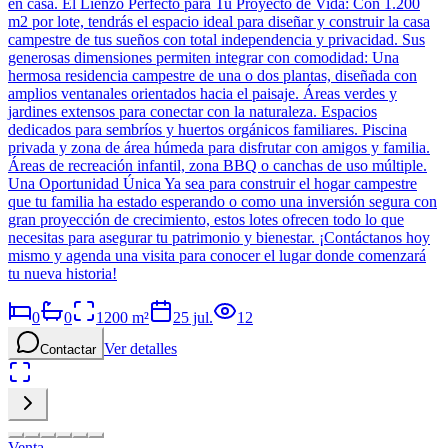
en casa. El Lienzo Perfecto para Tu Proyecto de Vida: Con 1.200
m2 por lote, tendrás el espacio ideal para diseñar y construir la casa
campestre de tus sueños con total independencia y privacidad. Sus
generosas dimensiones permiten integrar con comodidad: Una
hermosa residencia campestre de una o dos plantas, diseñada con
amplios ventanales orientados hacia el paisaje. Áreas verdes y
jardines extensos para conectar con la naturaleza. Espacios
dedicados para sembríos y huertos orgánicos familiares. Piscina
privada y zona de área húmeda para disfrutar con amigos y familia.
Áreas de recreación infantil, zona BBQ o canchas de uso múltiple.
Una Oportunidad Única Ya sea para construir el hogar campestre
que tu familia ha estado esperando o como una inversión segura con
gran proyección de crecimiento, estos lotes ofrecen todo lo que
necesitas para asegurar tu patrimonio y bienestar. ¡Contáctanos hoy
mismo y agenda una visita para conocer el lugar donde comenzará
tu nueva historia!
0
0
1200
m²
25 jul.
12
Ver detalles
Contactar
Venta