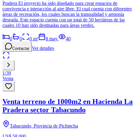
Pradera El proyecto ha sido diseñado para crear espacios de
convivencia e interacción al aire libre. El cual cuenta con diferentes
áreas de recreación, los cuales buscan la tranquilidad y armonía
deseada. Este espacio cuenta con un total de 50 hectáreas de las
cuales 10 han sido destinadas para áreas verdes.
0
0
0
m²
8 may.
40
Ver detalles
Contactar
1
/
39
Venta
Venta terreno de 1000m2 en Hacienda La
Pradera sector Tabacundo
Tabacundo, Provincia de Pichincha
US$ 58.000