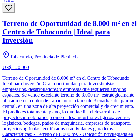
Terreno de Oportunidad de 8.000 m² en el
Centro de Tabacundo | Ideal para
Inversión
Tabacundo, Provincia de Pichincha
US$ 120.000
Terreno de Oportunidad de 8.000 m² en el Centro de Tabacundo |
Ideal para Inversión Gran oportunidad para inversionistas,
empresarios, desarrolladores y empresas que requieren amplios
espacios. Se vende excelente terreno de 8.000 m², estratégicamente
ubicado en el centro de Tabacundo, a tan solo 3 cuadras del parque
central, en una zona de alta proyección comercial y de crecimiento.
El predio es totalmente plano, lo que facilita el desarrollo de
proyectos inmobiliarios, comerciales, industriales ligeros, centros
logísticos, bodegas, patios de maquinaria, empresas de transporte,
proyectos agrícolas tecnificados o actividades ganaderas.
Características: • Terreno de 8.000 m². • Ubicación privilegiada en
el centro de Tabacundo. • A solo 3 cuadras del parque central. •