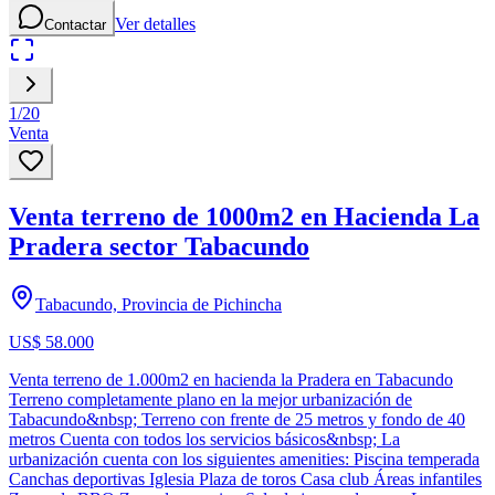
Ver detalles
Contactar
1
/
20
Venta
Venta terreno de 1000m2 en Hacienda La
Pradera sector Tabacundo
Tabacundo, Provincia de Pichincha
US$ 58.000
Venta terreno de 1.000m2 en hacienda la Pradera en Tabacundo
Terreno completamente plano en la mejor urbanización de
Tabacundo&nbsp; Terreno con frente de 25 metros y fondo de 40
metros Cuenta con todos los servicios básicos&nbsp; La
urbanización cuenta con los siguientes amenities: Piscina temperada
Canchas deportivas Iglesia Plaza de toros Casa club Áreas infantiles