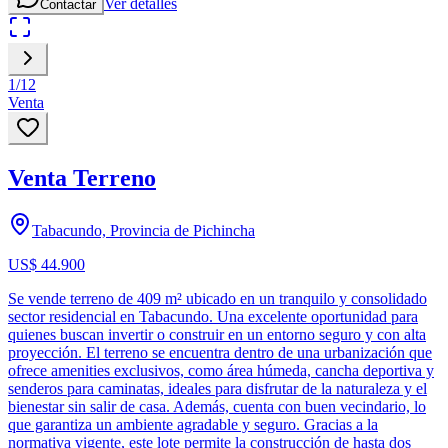
Ver detalles
Contactar
1
/
12
Venta
Venta Terreno
Tabacundo, Provincia de Pichincha
US$ 44.900
Se vende terreno de 409 m² ubicado en un tranquilo y consolidado
sector residencial en Tabacundo. Una excelente oportunidad para
quienes buscan invertir o construir en un entorno seguro y con alta
proyección. El terreno se encuentra dentro de una urbanización que
ofrece amenities exclusivos, como área húmeda, cancha deportiva y
senderos para caminatas, ideales para disfrutar de la naturaleza y el
bienestar sin salir de casa. Además, cuenta con buen vecindario, lo
que garantiza un ambiente agradable y seguro. Gracias a la
normativa vigente, este lote permite la construcción de hasta dos