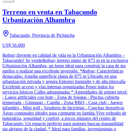
Terreno en venta en Tabacundo
Urbanización Alhambra
Tabacundo, Provincia de Pichincha
US$ 56.000
&nbsp;¡Invierte en calidad de vida en la Urbanización Alhambra –
Tabacundo! Se vende&nbsp; terreno plano de 875 m en la exclusiva
Urbanización Alhambra, un lugar ideal para construir la casa de tus
sueños o realizar una excelente inversión. *&nbsp; Características
destacadas: Amplia superficie plana de 875 m Ubicado en una
urbanización privada y segura Entorno tranquilo y de alta plusvalía
Excelente acceso y vías internas organizadas Posee todos los
servicios básicos Calles adoquinadas * Amenidades de primer nivel:
- Lagos artificiales con bote - Zona de fogatas - Piscina cubierta
temperada - Gimnasio - Capilla - Zona BBQ - Casa club - Juegos
infantiles - Mini golf - Senderos de bicicletas - Canchas deportivas
Áreas comunales ideales para compartir en familia Vive rodeado de
naturaleza, seguridad y confort, a pocos minutos del centro de
Tabacundo. Un espacio perfecto para quienes buscan tranquilidad
sin alejarse de la ciudad. * Ideal para familias, inversionistas o