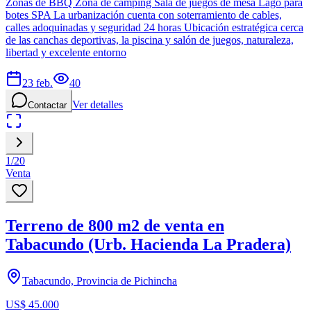
Zonas de BBQ Zona de camping Sala de juegos de mesa Lago para
botes SPA La urbanización cuenta con soterramiento de cables,
calles adoquinadas y seguridad 24 horas Ubicación estratégica cerca
de las canchas deportivas, la piscina y salón de juegos, naturaleza,
libertad y excelente entorno
23 feb.
40
Ver detalles
Contactar
1
/
20
Venta
Terreno de 800 m2 de venta en
Tabacundo (Urb. Hacienda La Pradera)
Tabacundo, Provincia de Pichincha
US$ 45.000