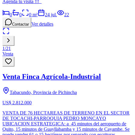
Agenda tu visita !!!
0
0
0
m²
24 jul.
22
Ver detalles
Contactar
1
/
21
Venta
Venta Finca Agrícola-Industrial
Tabacundo, Provincia de Pichincha
US$ 2.812.000
VENTA DE 76 HECTAREAS DE TERRENO EN EL SECTOR
DE TOCACHI-PARROQUIA PEDRO MONCAYO
UBICACION ESTRATEGICA: a 45 minutos del aeropuerto de
Quito, 15 minutos de Guayllabamba y 15 minutos de Cayambe. Se
puede vender 61 o 15 hectáreas por separado con escrituras