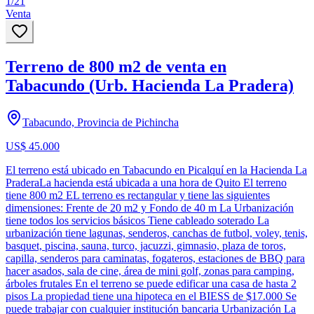
1
/
21
Venta
Terreno de 800 m2 de venta en
Tabacundo (Urb. Hacienda La Pradera)
Tabacundo, Provincia de Pichincha
US$ 45.000
El terreno está ubicado en Tabacundo en Picalquí en la Hacienda La
PraderaLa hacienda está ubicada a una hora de Quito El terreno
tiene 800 m2 EL terreno es rectangular y tiene las siguientes
dimensiones: Frente de 20 m2 y Fondo de 40 m La Urbanización
tiene todos los servicios básicos Tiene cableado soterado La
urbanización tiene lagunas, senderos, canchas de futbol, voley, tenis,
basquet, piscina, sauna, turco, jacuzzi, gimnasio, plaza de toros,
capilla, senderos para caminatas, fogateros, estaciones de BBQ para
hacer asados, sala de cine, área de mini golf, zonas para camping,
árboles frutales En el terreno se puede edificar una casa de hasta 2
pisos La propiedad tiene una hipoteca en el BIESS de $17.000 Se
puede trabajar con cualquier institución bancaria Urbanización La