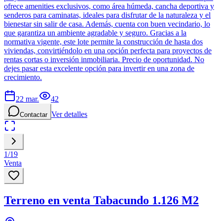
ofrece amenities exclusivos, como área húmeda, cancha deportiva y
senderos para caminatas, ideales para disfrutar de la naturaleza y el
bienestar sin salir de casa. Además, cuenta con buen vecindario, lo
que garantiza un ambiente agradable y seguro. Gracias a la
normativa vigente, este lote permite la construcción de hasta dos
viviendas, convirtiéndolo en una opción perfecta para proyectos de
rentas cortas o inversión inmobiliaria. Precio de oportunidad. No
dejes pasar esta excelente opción para invertir en una zona de
crecimiento.
22 mar.
42
Ver detalles
Contactar
1
/
19
Venta
Terreno en venta Tabacundo 1.126 M2