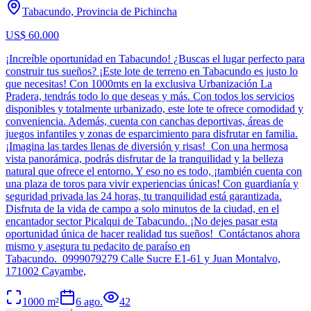
Tabacundo, Provincia de Pichincha
US$ 60.000
¡Increíble oportunidad en Tabacundo! ¿Buscas el lugar perfecto para
construir tus sueños? ¡Este lote de terreno en Tabacundo es justo lo
que necesitas! Con 1000mts en la exclusiva Urbanización La
Pradera, tendrás todo lo que deseas y más. Con todos los servicios
disponibles y totalmente urbanizado, este lote te ofrece comodidad y
conveniencia. Además, cuenta con canchas deportivas, áreas de
juegos infantiles y zonas de esparcimiento para disfrutar en familia.
¡Imagina las tardes llenas de diversión y risas! ‍ Con una hermosa
vista panorámica, podrás disfrutar de la tranquilidad y la belleza
natural que ofrece el entorno. Y eso no es todo, ¡también cuenta con
una plaza de toros para vivir experiencias únicas! Con guardianía y
seguridad privada las 24 horas, tu tranquilidad está garantizada.
Disfruta de la vida de campo a solo minutos de la ciudad, en el
encantador sector Picalqui de Tabacundo. ¡No dejes pasar esta
oportunidad única de hacer realidad tus sueños! Contáctanos ahora
mismo y asegura tu pedacito de paraíso en
Tabacundo. 0999079279 Calle Sucre E1-61 y Juan Montalvo,
171002 Cayambe,
1000
m²
6 ago.
42