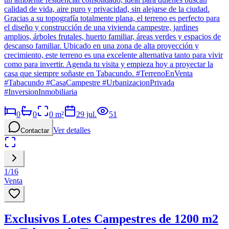
calidad de vida, aire puro y privacidad, sin alejarse de la ciudad.
Gracias a su topografía totalmente plana, el terreno es perfecto para
el diseño y construcción de una vivienda campestre, jardines
amplios, árboles frutales, huerto familiar, áreas verdes y espacios de
descanso familiar. Ubicado en una zona de alta proyección y
crecimiento, este terreno es una excelente alternativa tanto para vivir
como para invertir. Agenda tu visita y empieza hoy a proyectar la
casa que siempre soñaste en Tabacundo. #TerrenoEnVenta
#Tabacundo #CasaCampestre #UrbanizacionPrivada
#InversionInmobiliaria
0
0
0
m²
29 jul.
51
Ver detalles
Contactar
1
/
16
Venta
Exclusivos Lotes Campestres de 1200 m2