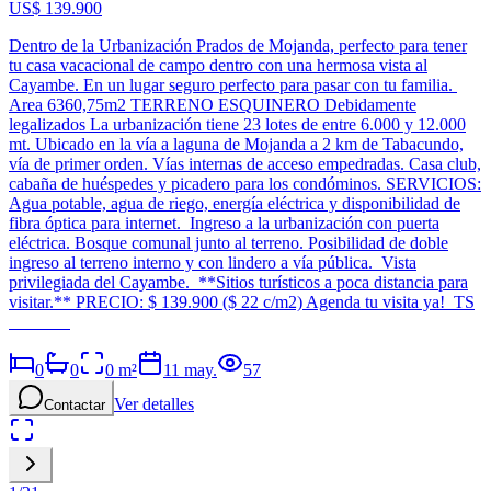
US$ 139.900
Dentro de la Urbanización Prados de Mojanda, perfecto para tener
tu casa vacacional de campo dentro con una hermosa vista al
Cayambe. En un lugar seguro perfecto para pasar con tu familia.
Area 6360,75m2 TERRENO ESQUINERO Debidamente
legalizados La urbanización tiene 23 lotes de entre 6.000 y 12.000
mt. Ubicado en la vía a laguna de Mojanda a 2 km de Tabacundo,
vía de primer orden. Vías internas de acceso empedradas. Casa club,
cabaña de huéspedes y picadero para los condóminos. SERVICIOS:
Agua potable, agua de riego, energía eléctrica y disponibilidad de
fibra óptica para internet. Ingreso a la urbanización con puerta
eléctrica. Bosque comunal junto al terreno. Posibilidad de doble
ingreso al terreno interno y con lindero a vía pública. Vista
privilegiada del Cayambe. **Sitios turísticos a poca distancia para
visitar.** PRECIO: $ 139.900 ($ 22 c/m2) Agenda tu visita ya! TS
0
0
0
m²
11 may.
57
Ver detalles
Contactar