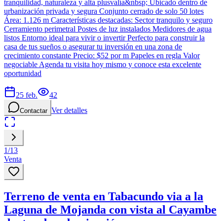
tranquilidad, naturaleza y alta plusvalía&nbsp; Ubicado dentro de
urbanización privada y segura Conjunto cerrado de solo 50 lotes
Área: 1.126 m Características destacadas: Sector tranquilo y seguro
Cerramiento perimetral Postes de luz instalados Medidores de agua
listos Entorno ideal para vivir o invertir Perfecto para construir la
casa de tus sueños o asegurar tu inversión en una zona de
crecimiento constante Precio: $52 por m Papeles en regla Valor
negociable Agenda tu visita hoy mismo y conoce esta excelente
oportunidad
25 feb.
42
Ver detalles
Contactar
1
/
13
Venta
Terreno de venta en Tabacundo via a la
Laguna de Mojanda con vista al Cayambe