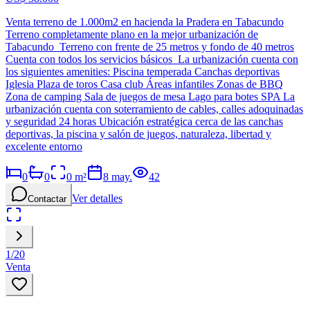
Venta terreno de 1.000m2 en hacienda la Pradera en Tabacundo
Terreno completamente plano en la mejor urbanización de
Tabacundo Terreno con frente de 25 metros y fondo de 40 metros
Cuenta con todos los servicios básicos La urbanización cuenta con
los siguientes amenities: Piscina temperada Canchas deportivas
Iglesia Plaza de toros Casa club Áreas infantiles Zonas de BBQ
Zona de camping Sala de juegos de mesa Lago para botes SPA La
urbanización cuenta con soterramiento de cables, calles adoquinadas
y seguridad 24 horas Ubicación estratégica cerca de las canchas
deportivas, la piscina y salón de juegos, naturaleza, libertad y
excelente entorno
0
0
0
m²
8 may.
42
Ver detalles
Contactar
1
/
20
Venta