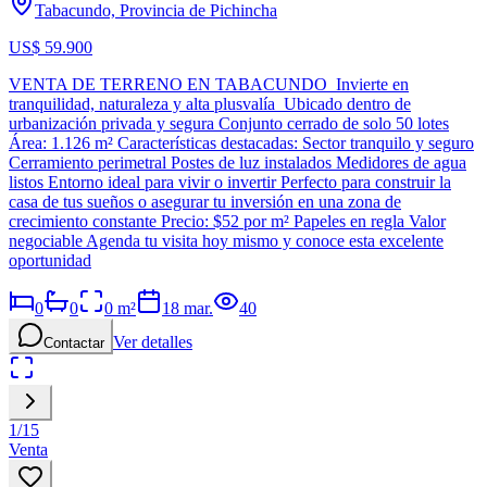
Tabacundo, Provincia de Pichincha
US$ 59.900
VENTA DE TERRENO EN TABACUNDO Invierte en
tranquilidad, naturaleza y alta plusvalía Ubicado dentro de
urbanización privada y segura Conjunto cerrado de solo 50 lotes
Área: 1.126 m² Características destacadas: Sector tranquilo y seguro
Cerramiento perimetral Postes de luz instalados Medidores de agua
listos Entorno ideal para vivir o invertir Perfecto para construir la
casa de tus sueños o asegurar tu inversión en una zona de
crecimiento constante Precio: $52 por m² Papeles en regla Valor
negociable Agenda tu visita hoy mismo y conoce esta excelente
oportunidad
0
0
0
m²
18 mar.
40
Ver detalles
Contactar
1
/
15
Venta