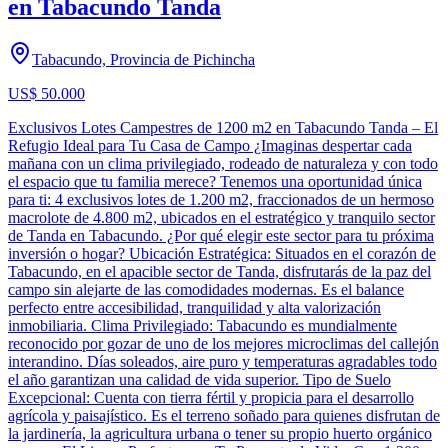
en Tabacundo Tanda
Tabacundo, Provincia de Pichincha
US$ 50.000
Exclusivos Lotes Campestres de 1200 m2 en Tabacundo Tanda – El
Refugio Ideal para Tu Casa de Campo ¿Imaginas despertar cada
mañana con un clima privilegiado, rodeado de naturaleza y con todo
el espacio que tu familia merece? Tenemos una oportunidad única
para ti: 4 exclusivos lotes de 1.200 m2, fraccionados de un hermoso
macrolote de 4.800 m2, ubicados en el estratégico y tranquilo sector
de Tanda en Tabacundo. ¿Por qué elegir este sector para tu próxima
inversión o hogar? Ubicación Estratégica: Situados en el corazón de
Tabacundo, en el apacible sector de Tanda, disfrutarás de la paz del
campo sin alejarte de las comodidades modernas. Es el balance
perfecto entre accesibilidad, tranquilidad y alta valorización
inmobiliaria. Clima Privilegiado: Tabacundo es mundialmente
reconocido por gozar de uno de los mejores microclimas del callejón
interandino. Días soleados, aire puro y temperaturas agradables todo
el año garantizan una calidad de vida superior. Tipo de Suelo
Excepcional: Cuenta con tierra fértil y propicia para el desarrollo
agrícola y paisajístico. Es el terreno soñado para quienes disfrutan de
la jardinería, la agricultura urbana o tener su propio huerto orgánico