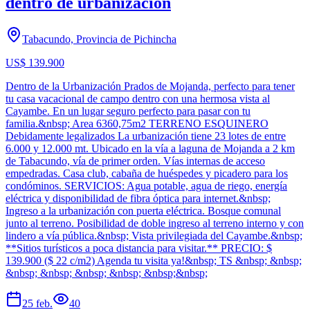
dentro de urbanización
Tabacundo, Provincia de Pichincha
US$ 139.900
Dentro de la Urbanización Prados de Mojanda, perfecto para tener
tu casa vacacional de campo dentro con una hermosa vista al
Cayambe. En un lugar seguro perfecto para pasar con tu
familia.&nbsp; Area 6360,75m2 TERRENO ESQUINERO
Debidamente legalizados La urbanización tiene 23 lotes de entre
6.000 y 12.000 mt. Ubicado en la vía a laguna de Mojanda a 2 km
de Tabacundo, vía de primer orden. Vías internas de acceso
empedradas. Casa club, cabaña de huéspedes y picadero para los
condóminos. SERVICIOS: Agua potable, agua de riego, energía
eléctrica y disponibilidad de fibra óptica para internet.&nbsp;
Ingreso a la urbanización con puerta eléctrica. Bosque comunal
junto al terreno. Posibilidad de doble ingreso al terreno interno y con
lindero a vía pública.&nbsp; Vista privilegiada del Cayambe.&nbsp;
**Sitios turísticos a poca distancia para visitar.** PRECIO: $
139.900 ($ 22 c/m2) Agenda tu visita ya!&nbsp; TS &nbsp; &nbsp;
&nbsp; &nbsp; &nbsp; &nbsp; &nbsp;&nbsp;
25 feb.
40