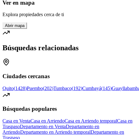
Ver en mapa
Explora propiedades cerca de ti
Abrir mapa
Búsquedas relacionadas
Ciudades cercanas
Quito
(
1428
)
Puembo
(
202
)
Tumbaco
(
192
)
Cumbayá
(
145
)
Guayllabamb
Búsquedas populares
Casa en Venta
Casa en Arriendo
Casa en Arriendo temporal
Casa en
Traspaso
Departamento en Venta
Departamento en
Arriendo
Departamento en Arriendo temporal
Departamento en
Traspaso