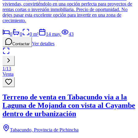
viviendas, convirtiéndolo en una opción perfecta para proyectos de
rentas cortas o inversión inmobiliaria. Precio de oportunidad. No
dejes pasar esta excelente opción para invertir en una zona de
crecimiento.
0
0
0
m²
14 may.
43
Ver detalles
Contactar
1
/
13
Venta
Terreno de venta en Tabacundo via a la
Laguna de Mojanda con vista al Cayambe
dentro de urbanización
Tabacundo, Provincia de Pichincha