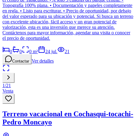
Topografía 100% plana. • Documentación y papeles completamente
en regla. • Listo para escriturar. • Precio de oportunidad, por debajo
del valor esperado para su ubicación y potencial. Si busca un terreno
con excelente ubicación, fácil acceso y un gran potencial de
valorización, esta es una inversión que merece su atención.
Contáctenos para mayor información, agendar una visita o conocer
el precio de oportunidad.
0
0
0
m²
24 jul.
21
Ver detalles
Contactar
1
/
21
Venta
Terreno vacacional en Cochasqui-tocachi-
Pedro Moncayo