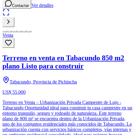
Ver detalles
Contactar
Venta
Terreno en venta en Tabacundo 850 m2
plano Listo para construir
Tabacundo, Provincia de Pichincha
US$ 55.000
Terreno en Venta – Urbanización Privada Campestre de Lujo -
Tabacundo Oportunidad ideal para construir tu casa campestre en un
entorno tranquilo, seguro y rodeado de naturaleza. Este terreno
plano de 800 m² se encuentra dentro de la Urbanización Privada,
uno de los conjuntos residenciales más conocidos de Tabacundo. La
urbanización cuenta con servicios básicos completos, vías internas y
un ambiente residencial consolidado, ideal para quienes buscan