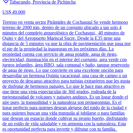
Tabacundo, Provincia de Pichincha
US$ 49.000
Terreno en venta sector Pirámides de Cochasquí Se vende hermoso
terreno de 2000 mts, dentro de un conjunto ubicado a tan solo 4
minutos del complejo arqueológico de Cochasqui, 40 minutos de
Quito y del Aeropuerto Mariscal Sucre. Desde la E35 tiene una
distancia de 5 minutos ya que la obra de pavimentación que pasa por
el pie de la propiedad la inauguran en los próximos días. La
propiedad cuenta con servicio de agua potable. agua de riego,
electricidad, iluminación en el interior del conjunto, area verde con
juegos infantiles, área BBQ, sala comunal y baño, tanque reservorio
de agua de riego. Lo que convierte en una excelente opción para
desarrollar un hermosa Quinta vacacional, una casa de campo o un
proyecto de descanso atractivo para turistas extranjeros que les gusta
de disfrutar de hermosos paisajes. Lo que le hace mas atractivo es
que tiene una vista espectacular de 360 grados, rodeada de la
mejestuosidad de volcanes y paisajes andinos. Es un lugar donde el
aire puro, la tranquilidad y la naturaleza son protagonistas. Es el
lugar perfecto para quienes desean alejarse del ruido de la ciudad y
para quienes buscan una vida tranquila al jubilarse o para familias
que desean un espacio donde cultivar su propio huerto, disfrutando
de un estilo de vida saludable y en armonia con la naturaleza. Esta
es oportunidad perfecta para invertir y difrutar con tu familia.