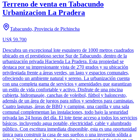
Terreno de venta en Tabacundo
Urbanizacion La Pradera
Tabacundo, Provincia de Pichincha
US$ 59.700
Descubra un excepcional lote esquinero de 1000 metros cuadrados
ubicado en el prestigioso sector Sur de Tabacundo, dentro de la
urbanización privada Hacienda La Pradera. Esta propiedad se
destaca por su impresionante vista de 270 grados y su ubicación
privilegiada frente a áreas verdes, un lago y espacios comunales,
ofreciendo un ambiente natural y sereno. La urbanización cuenta
con una completa gama de servicios y amenidades que garantizan
un estilo de vida confortable y activo. Disfrute de una piscina
cubierta, hidromasaje, canchas de voleibol, fútbol y baloncesto,
además de un área de juegos para niños y senderos para caminatas.
Cuatro lagunas, áreas de BBQ y camping, una capilla y una sala
comunal complementan las instalaciones, todo bajo la seguridad
privada las 24 horas del día. El lote tiene acceso a todos los servicios
básicos, incluyendo agua potable, electricidad, cable y alumbrado
público. Con escritura inmediata disponible, esta es una oportunidad
única para construir la casa de sus sueños o una inversión sólida a