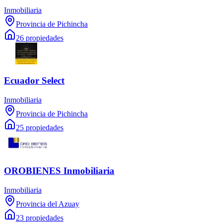
Inmobiliaria
Provincia de Pichincha
26 propiedades
Ecuador Select
Inmobiliaria
Provincia de Pichincha
25 propiedades
OROBIENES Inmobiliaria
Inmobiliaria
Provincia del Azuay
23 propiedades