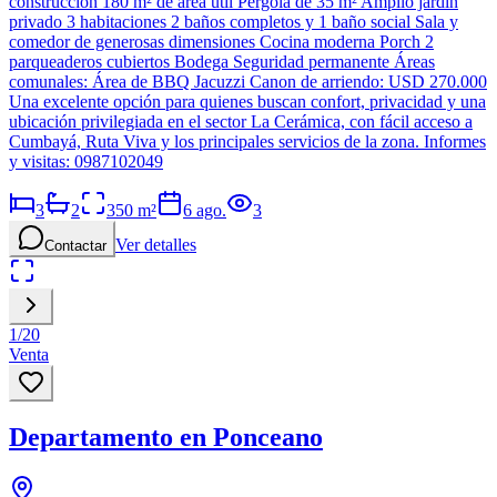
construcción 180 m² de área útil Pérgola de 35 m² Amplio jardín
privado 3 habitaciones 2 baños completos y 1 baño social Sala y
comedor de generosas dimensiones Cocina moderna Porch 2
parqueaderos cubiertos Bodega Seguridad permanente Áreas
comunales: Área de BBQ Jacuzzi Canon de arriendo: USD 270.000
Una excelente opción para quienes buscan confort, privacidad y una
ubicación privilegiada en el sector La Cerámica, con fácil acceso a
Cumbayá, Ruta Viva y los principales servicios de la zona. Informes
y visitas: 0987102049
3
2
350
m²
6 ago.
3
Ver detalles
Contactar
1
/
20
Venta
Departamento en Ponceano