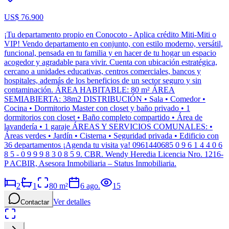
US$ 76.900
¡Tu departamento propio en Conocoto - Aplica crédito Miti-Miti o
VIP! Vendo departamento en conjunto, con estilo moderno, versátil,
funcional, pensada en tu familia y en hacer de tu hogar un espacio
acogedor y agradable para vivir. Cuenta con ubicación estratégica,
cercano a unidades educativas, centros comerciales, bancos y
hospitales, además de los beneficios de un sector seguro y sin
contaminación. ÁREA HABITABLE: 80 m² ÁREA
SEMIABIERTA: 38m2 DISTRIBUCIÓN • Sala • Comedor •
Cocina • Dormitorio Master con closet y baño privado • 1
dormitorios con closet • Baño completo compartido • Área de
lavandería • 1 garaje ÁREAS Y SERVICIOS COMUNALES: •
Áreas verdes • Jardín • Cisterna • Seguridad privada • Edificio con
36 departamentos ¡Agenda tu visita ya! 0961440685 0 9 6 1 4 4 0 6
8 5 - 0 9 9 9 8 3 0 8 5 9. CBR. Wendy Heredia Licencia Nro. 1216-
P ACBIR, Asesora Inmobiliaria – Status Inmobiliaria.
2
1
80
m²
6 ago.
15
Ver detalles
Contactar