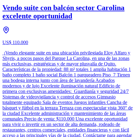
Vendo suite con balcón sector Carolina
excelente oportunidad
US$ 110.000
¡Vendo elegante suite en una ubicación privilegiada Eloy Alfaro y
Shyris, a pocos pasos del Parque La Carolina, en una de las zonas
más exclusivas, estratégicas y de mayor plusvalía de Quito.
Características de la propiedad: 88 m² totales 1 amplia habitación 1
baño completo 1 baño social Balcón 1 parqueadero Piso 7 Tienen
una bodega interna junto con área de lavandería Acabados
modernos y de lujo Excelente iluminación natural Edificio de
primera con exclusivas amenidades: Guardianía y seguridad 24/7
Sistemas de videovigilancia y control de accesos Gimnasio
totalmente equipado Sala de eventos Juegos infantiles Cancha de
básquet y fútbol en la terraza Terraza con espectacular vista 360° de
la ciudad Excelente administración y mantenimiento de las áreas
comunales Precio de venta: $110.000 Una excelente oportunidad
para vivir o invertir en un sector de alta demanda, rodeado de
restaurantes, centros comerciales, entidades financieras y con fácil
acceso a las principales vías de la ciudad. Contáctame para agendar