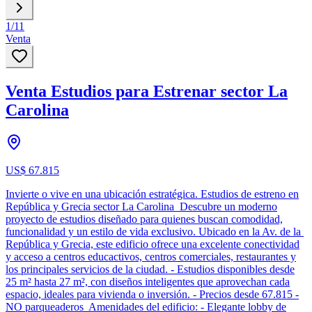
1
/
11
Venta
Venta Estudios para Estrenar sector La
Carolina
US$ 67.815
Invierte o vive en una ubicación estratégica. Estudios de estreno en
República y Grecia sector La Carolina Descubre un moderno
proyecto de estudios diseñado para quienes buscan comodidad,
funcionalidad y un estilo de vida exclusivo. Ubicado en la Av. de la
República y Grecia, este edificio ofrece una excelente conectividad
y acceso a centros educactivos, centros comerciales, restaurantes y
los principales servicios de la ciudad. - Estudios disponibles desde
25 m² hasta 27 m², con diseños inteligentes que aprovechan cada
espacio, ideales para vivienda o inversión. - Precios desde 67.815 -
NO parqueaderos Amenidades del edificio: - Elegante lobby de