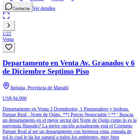
Ver detalles
Contactar
1
/
22
Venta
Departamento en Venta Av. Granados y 6
de Diciembre Septimo Piso
Jipijapa, Provincia de Manabí
US$ 94.900
Departamento en Venta 3 Dormitorios, 1 Parqueadero y bodega.
Parque Real - Norte de Quito. **! Precio Negociable ! ** ' Buscas
un departamento en el mejor sector del Norte de Quito como lo es la
parroquia Iñaquito? La mejor opción actualmente está el Conjunto
Parque Real al ser un departamento con hermosa vista, entrada de
sol lo cual le da luz natural a todos los ambientes, muy bien