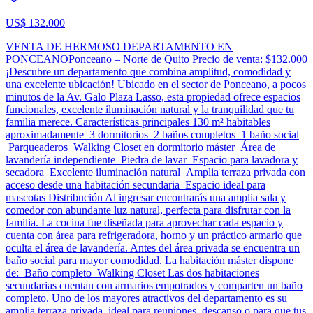
US$ 132.000
VENTA DE HERMOSO DEPARTAMENTO EN
PONCEANOPonceano – Norte de Quito Precio de venta: $132.000
¡Descubre un departamento que combina amplitud, comodidad y
una excelente ubicación! Ubicado en el sector de Ponceano, a pocos
minutos de la Av. Galo Plaza Lasso, esta propiedad ofrece espacios
funcionales, excelente iluminación natural y la tranquilidad que tu
familia merece. Características principales 130 m² habitables
aproximadamente 3 dormitorios 2 baños completos 1 baño social
Parqueaderos Walking Closet en dormitorio máster Área de
lavandería independiente Piedra de lavar Espacio para lavadora y
secadora Excelente iluminación natural Amplia terraza privada con
acceso desde una habitación secundaria Espacio ideal para
mascotas Distribución Al ingresar encontrarás una amplia sala y
comedor con abundante luz natural, perfecta para disfrutar con la
familia. La cocina fue diseñada para aprovechar cada espacio y
cuenta con área para refrigeradora, horno y un práctico armario que
oculta el área de lavandería. Antes del área privada se encuentra un
baño social para mayor comodidad. La habitación máster dispone
de: Baño completo Walking Closet Las dos habitaciones
secundarias cuentan con armarios empotrados y comparten un baño
completo. Uno de los mayores atractivos del departamento es su
amplia terraza privada, ideal para reuniones, descanso o para que tus