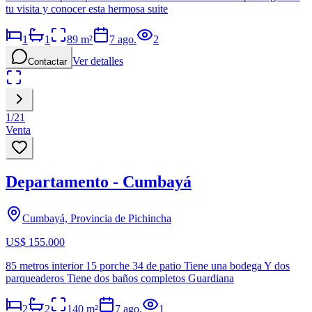
tu visita y conocer esta hermosa suite
1
1
89
m²
7 ago.
2
Ver detalles
Contactar
1
/
21
Venta
Departamento - Cumbayá
Cumbayá, Provincia de Pichincha
US$ 155.000
85 metros interior 15 porche 34 de patio Tiene una bodega Y dos
parqueaderos Tiene dos baños completos Guardiana
2
2
140
m²
7 ago.
1