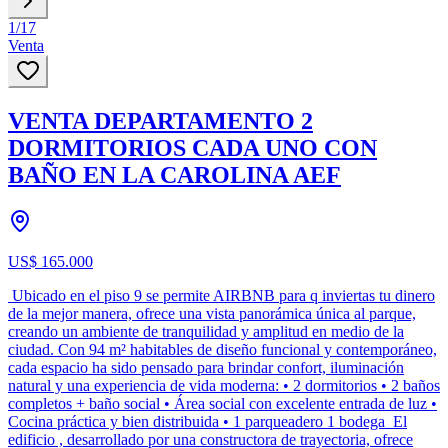
1
/
17
Venta
VENTA DEPARTAMENTO 2
DORMITORIOS CADA UNO CON
BAÑO EN LA CAROLINA AEF
US$ 165.000
Ubicado en el piso 9 se permite AIRBNB para q inviertas tu dinero
de la mejor manera, ofrece una vista panorámica única al parque,
creando un ambiente de tranquilidad y amplitud en medio de la
ciudad. Con 94 m² habitables de diseño funcional y contemporáneo,
cada espacio ha sido pensado para brindar confort, iluminación
natural y una experiencia de vida moderna: • 2 dormitorios • 2 baños
completos + baño social • Área social con excelente entrada de luz •
Cocina práctica y bien distribuida • 1 parqueadero 1 bodega El
edificio , desarrollado por una constructora de trayectoria, ofrece