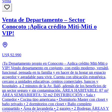
Venta
Venta de Departamento – Sector
Conocoto ¡Aplica crédito Miti-Miti o
VIP!
US$ 92.990
¡Tu Departamento propio en Conocoto – Aplica crédito Miti-Miti o
VIP! Vendo departamento en conjunto, con estilo moderno, versátil,
funcional, pensada en tu familia y en hacer de tu hogar un espacio
acogedor y agradable para vivir. Cuenta con ubicación estratégica,
cercano a unidades educativas, centros comerciales, bancos y
hospitales, a 2 minutos de la Av. Ilaló, además de los beneficios de
un sector seguro y sin contaminación. ÁREA HABITABLE: 87 m²
ÁREA SEMIABIERTA: 32 m2 DISTRIBUCIÓN • Sala •
Comedor • Cocina tipo americana • Dormitorio Master con closet y
baño privado • 2 dormitorios con closet • Baño completo
compartido • Área de lavandería • 2 garajes • 2 Bodegas ÁREAS Y