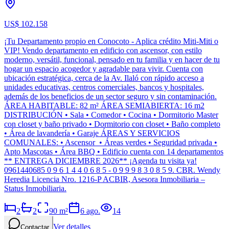
US$ 102.158
¡Tu Departamento propio en Conocoto - Aplica crédito Miti-Miti o
VIP! Vendo departamento en edificio con ascensor, con estilo
moderno, versátil, funcional, pensado en tu familia y en hacer de tu
hogar un espacio acogedor y agradable para vivir. Cuenta con
ubicación estratégica, cerca de la Av. Ilaló con rápido acceso a
unidades educativas, centros comerciales, bancos y hospitales,
además de los beneficios de un sector seguro y sin contaminación.
ÁREA HABITABLE: 82 m² ÁREA SEMIABIERTA: 16 m2
DISTRIBUCIÓN • Sala • Comedor • Cocina • Dormitorio Master
con closet y baño privado • Dormitorio con closet • Baño completo
• Área de lavandería • Garaje ÁREAS Y SERVICIOS
COMUNALES: • Ascensor • Áreas verdes • Seguridad privada •
Apto Mascotas • Área BBQ • Edificio cuenta con 14 departamentos
** ENTREGA DICIEMBRE 2026** ¡Agenda tu visita ya!
0961440685 0 9 6 1 4 4 0 6 8 5 - 0 9 9 9 8 3 0 8 5 9. CBR. Wendy
Heredia Licencia Nro. 1216-P ACBIR, Asesora Inmobiliaria –
Status Inmobiliaria.
2
2
90
m²
6 ago.
14
Ver detalles
Contactar