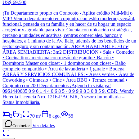
US$ 69.500
¡Tu Departamento propio en Conocoto - Aplica crédito Miti-Miti o
VIP! Vendo departamento en conjunto, con estilo moderno, versátil,
funcional, pensada en tu familia y en hacer de tu hogar un espacio
acogedor y agradable para vivir. Cuenta con ubicación estratégica,
cercano a unidades educativas, centros comerciales, bancos y
hospitales, a 1 minuto de la Av. Ilaló, además de los beneficios de un
sector seguro y sin contaminación. ÁREA HABITABLE: 70 m²
ÁREA SEMIABIERTA: 3m2 DISTRIBUCIÓN • Sala • Comedor
• Cocina tipo americana con mesón de granito • Balcón •
Dormitorio Master con closet • 1 dormitorios con closet • Baño
completo compartido • Área de lavandería • 1 garaje • Bodega
ÁREAS Y SERVICIOS COMUNALES: • Áreas verdes • Área de
Coworking • Gimnasio • Cine • Área BBQ • Terraza comunal •
Conjunto con 200 Departamentos ¡Agenda tu visita ya!
0961440685 0 9 6 1 4 4 0 6 8 5 - 0 9 9 9 8 3 0 8 5 9. CBR. Wendy
Heredia Licencia Nro. 1216-P ACBIR, Asesora Inmobiliaria –
Status Inmobiliaria.
2
1
70
m²
6 ago.
55
Ver detalles
Contactar