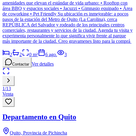
amenidades que elevan el estándar de vida urbano: • Rooftop con
área BBQ y espacios sociales • Jacuzzi • Gimnasio equipado • Área
de coworking • Pet Friendly Su ubicación es inmejorable: a pocos
pasos de la estación del Metro de Quito (La Carolina), cerca
REPÚBLICA del Salvador y rodeado de los principales centros
comerciales, restaurantes y servicios de la ciudad. Agenda tu visita y
experimenta personalmente lo que significa vivir frente al parque
más importante de la ciudad. Creo gravamenes listo para la comprá
2
2
0
m²
6 ago.
3
Ver detalles
Contactar
1
/
13
Venta
Departamento en Quito
Quito, Provincia de Pichincha