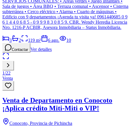
SERVICIOS COMUNALES: • Áreas verdes • Juego infantiles •
Sala de juegos • Área BBQ • Terraza comunal • Ascensor • Cisterna
subterránea • Cerco eléctrico • Alarma • Cuarto de máquinas •
Edificio con 9 departamentos ¡Agenda tu visita ya! 0961440685 0 9
6 1 4 4 0 6 8 5 - 0 9 9 9 8 3 0 8 5 9. CBR. Wendy Heredia Licencia
Nro. 1216-P ACBIR, Asesora Inmobiliaria – Status Inmobiliaria.
3
2
119
m²
6 ago.
10
Ver detalles
Contactar
1
/
22
Venta
Venta de Departamento en Conocoto
¡Aplica crédito Miti-Miti o VIP!
Conocoto, Provincia de Pichincha