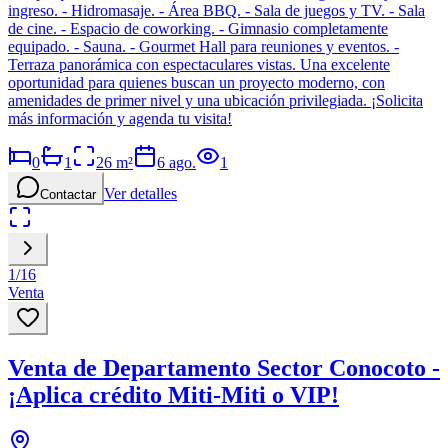
ingreso. - Hidromasaje. - Área BBQ. - Sala de juegos y TV. - Sala
de cine. - Espacio de coworking. - Gimnasio completamente
equipado. - Sauna. - Gourmet Hall para reuniones y eventos. -
Terraza panorámica con espectaculares vistas. Una excelente
oportunidad para quienes buscan un proyecto moderno, con
amenidades de primer nivel y una ubicación privilegiada. ¡Solicita
más información y agenda tu visita!
0
1
26
m²
6 ago.
1
Ver detalles
Contactar
1
/
16
Venta
Venta de Departamento Sector Conocoto -
¡Aplica crédito Miti-Miti o VIP!