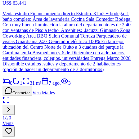
US$ 63.441
Venta estudio Financiamiento directo Estudio: 31m2 + bodega 1
baño completo Área de lavanderia Cocina Sala Comedor Bodega
Con muy buena iluminación la altura del departamento es de 2.40
con ventanas de Piso a techo Amenities: Jacuzzi Gimnasio Zona
Coworking Área BBQ Salon Comunal Terraza Parqueadero de
visitas Guardiania 24/7 Generador eléctrico 100% En la mejor
ubicación del Centro Norte de Quito a 3 cuadras del parque la
Carolina, en la Bosmediano y 6 de Diciembre cerca de bancos,
entidades financiera, colegios, universidades Entrega Marzo 2028
Disponible estudios ,suites y departamento de 2 habitaciones
(opción de hacer un departamento de 3 dormitorios)
0
1
31
m²
7 ago.
3
Ver detalles
Contactar
1
/
20
Venta