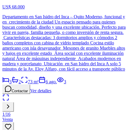
US$ 68.000
Departamento en San Isidro del Inca – Quito Moderno, funcional y
en crecimiento de la ciudad Un espacio pensado para quienes
buscan comodidad, diseño y una excelente ubicación. Perfecto para
vivir en pareja, familia pequeña, o como inversión de renta segura.
Características destacadas: 3 dormitorios amplios y cómodos 2
baños completos con cabina de vidrio templado Cocina estilo
americano con isla desayunador Mesones de granito Muebles altos
y bajos en excelente estado Área social con excelente iluminación
natural Área de máquinas independiente Acabados modernos en
madera y porcelanato Ubicación en San Isidro del Inca A solo 5
minutos de la Av. Eloy Alfaro, con fácil acceso a transporte público
3
2
73
m²
6 ago.
3
Ver detalles
Contactar
1
/
16
Venta