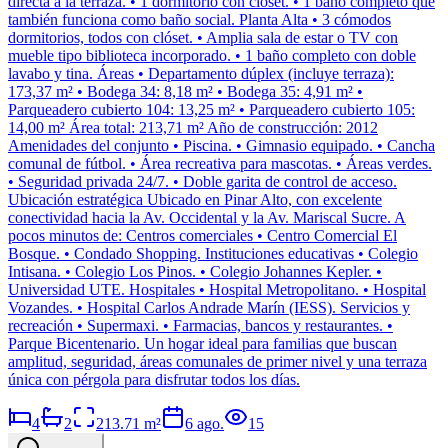
directa a la terraza. • 1 dormitorio con clóset. • 1 baño completo que
también funciona como baño social. Planta Alta • 3 cómodos
dormitorios, todos con clóset. • Amplia sala de estar o TV con
mueble tipo biblioteca incorporado. • 1 baño completo con doble
lavabo y tina. Áreas • Departamento dúplex (incluye terraza):
173,37 m² • Bodega 34: 8,18 m² • Bodega 35: 4,91 m² •
Parqueadero cubierto 104: 13,25 m² • Parqueadero cubierto 105:
14,00 m² Área total: 213,71 m² Año de construcción: 2012
Amenidades del conjunto • Piscina. • Gimnasio equipado. • Cancha
comunal de fútbol. • Área recreativa para mascotas. • Áreas verdes.
• Seguridad privada 24/7. • Doble garita de control de acceso.
Ubicación estratégica Ubicado en Pinar Alto, con excelente
conectividad hacia la Av. Occidental y la Av. Mariscal Sucre. A
pocos minutos de: Centros comerciales • Centro Comercial El
Bosque. • Condado Shopping. Instituciones educativas • Colegio
Intisana. • Colegio Los Pinos. • Colegio Johannes Kepler. •
Universidad UTE. Hospitales • Hospital Metropolitano. • Hospital
Vozandes. • Hospital Carlos Andrade Marín (IESS). Servicios y
recreación • Supermaxi. • Farmacias, bancos y restaurantes. •
Parque Bicentenario. Un hogar ideal para familias que buscan
amplitud, seguridad, áreas comunales de primer nivel y una terraza
única con pérgola para disfrutar todos los días.
4
2
213.71
m²
6 ago.
15