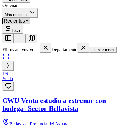
Ordenar:
Más recientes
Local
Filtros activos:
Venta
Departamento
Limpiar todos
1
/
9
Venta
CWU Venta estudio a estrenar con
bodega- Sector Bellavista
Bellavista, Provincia del Azuay