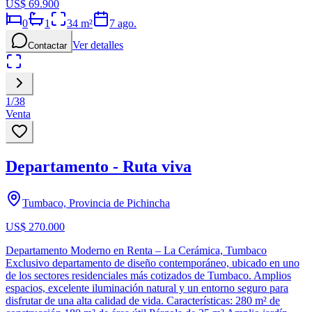
US$ 69.900
0
1
34
m²
7 ago.
Ver detalles
Contactar
1
/
38
Venta
Departamento - Ruta viva
Tumbaco, Provincia de Pichincha
US$ 270.000
Departamento Moderno en Renta – La Cerámica, Tumbaco
Exclusivo departamento de diseño contemporáneo, ubicado en uno
de los sectores residenciales más cotizados de Tumbaco. Amplios
espacios, excelente iluminación natural y un entorno seguro para
disfrutar de una alta calidad de vida. Características: 280 m² de