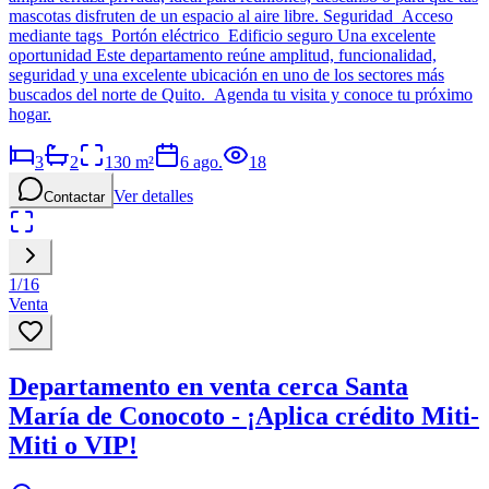
mascotas disfruten de un espacio al aire libre. Seguridad Acceso
mediante tags Portón eléctrico Edificio seguro Una excelente
oportunidad Este departamento reúne amplitud, funcionalidad,
seguridad y una excelente ubicación en uno de los sectores más
buscados del norte de Quito. Agenda tu visita y conoce tu próximo
hogar.
3
2
130
m²
6 ago.
18
Ver detalles
Contactar
1
/
16
Venta
Departamento en venta cerca Santa
María de Conocoto - ¡Aplica crédito Miti-
Miti o VIP!