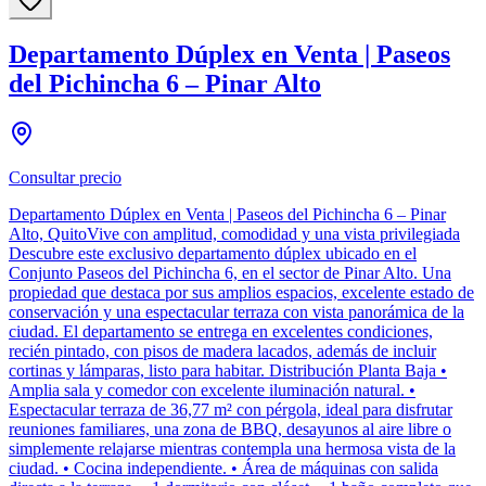
Departamento Dúplex en Venta | Paseos
del Pichincha 6 – Pinar Alto
Consultar precio
Departamento Dúplex en Venta | Paseos del Pichincha 6 – Pinar
Alto, QuitoVive con amplitud, comodidad y una vista privilegiada
Descubre este exclusivo departamento dúplex ubicado en el
Conjunto Paseos del Pichincha 6, en el sector de Pinar Alto. Una
propiedad que destaca por sus amplios espacios, excelente estado de
conservación y una espectacular terraza con vista panorámica de la
ciudad. El departamento se entrega en excelentes condiciones,
recién pintado, con pisos de madera lacados, además de incluir
cortinas y lámparas, listo para habitar. Distribución Planta Baja •
Amplia sala y comedor con excelente iluminación natural. •
Espectacular terraza de 36,77 m² con pérgola, ideal para disfrutar
reuniones familiares, una zona de BBQ, desayunos al aire libre o
simplemente relajarse mientras contempla una hermosa vista de la
ciudad. • Cocina independiente. • Área de máquinas con salida