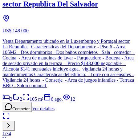
sector Republica Del Salvador
US$ 148.000
Venta Departamento ubicado en la Luxemburgo y Portugal sector
La Republica Caracteristicas del Departamento: - Piso 6 - Area
105M2 - Dos dormitorios - Dos baños completos - Sala - comedor -
Cocina - Area de mauqinas de lavar - Parqueadero - Bodega - Area
de secado privado en la terraza - Precio $148.000 negociable -
Alicuota $141 mensuales inlcluye agua, vigilancia 24 horas y
mantenimientos Caracteristicas del edificio: - Torre con ascensores -
Vigilancia 24 horas - Conserje - Area de juegos infantiles - Terraza
BBQ - Salon comunal
2
2
105
m²
6 ago.
12
Ver detalles
Contactar
1
/
34