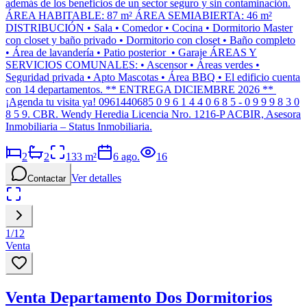
además de los beneficios de un sector seguro y sin contaminación.
ÁREA HABITABLE: 87 m² ÁREA SEMIABIERTA: 46 m²
DISTRIBUCIÓN • Sala • Comedor • Cocina • Dormitorio Master
con closet y baño privado • Dormitorio con closet • Baño completo
• Área de lavandería • Patio posterior • Garaje ÁREAS Y
SERVICIOS COMUNALES: • Ascensor • Áreas verdes •
Seguridad privada • Apto Mascotas • Área BBQ • El edificio cuenta
con 14 departamentos. ** ENTREGA DICIEMBRE 2026 **
¡Agenda tu visita ya! 0961440685 0 9 6 1 4 4 0 6 8 5 - 0 9 9 9 8 3 0
8 5 9. CBR. Wendy Heredia Licencia Nro. 1216-P ACBIR, Asesora
Inmobiliaria – Status Inmobiliaria.
2
2
133
m²
6 ago.
16
Ver detalles
Contactar
1
/
12
Venta
Venta Departamento Dos Dormitorios