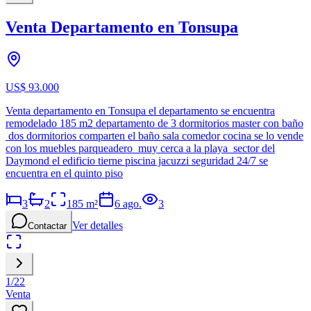
Venta Departamento en Tonsupa
US$ 93.000
Venta departamento en Tonsupa el departamento se encuentra
remodelado 185 m2 departamento de 3 dormitorios master con baño
dos dormitorios comparten el baño sala comedor cocina se lo vende
con los muebles parqueadero muy cerca a la playa sector del
Daymond el edificio tierne piscina jacuzzi seguridad 24/7 se
encuentra en el quinto piso
3
2
185
m²
6 ago.
3
Ver detalles
Contactar
1
/
22
Venta