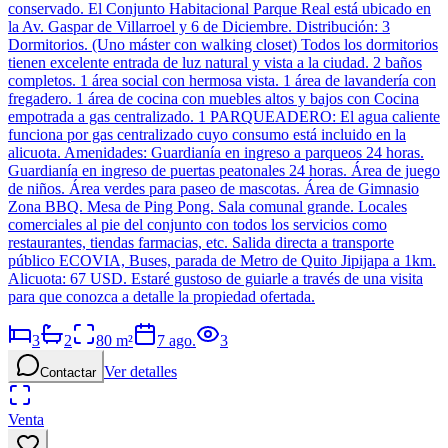
conservado. El Conjunto Habitacional Parque Real está ubicado en
la Av. Gaspar de Villarroel y 6 de Diciembre. Distribución: 3
Dormitorios. (Uno máster con walking closet) Todos los dormitorios
tienen excelente entrada de luz natural y vista a la ciudad. 2 baños
completos. 1 área social con hermosa vista. 1 área de lavandería con
fregadero. 1 área de cocina con muebles altos y bajos con Cocina
empotrada a gas centralizado. 1 PARQUEADERO: El agua caliente
funciona por gas centralizado cuyo consumo está incluido en la
alicuota. Amenidades: Guardianía en ingreso a parqueos 24 horas.
Guardianía en ingreso de puertas peatonales 24 horas. Área de juego
de niños. Área verdes para paseo de mascotas. Área de Gimnasio
Zona BBQ. Mesa de Ping Pong. Sala comunal grande. Locales
comerciales al pie del conjunto con todos los servicios como
restaurantes, tiendas farmacias, etc. Salida directa a transporte
público ECOVIA, Buses, parada de Metro de Quito Jipijapa a 1km.
Alicuota: 67 USD. Estaré gustoso de guiarle a través de una visita
para que conozca a detalle la propiedad ofertada.
3
2
80
m²
7 ago.
3
Ver detalles
Contactar
Venta