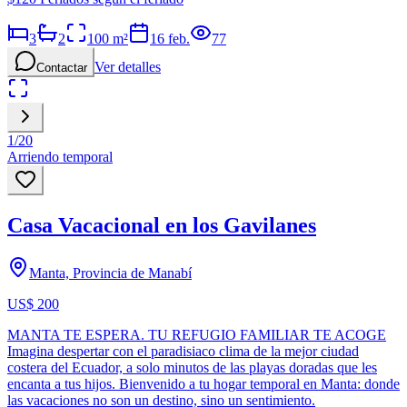
3
2
100
m²
16 feb.
77
Ver detalles
Contactar
1
/
20
Arriendo temporal
Casa Vacacional en los Gavilanes
Manta, Provincia de Manabí
US$ 200
MANTA TE ESPERA. TU REFUGIO FAMILIAR TE ACOGE
Imagina despertar con el paradisiaco clima de la mejor ciudad
costera del Ecuador, a solo minutos de las playas doradas que les
encanta a tus hijos. Bienvenido a tu hogar temporal en Manta: donde
las vacaciones no son un destino, sino un sentimiento.