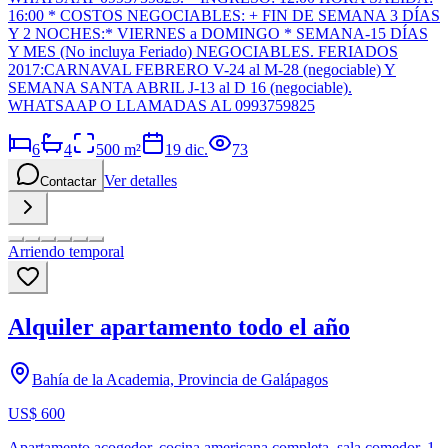
16:00 * COSTOS NEGOCIABLES: + FIN DE SEMANA 3 DÍAS
Y 2 NOCHES:* VIERNES a DOMINGO * SEMANA-15 DÍAS
Y MES (No incluya Feriado) NEGOCIABLES. FERIADOS
2017:CARNAVAL FEBRERO V-24 al M-28 (negociable) Y
SEMANA SANTA ABRIL J-13 al D 16 (negociable).
WHATSAAP O LLAMADAS AL 0993759825
6
4
500
m²
19 dic.
73
Ver detalles
Contactar
Arriendo temporal
Alquiler apartamento todo el año
Bahía de la Academia, Provincia de Galápagos
US$ 600
Apartamento acogedor, cocina americana completa, sala comedor, 1