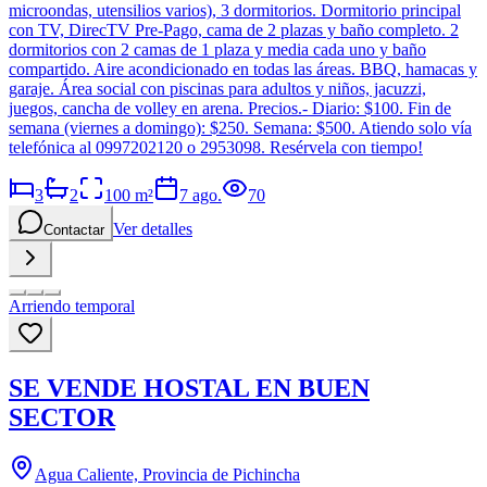
microondas, utensilios varios), 3 dormitorios. Dormitorio principal
con TV, DirecTV Pre-Pago, cama de 2 plazas y baño completo. 2
dormitorios con 2 camas de 1 plaza y media cada uno y baño
compartido. Aire acondicionado en todas las áreas. BBQ, hamacas y
garaje. Área social con piscinas para adultos y niños, jacuzzi,
juegos, cancha de volley en arena. Precios.- Diario: $100. Fin de
semana (viernes a domingo): $250. Semana: $500. Atiendo solo vía
telefónica al 0997202120 o 2953098. Resérvela con tiempo!
3
2
100
m²
7 ago.
70
Ver detalles
Contactar
Arriendo temporal
SE VENDE HOSTAL EN BUEN
SECTOR
Agua Caliente, Provincia de Pichincha