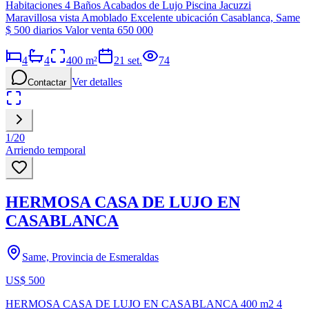
Habitaciones 4 Baños Acabados de Lujo Piscina Jacuzzi
Maravillosa vista Amoblado Excelente ubicación Casablanca, Same
$ 500 diarios Valor venta 650 000
4
4
400
m²
21 set.
74
Ver detalles
Contactar
1
/
20
Arriendo temporal
HERMOSA CASA DE LUJO EN
CASABLANCA
Same, Provincia de Esmeraldas
US$ 500
HERMOSA CASA DE LUJO EN CASABLANCA 400 m2 4