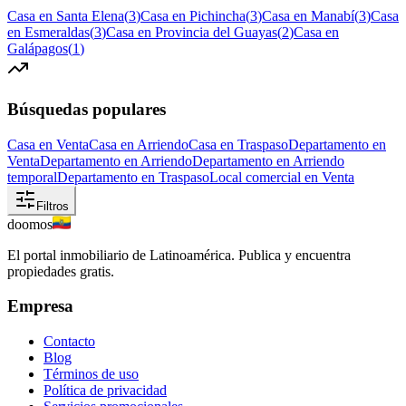
Casa en Santa Elena
(
3
)
Casa en Pichincha
(
3
)
Casa en Manabí
(
3
)
Casa
en Esmeraldas
(
3
)
Casa en Provincia del Guayas
(
2
)
Casa en
Galápagos
(
1
)
Búsquedas populares
Casa en Venta
Casa en Arriendo
Casa en Traspaso
Departamento en
Venta
Departamento en Arriendo
Departamento en Arriendo
temporal
Departamento en Traspaso
Local comercial en Venta
Filtros
doomos
El portal inmobiliario de Latinoamérica. Publica y encuentra
propiedades gratis.
Empresa
Contacto
Blog
Términos de uso
Política de privacidad