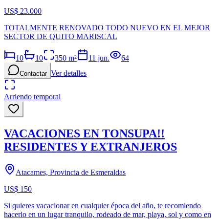
US$ 23.000
TOTALMENTE RENOVADO TODO NUEVO EN EL MEJOR
SECTOR DE QUITO MARISCAL
10
10
350
m²
11 jun.
64
Ver detalles
Contactar
Arriendo temporal
VACACIONES EN TONSUPA!!
RESIDENTES Y EXTRANJEROS
Atacames, Provincia de Esmeraldas
US$ 150
Si quieres vacacionar en cualquier época del año, te recomiendo
hacerlo en un lugar tranquilo, rodeado de mar, playa, sol y como en