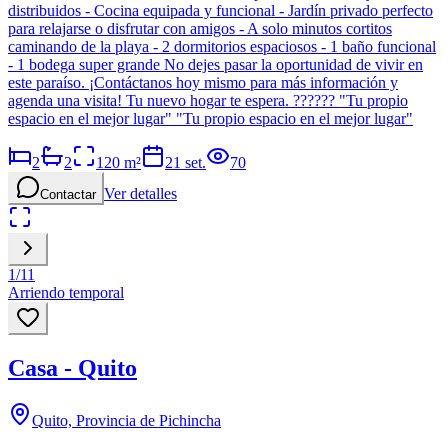
distribuidos - Cocina equipada y funcional - Jardín privado perfecto
para relajarse o disfrutar con amigos - A solo minutos cortitos
caminando de la playa - 2 dormitorios espaciosos - 1 baño funcional
- 1 bodega super grande No dejes pasar la oportunidad de vivir en
este paraíso. ¡Contáctanos hoy mismo para más información y
agenda una visita! Tu nuevo hogar te espera. ?????? "Tu propio
espacio en el mejor lugar" "Tu propio espacio en el mejor lugar"
2
2
120
m²
21 set.
70
Ver detalles
Contactar
1
/
11
Arriendo temporal
Casa - Quito
Quito, Provincia de Pichincha