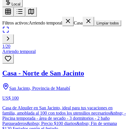
Local
Filtros activos:
Arriendo temporal
Casa
Limpiar todos
1
/
20
Arriendo temporal
Casa - Norte de San Jacinto
San Jacinto, Provincia de Manabí
US$ 100
Casa de Alquiler en San Jacinto, ideal para tus vacaciones en
familia, amoblada al 100 con todos los utensilios necesarios&nbsp; -
Piscina temporada - área de secado - 3 dormitorios - 2 baño
Parqueaderos&nbsp; Precio $100 diarios&nbsp; Fin de semana
$120 Feriados según el feriado