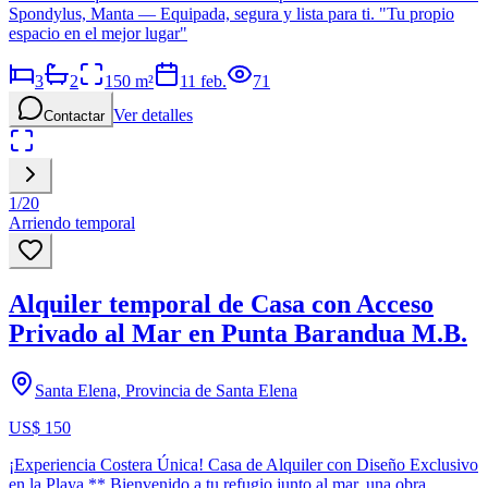
Spondylus, Manta — Equipada, segura y lista para ti. "Tu propio
espacio en el mejor lugar"
3
2
150
m²
11 feb.
71
Ver detalles
Contactar
1
/
20
Arriendo temporal
Alquiler temporal de Casa con Acceso
Privado al Mar en Punta Barandua M.B.
Santa Elena, Provincia de Santa Elena
US$ 150
¡Experiencia Costera Única! Casa de Alquiler con Diseño Exclusivo
en la Playa.** Bienvenido a tu refugio junto al mar, una obra