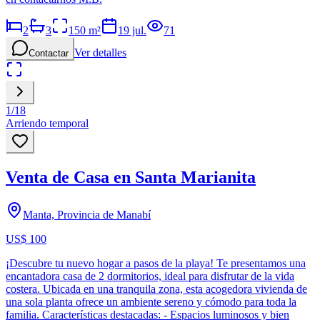
2
3
150
m²
19 jul.
71
Ver detalles
Contactar
1
/
18
Arriendo temporal
Venta de Casa en Santa Marianita
Manta, Provincia de Manabí
US$ 100
¡Descubre tu nuevo hogar a pasos de la playa! Te presentamos una
encantadora casa de 2 dormitorios, ideal para disfrutar de la vida
costera. Ubicada en una tranquila zona, esta acogedora vivienda de
una sola planta ofrece un ambiente sereno y cómodo para toda la
familia. Características destacadas: - Espacios luminosos y bien