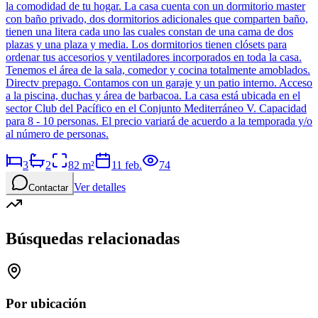
la comodidad de tu hogar. La casa cuenta con un dormitorio master
con baño privado, dos dormitorios adicionales que comparten baño,
tienen una litera cada uno las cuales constan de una cama de dos
plazas y una plaza y media. Los dormitorios tienen clósets para
ordenar tus accesorios y ventiladores incorporados en toda la casa.
Tenemos el área de la sala, comedor y cocina totalmente amoblados.
Directv prepago. Contamos con un garaje y un patio interno. Acceso
a la piscina, duchas y área de barbacoa. La casa está ubicada en el
sector Club del Pacífico en el Conjunto Mediterráneo V. Capacidad
para 8 - 10 personas. El precio variará de acuerdo a la temporada y/o
al número de personas.
3
2
82
m²
11 feb.
74
Ver detalles
Contactar
Búsquedas relacionadas
Por ubicación