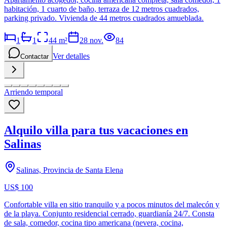
habitación, 1 cuarto de baño, terraza de 12 metros cuadrados,
parking privado. Vivienda de 44 metros cuadrados amueblada.
1
1
44
m²
28 nov.
84
Ver detalles
Contactar
Arriendo temporal
Alquilo villa para tus vacaciones en
Salinas
Salinas, Provincia de Santa Elena
US$ 100
Confortable villa en sitio tranquilo y a pocos minutos del malecón y
de la playa. Conjunto residencial cerrado, guardianía 24/7. Consta
de sala, comedor, cocina tipo americana (nevera, cocina,