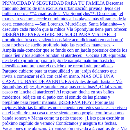
PRIVACIDAD Y SEGURIDAD PARA TU FAMILIA Descansa
tranquilo dentro de una exclusiva urbanización privada, lejos del
bullicio pero a **4 cuadras de la Vía Spondylus**. Desde aquí, el
mar es tu vecino: accede en minutos a las playas más vibrantes de la
costa ecuatoriana —San Lorenzo, Murciélago, Santa Marianita— y
descubre cada rincón que la mítica Vía Spondylus tiene para ofrecer.
DISEÑADO PARA VIVIR, NO SOLO PARA VISITAR - 3
dormitorios frescos y silenciosos (aire acondicionado en cada uno)
para noches de sueño profundo bajo las estrellas mantenses. -
Amplia sala-comedor que se funde con un jardín posterior donde los
niños ríen y los adultos brindan al atardecer. - Cocina 100 equipada:
desde el exprimidor para tu jugo de naranja matutino hasta los
utensilios para preparar el ceviche que recordarán por años. -
Parqueo cubierto para tu tranquilidad y un jardín delantero que
invita a comenzar el día con café en mano. MÁS QUE UNA
CASA: TU BASE DE AVENTURAS Antes de salir hasta la Vía
Spondylus, elige: ¿hoy snorkel en aguas cristalinas? ¿O tal vez un
paseo en lancha al atardecer? Al regresar, ducha en sus baños
modernos, relájate en el patio con el sonido de las plantas y
prepárate para repetir mañana. ¡RESERVA HOY! Porque las
mejores historias familiares no se cuentan en redes sociales: se viven
en el jardín de una casa que se siente como propia, con brisa como
banda sonora y Manta como tu patio trasero. ¿Listo para escribir tu
próximo capítulo de verano? Contáctanos y asegura tus fechas.
Vacaciones que abrazan. Urbanización privada a 4 cuadras de la Vía