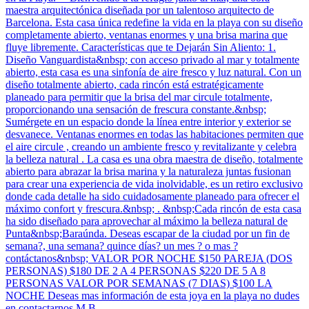
maestra arquitectónica diseñada por un talentoso arquitecto de
Barcelona. Esta casa única redefine la vida en la playa con su diseño
completamente abierto, ventanas enormes y una brisa marina que
fluye libremente. Características que te Dejarán Sin Aliento: 1.
Diseño Vanguardista&nbsp; con acceso privado al mar y totalmente
abierto, esta casa es una sinfonía de aire fresco y luz natural. Con un
diseño totalmente abierto, cada rincón está estratégicamente
planeado para permitir que la brisa del mar circule totalmente,
proporcionando una sensación de frescura constante.&nbsp;
Sumérgete en un espacio donde la línea entre interior y exterior se
desvanece. Ventanas enormes en todas las habitaciones permiten que
el aire circule , creando un ambiente fresco y revitalizante y celebra
la belleza natural . La casa es una obra maestra de diseño, totalmente
abierto para abrazar la brisa marina y la naturaleza juntas fusionan
para crear una experiencia de vida inolvidable, es un retiro exclusivo
donde cada detalle ha sido cuidadosamente planeado para ofrecer el
máximo confort y frescura.&nbsp; . &nbsp;Cada rincón de esta casa
ha sido diseñado para aprovechar al máximo la belleza natural de
Punta&nbsp;Baraúnda. Deseas escapar de la ciudad por un fin de
semana?, una semana? quince días? un mes ? o mas ?
contáctanos&nbsp; VALOR POR NOCHE $150 PAREJA (DOS
PERSONAS) $180 DE 2 A 4 PERSONAS $220 DE 5 A 8
PERSONAS VALOR POR SEMANAS (7 DIAS) $100 LA
NOCHE Deseas mas información de esta joya en la playa no dudes
en contactarnos M.B.