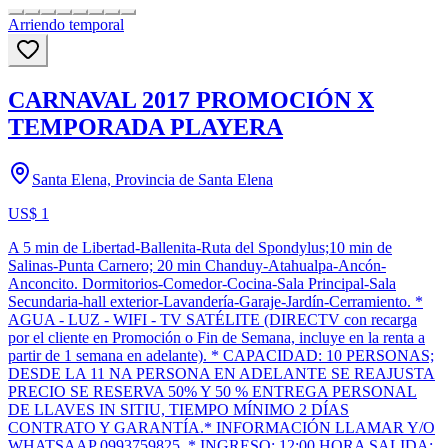
Arriendo temporal
CARNAVAL 2017 PROMOCIÓN X
TEMPORADA PLAYERA
Santa Elena, Provincia de Santa Elena
US$ 1
A 5 min de Libertad-Ballenita-Ruta del Spondylus;10 min de
Salinas-Punta Carnero; 20 min Chanduy-Atahualpa-Ancón-
Anconcito. Dormitorios-Comedor-Cocina-Sala Principal-Sala
Secundaria-hall exterior-Lavandería-Garaje-Jardín-Cerramiento. *
AGUA - LUZ - WIFI - TV SATÉLITE (DIRECTV con recarga
por el cliente en Promoción o Fin de Semana, incluye en la renta a
partir de 1 semana en adelante). * CAPACIDAD: 10 PERSONAS;
DESDE LA 11 NA PERSONA EN ADELANTE SE REAJUSTA
PRECIO SE RESERVA 50% Y 50 % ENTREGA PERSONAL
DE LLAVES IN SITIU, TIEMPO MÍNIMO 2 DÍAS
CONTRATO Y GARANTÍA.* INFORMACIÓN LLAMAR Y/O
WHATSAAP 0993759825. * INGRESO: 12:00 HORA SALIDA: