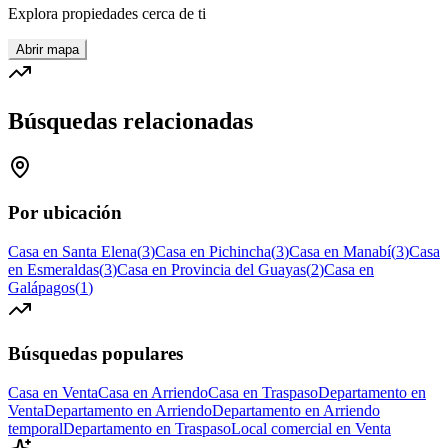
Explora propiedades cerca de ti
Abrir mapa
Búsquedas relacionadas
Por ubicación
Casa en Santa Elena
(
3
)
Casa en Pichincha
(
3
)
Casa en Manabí
(
3
)
Casa
en Esmeraldas
(
3
)
Casa en Provincia del Guayas
(
2
)
Casa en
Galápagos
(
1
)
Búsquedas populares
Casa en Venta
Casa en Arriendo
Casa en Traspaso
Departamento en
Venta
Departamento en Arriendo
Departamento en Arriendo
temporal
Departamento en Traspaso
Local comercial en Venta