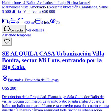
Habitaciones 4 Baños Acabados de Lujo Piscina Jacuzzi
Maravillosa vista Amoblado Excelente ubicación Casablanca, Same
$ 500 diarios Valor venta 650 000
4
4
400
m²
3 feb.
75
Ver detalles
Contactar
Arriendo temporal
SE ALQUILA CASA Urbanización Villa
Bonita, sector Mi Lote, entrando por la
Big Cola.
Pascuales, Provincia del Guayas
US$ 280
Descripción de la Propiedad. Planta baja: Sala Comedor Baño de
visitas Cocina con mesón de granito Patio Planta arriba 3 cuarto 2
baños un baño un cuarto 2 bano esta corredor para dos cuarto cuenta
guardianía ingreso cámara seguridad toda rincones urbanización