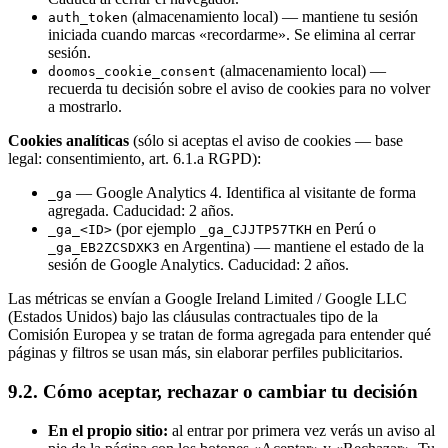
(almacenamiento local) — mantiene tu sesión
auth_token
iniciada cuando marcas «recordarme». Se elimina al cerrar
sesión.
(almacenamiento local) —
doomos_cookie_consent
recuerda tu decisión sobre el aviso de cookies para no volver
a mostrarlo.
Cookies analíticas
(sólo si aceptas el aviso de cookies — base
legal: consentimiento, art. 6.1.a RGPD):
— Google Analytics 4. Identifica al visitante de forma
_ga
agregada. Caducidad: 2 años.
(por ejemplo
en Perú o
_ga_<ID>
_ga_CJJTP57TKH
en Argentina) — mantiene el estado de la
_ga_EB2ZCSDXK3
sesión de Google Analytics. Caducidad: 2 años.
Las métricas se envían a Google Ireland Limited / Google LLC
(Estados Unidos) bajo las cláusulas contractuales tipo de la
Comisión Europea y se tratan de forma agregada para entender qué
páginas y filtros se usan más, sin elaborar perfiles publicitarios.
9.2. Cómo aceptar, rechazar o cambiar tu decisión
En el propio sitio:
al entrar por primera vez verás un aviso al