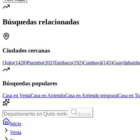
Búsquedas relacionadas
Ciudades cercanas
Quito
(
1428
)
Puembo
(
202
)
Tumbaco
(
192
)
Cumbayá
(
145
)
Guayllabamb
Búsquedas populares
Casa en Venta
Casa en Arriendo
Casa en Arriendo temporal
Casa en Tr
Buscar
Inicio
Venta