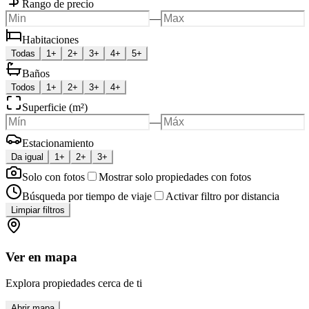
Rango de precio
—
Habitaciones
Todas
1+
2+
3+
4+
5+
Baños
Todos
1+
2+
3+
4+
Superficie (m²)
—
Estacionamiento
Da igual
1+
2+
3+
Solo con fotos
Mostrar solo propiedades con fotos
Búsqueda por tiempo de viaje
Activar filtro por distancia
Limpiar filtros
Ver en mapa
Explora propiedades cerca de ti
Abrir mapa