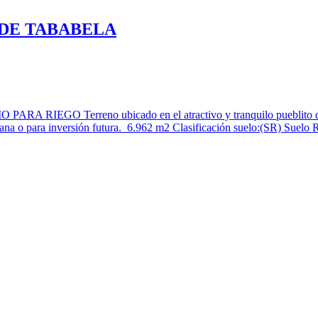
 DE TABABELA
erreno ubicado en el atractivo y tranquilo pueblito de Tababe
emana o para inversión futura. 6.962 m2 Clasificación suelo:(SR) Sue