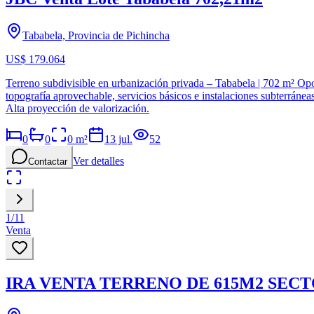
Tababela, Provincia de Pichincha
US$ 179.064
Terreno subdivisible en urbanización privada – Tababela | 702 m² Opor
topografía aprovechable, servicios básicos e instalaciones subterránea
Alta proyección de valorización.
0
0
0
m²
13 jul.
52
Ver detalles
Contactar
1
/
11
Venta
IRA VENTA TERRENO DE 615M2 SECT