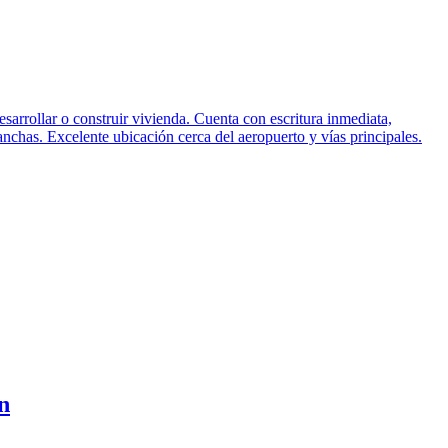
arrollar o construir vivienda. Cuenta con escritura inmediata,
anchas. Excelente ubicación cerca del aeropuerto y vías principales.
n