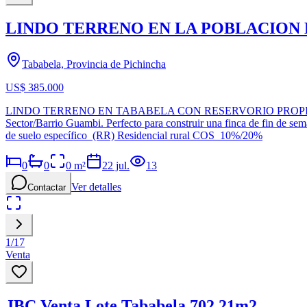
LINDO TERRENO EN LA POBLACION
Tababela, Provincia de Pichincha
US$ 385.000
LINDO TERRENO EN TABABELA CON RESERVORIO PROPIO PARA RIEGO T
Sector/Barrio Guambi. Perfecto para construir una finca de fin de s
de suelo específico (RR) Residencial rural COS 10%/20%
0
0
0
m²
22 jul.
13
Ver detalles
Contactar
1
/
17
Venta
JBC Venta Lote Tababela 702,21m2