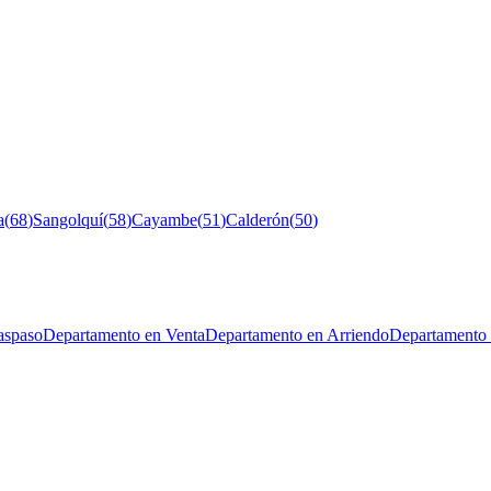
a
(
68
)
Sangolquí
(
58
)
Cayambe
(
51
)
Calderón
(
50
)
aspaso
Departamento en Venta
Departamento en Arriendo
Departamento 