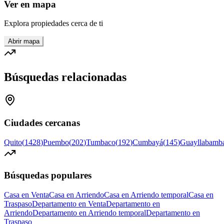
Ver en mapa
Explora propiedades cerca de ti
Abrir mapa
Búsquedas relacionadas
Ciudades cercanas
Quito
(
1428
)
Puembo
(
202
)
Tumbaco
(
192
)
Cumbayá
(
145
)
Guayllabamb
Búsquedas populares
Casa en Venta
Casa en Arriendo
Casa en Arriendo temporal
Casa en
Traspaso
Departamento en Venta
Departamento en
Arriendo
Departamento en Arriendo temporal
Departamento en
Traspaso