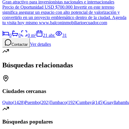
Gran atractivo para inversionistas nacionales e internacionales
Precio de Oportunidad USD $700.000 Invertir en este terreno
significa asegurar un espacio con alto potencial de valorización y
convertirlo en un proyecto emblemático dentro de la ciudad. Agenda
tu visita hoy mismo www.balconinmobiliarioecuador.com
0
0
0
m²
21 abr.
31
Ver detalles
Contactar
Búsquedas relacionadas
Ciudades cercanas
Quito
(
1428
)
Puembo
(
202
)
Tumbaco
(
192
)
Cumbayá
(
145
)
Guayllabamb
Búsquedas populares