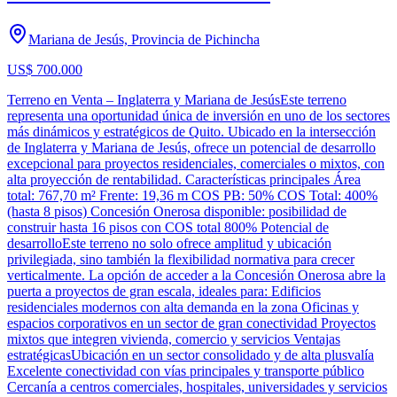
Mariana de Jesús, Provincia de Pichincha
US$ 700.000
Terreno en Venta – Inglaterra y Mariana de JesúsEste terreno
representa una oportunidad única de inversión en uno de los sectores
más dinámicos y estratégicos de Quito. Ubicado en la intersección
de Inglaterra y Mariana de Jesús, ofrece un potencial de desarrollo
excepcional para proyectos residenciales, comerciales o mixtos, con
alta proyección de rentabilidad. Características principales Área
total: 767,70 m² Frente: 19,36 m COS PB: 50% COS Total: 400%
(hasta 8 pisos) Concesión Onerosa disponible: posibilidad de
construir hasta 16 pisos con COS total 800% Potencial de
desarrolloEste terreno no solo ofrece amplitud y ubicación
privilegiada, sino también la flexibilidad normativa para crecer
verticalmente. La opción de acceder a la Concesión Onerosa abre la
puerta a proyectos de gran escala, ideales para: Edificios
residenciales modernos con alta demanda en la zona Oficinas y
espacios corporativos en un sector de gran conectividad Proyectos
mixtos que integren vivienda, comercio y servicios Ventajas
estratégicasUbicación en un sector consolidado y de alta plusvalía
Excelente conectividad con vías principales y transporte público
Cercanía a centros comerciales, hospitales, universidades y servicios