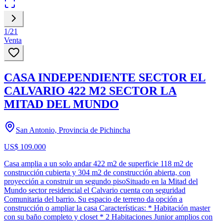
1
/
21
Venta
CASA INDEPENDIENTE SECTOR EL
CALVARIO 422 M2 SECTOR LA
MITAD DEL MUNDO
San Antonio, Provincia de Pichincha
US$ 109.000
Casa amplia a un solo andar 422 m2 de superficie 118 m2 de
construcción cubierta y 304 m2 de construcción abierta, con
proyección a construir un segundo pisoSituado en la Mitad del
Mundo sector residencial el Calvario cuenta con seguridad
Comunitaria del barrio. Su espacio de terreno da opción a
construcción o ampliar la casa Características: * Habitación master
con su baño completo y closet * 2 Habitaciones Junior amplios con