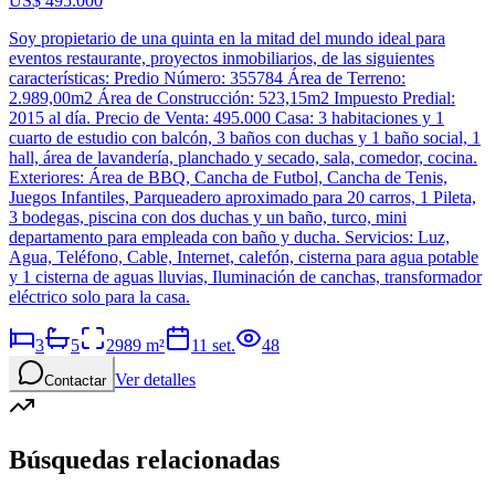
US$ 495.000
Soy propietario de una quinta en la mitad del mundo ideal para
eventos restaurante, proyectos inmobiliarios, de las siguientes
características: Predio Número: 355784 Área de Terreno:
2.989,00m2 Área de Construcción: 523,15m2 Impuesto Predial:
2015 al día. Precio de Venta: 495.000 Casa: 3 habitaciones y 1
cuarto de estudio con balcón, 3 baños con duchas y 1 baño social, 1
hall, área de lavandería, planchado y secado, sala, comedor, cocina.
Exteriores: Área de BBQ, Cancha de Futbol, Cancha de Tenis,
Juegos Infantiles, Parqueadero aproximado para 20 carros, 1 Pileta,
3 bodegas, piscina con dos duchas y un baño, turco, mini
departamento para empleada con baño y ducha. Servicios: Luz,
Agua, Teléfono, Cable, Internet, calefón, cisterna para agua potable
y 1 cisterna de aguas lluvias, Iluminación de canchas, transformador
eléctrico solo para la casa.
3
5
2989
m²
11 set.
48
Ver detalles
Contactar
Búsquedas relacionadas