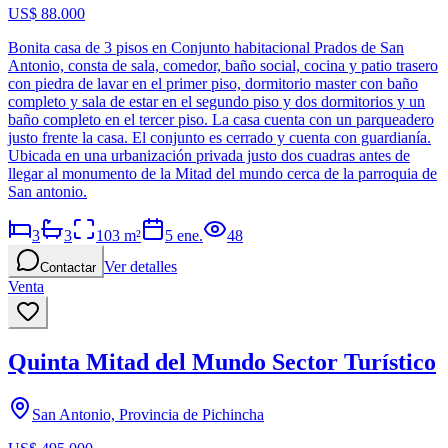
US$ 88.000
Bonita casa de 3 pisos en Conjunto habitacional Prados de San
Antonio, consta de sala, comedor, baño social, cocina y patio trasero
con piedra de lavar en el primer piso, dormitorio master con baño
completo y sala de estar en el segundo piso y dos dormitorios y un
baño completo en el tercer piso. La casa cuenta con un parqueadero
justo frente la casa. El conjunto es cerrado y cuenta con guardianía.
Ubicada en una urbanización privada justo dos cuadras antes de
llegar al monumento de la Mitad del mundo cerca de la parroquia de
San antonio.
3
3
103
m²
5 ene.
48
Ver detalles
Contactar
Venta
Quinta Mitad del Mundo Sector Turístico
San Antonio, Provincia de Pichincha