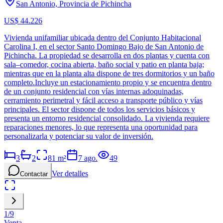
San Antonio, Provincia de Pichincha
US$ 44.226
Vivienda unifamiliar ubicada dentro del Conjunto Habitacional
Carolina I, en el sector Santo Domingo Bajo de San Antonio de
Pichincha. La propiedad se desarrolla en dos plantas y cuenta con
sala–comedor, cocina abierta, baño social y patio en planta baja;
mientras que en la planta alta dispone de tres dormitorios y un baño
completo.Incluye un estacionamiento propio y se encuentra dentro
de un conjunto residencial con vías internas adoquinadas,
cerramiento perimetral y fácil acceso a transporte público y vías
principales. El sector dispone de todos los servicios básicos y
presenta un entorno residencial consolidado. La vivienda requiere
reparaciones menores, lo que representa una oportunidad para
personalizarla y potenciar su valor de inversión.
3
2
81
m²
7 ago.
49
Ver detalles
Contactar
1
/
9
Venta