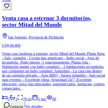
Venta casa a estrenar 3 dormitorios,
sector Mitad del Mundo
San Antonio, Provincia de Pichincha
US$ 66.800
Venta casa moderna a estrenar, sector Mitad del Mundo Planta Baja:
- Sala, comedor - Cocina tipo americano - Baño social - Area de
lavandería. -Patio interno -1 estacionamiento. Planta Alta -
Habitación master con baño completo. - 2 habitaciones secundarias
que comparten un baño completo. Amenities - La casa esta dentro
de un conjunto privado. - Area BBQ - Juegos infantiles - Sala social
para eventos. - Excelente clima -Seguridad 24/7 -Excelente
ubicación, cerca vías principales, supermercados, farmacias, centros
comerciales.
3
2
76
m²
5 jun.
60
Ver detalles
Contactar