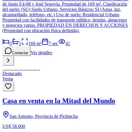
de Junio E4-08 y José Segovia. Propiedad de 169 m². Clasificación
del suelo: (SU) Suelo Urbano. Servicios Básicos: SI (Agua, luz,
alcantarillado, teléfono, etc.) Uso de suelo: Residencial Urbano
Propiedad con facilidades de transporte público, tiendas, almacenes
y negocios varios. PROPIEDAD EN DERECHOS Y ACCIONES
(Propiedad con ubicación física definida).
3
1
169
m²
7 set.
41
Ver detalles
Contactar
Destacado
Venta
Casa en venta en la Mitad del Mundo
San Antonio, Provincia de Pichincha
US$ 58.000