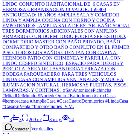
LINDO CONJUNTO HABITACIONAL DE 6 CASAS EN
HERMOSA URBANIZACION !!! VALOR: 159.900
ANTIGUEDAD: 16 AÑOS AMPLIA SALA Y COMEDOR,
LINDA Y AMPLIA COCINA CON HORNO Y COCINA
EMPOTRADOS, AMPLIA SALA DE ESTAR, BAÑO SOCIAL,
TRES DORMITORIOS ADICIONALES CON AMPLIOS
ARMARIOS O UN DORMITORIO PODRIA SER ESTUDIO,
DORMITORIO MASTER CON BAÑO PRIVADO, BAÑO
COMPARTIDO Y OTRO BAÑO COMPLETO EN EL PRIMER
PISO, TODOS LOS BAÑOS CUENTAN CON CABINA.
HERMOSO PATIO CON CHIMENEA Y PARRILLA ,CON
LINDO CESPED SINTETICO, ESPACIO PARA JUEGOS Y
PERGOLA. AREA DE LAVANDERIA TERRAZA CON
BODEGA PARQUEADERO PARA TRES VEHICULOS
LINDA CASA CON AMPLIOS VENTANALES, Y MUCHA
ILUMINACION NATURAL, HERMOSAS PUERTAS, PISOS,
LAMPARAS, Y CORTINAS. #SanAntoniodePichincha
#MitadDelMundo #NortedeQuito #Kartodromo #Urb.Oasis
#hermosacasa #AmpliaCasa #CasaCuatroDormitorios #LindaCasa
#CasaEnVenta #Inmomemories V.M.
3
3
269
m²
8 may.
54
Ver detalles
Contactar