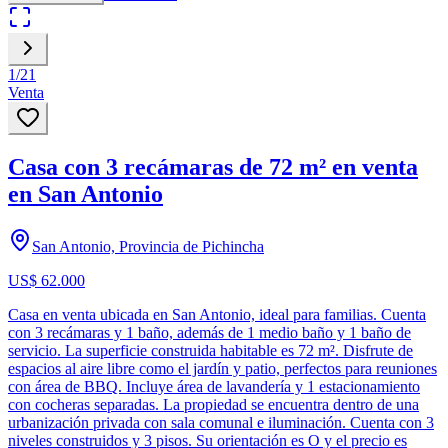
1
/
21
Venta
Casa con 3 recámaras de 72 m² en venta
en San Antonio
San Antonio, Provincia de Pichincha
US$ 62.000
Casa en venta ubicada en San Antonio, ideal para familias. Cuenta
con 3 recámaras y 1 baño, además de 1 medio baño y 1 baño de
servicio. La superficie construida habitable es 72 m². Disfrute de
espacios al aire libre como el jardín y patio, perfectos para reuniones
con área de BBQ. Incluye área de lavandería y 1 estacionamiento
con cocheras separadas. La propiedad se encuentra dentro de una
urbanización privada con sala comunal e iluminación. Cuenta con 3
niveles construidos y 3 pisos. Su orientación es O y el precio es