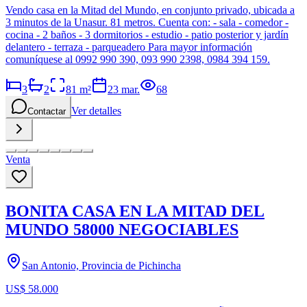
Vendo casa en la Mitad del Mundo, en conjunto privado, ubicada a
3 minutos de la Unasur. 81 metros. Cuenta con: - sala - comedor -
cocina - 2 baños - 3 dormitorios - estudio - patio posterior y jardín
delantero - terraza - parqueadero Para mayor información
comuníquese al 0992 990 390, 093 990 2398, 0984 394 159.
3
2
81
m²
23 mar.
68
Ver detalles
Contactar
Venta
BONITA CASA EN LA MITAD DEL
MUNDO 58000 NEGOCIABLES
San Antonio, Provincia de Pichincha
US$ 58.000