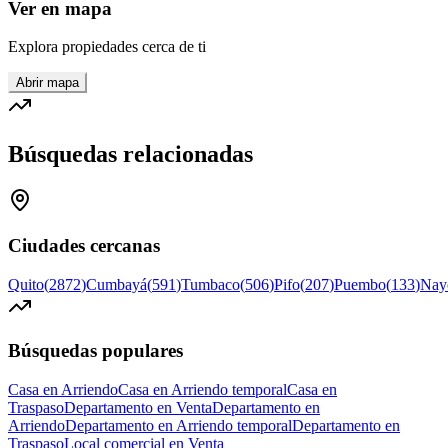
Ver en mapa
Explora propiedades cerca de ti
Abrir mapa
Búsquedas relacionadas
Ciudades cercanas
Quito
(
2872
)
Cumbayá
(
591
)
Tumbaco
(
506
)
Pifo
(
207
)
Puembo
(
133
)
Nay
Búsquedas populares
Casa en Arriendo
Casa en Arriendo temporal
Casa en
Traspaso
Departamento en Venta
Departamento en
Arriendo
Departamento en Arriendo temporal
Departamento en
Traspaso
Local comercial en Venta