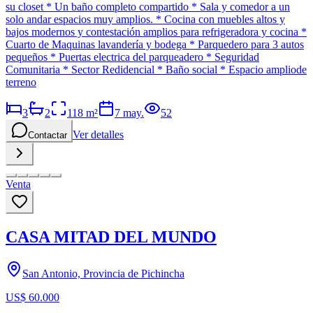
su closet * Un baño completo compartido * Sala y comedor a un
solo andar espacios muy amplios. * Cocina con muebles altos y
bajos modernos y contestación amplios para refrigeradora y cocina *
Cuarto de Maquinas lavandería y bodega * Parquedero para 3 autos
pequeños * Puertas electrica del parqueadero * Seguridad
Comunitaria * Sector Redidencial * Baño social * Espacio ampliode
terreno
3
2
118
m²
7 may.
52
Ver detalles
Contactar
Venta
CASA MITAD DEL MUNDO
San Antonio, Provincia de Pichincha
US$ 60.000