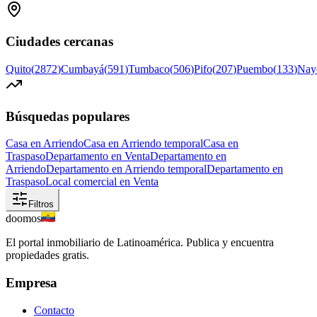
Ciudades cercanas
Quito
(
2872
)
Cumbayá
(
591
)
Tumbaco
(
506
)
Pifo
(
207
)
Puembo
(
133
)
Nay
Búsquedas populares
Casa en Arriendo
Casa en Arriendo temporal
Casa en
Traspaso
Departamento en Venta
Departamento en
Arriendo
Departamento en Arriendo temporal
Departamento en
Traspaso
Local comercial en Venta
Filtros
doomos
El portal inmobiliario de Latinoamérica. Publica y encuentra
propiedades gratis.
Empresa
Contacto