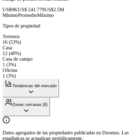
US$9K
US$ 241.779
US$2.5M
Mínimo
Promedio
Máximo
Tipos de propiedad
Terrenos
16
(
53
%)
Casa
12
(
40
%)
Casa de campo
1
(
3
%)
Oficina
1
(
3
%)
Tendencias del mercado
Zonas cercanas (
6
)
Datos agregados de las propiedades publicadas en Doomos. Las
estadísticas se actualizan periódicamente.