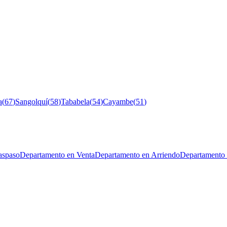
a
(
67
)
Sangolquí
(
58
)
Tababela
(
54
)
Cayambe
(
51
)
aspaso
Departamento en Venta
Departamento en Arriendo
Departamento 