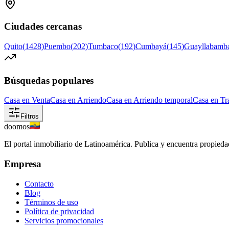
Ciudades cercanas
Quito
(
1428
)
Puembo
(
202
)
Tumbaco
(
192
)
Cumbayá
(
145
)
Guayllabamb
Búsquedas populares
Casa en Venta
Casa en Arriendo
Casa en Arriendo temporal
Casa en Tr
Filtros
doomos
El portal inmobiliario de Latinoamérica. Publica y encuentra propiedad
Empresa
Contacto
Blog
Términos de uso
Política de privacidad
Servicios promocionales