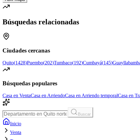
Búsquedas relacionadas
Ciudades cercanas
Quito
(
1428
)
Puembo
(
202
)
Tumbaco
(
192
)
Cumbayá
(
145
)
Guayllabamb
Búsquedas populares
Casa en Venta
Casa en Arriendo
Casa en Arriendo temporal
Casa en Tr
Buscar
Inicio
Venta