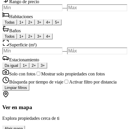
Rango de precio
—
Habitaciones
Todas
1+
2+
3+
4+
5+
Baños
Todos
1+
2+
3+
4+
Superficie (m²)
—
Estacionamiento
Da igual
1+
2+
3+
Solo con fotos
Mostrar solo propiedades con fotos
Búsqueda por tiempo de viaje
Activar filtro por distancia
Limpiar filtros
Ver en mapa
Explora propiedades cerca de ti
Abrir mapa