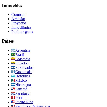
Inmuebles
Comprar
Arrendar
Proyectos
Inmobiliarias
Publicar gratis
Países
Argentina
Brasil
Colombia
Ecuador
El Salvador
Guatemala
Honduras
México
Nicaragua
Panamá
Paraguay
Perú
Puerto Rico
República Dominicana