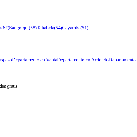
a
(
67
)
Sangolquí
(
58
)
Tababela
(
54
)
Cayambe
(
51
)
aspaso
Departamento en Venta
Departamento en Arriendo
Departamento 
es gratis.