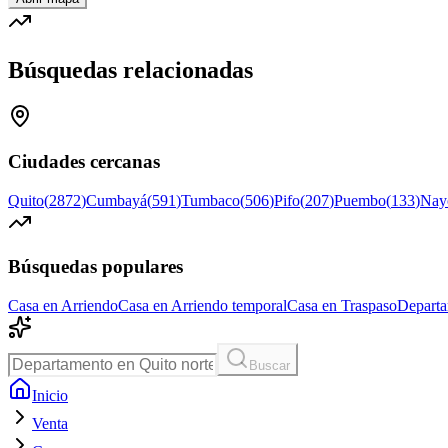
Búsquedas relacionadas
Ciudades cercanas
Quito
(
2872
)
Cumbayá
(
591
)
Tumbaco
(
506
)
Pifo
(
207
)
Puembo
(
133
)
Nay
Búsquedas populares
Casa en Arriendo
Casa en Arriendo temporal
Casa en Traspaso
Departa
Buscar
Inicio
Venta