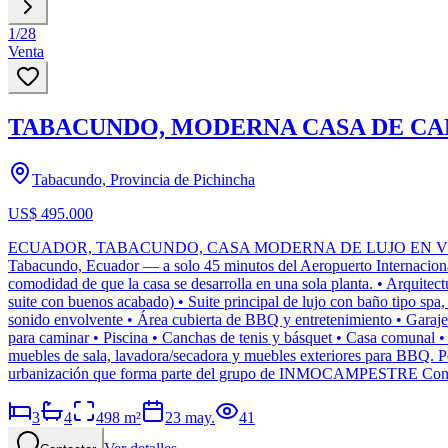
1
/
28
Venta
TABACUNDO, MODERNA CASA DE CA
Tabacundo, Provincia de Pichincha
US$ 495.000
ECUADOR, TABACUNDO, CASA MODERNA DE LUJO EN VENTA USD 495.
Tabacundo, Ecuador — a solo 45 minutos del Aeropuerto Internacional 
comodidad de que la casa se desarrolla en una sola planta. • Arquitec
suite con buenos acabado) • Suite principal de lujo con baño tipo spa
sonido envolvente • Área cubierta de BBQ y entretenimiento • Garaje 
para caminar • Piscina • Canchas de tenis y básquet • Casa comuna
muebles de sala, lavadora/secadora y muebles exteriores para BBQ. Pe
urbanización que forma parte del grupo de INMOCAMPESTRE Construc
3
4
498
m²
23 may.
41