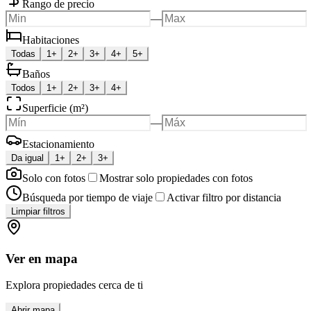
Rango de precio
—
Habitaciones
Todas
1+
2+
3+
4+
5+
Baños
Todos
1+
2+
3+
4+
Superficie (m²)
—
Estacionamiento
Da igual
1+
2+
3+
Solo con fotos
Mostrar solo propiedades con fotos
Búsqueda por tiempo de viaje
Activar filtro por distancia
Limpiar filtros
Ver en mapa
Explora propiedades cerca de ti
Abrir mapa