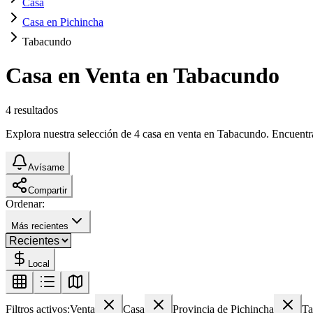
Casa
Casa en Pichincha
Tabacundo
Casa en Venta en Tabacundo
4
resultados
Explora nuestra selección de 4 casa en venta en Tabacundo. Encuentra e
Avísame
Compartir
Ordenar:
Más recientes
Local
Filtros activos:
Venta
Casa
Provincia de Pichincha
Ta