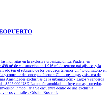
REOPUERTO
tañas en la exclusiva urbanización La Pradera, en
498 m² de construcción en 1.916 m² de terreno paisajístico, y la
privado (en el subsuelo de los parqueos tenemos un 4to dormitorio en
Sala y comedor de concepto abierto • Chimenea a gas y sistema de
tañas Amenidades exclusivas de la urbanización: • Lagos y senderos
blada: $525.000 USD La opción amoblada incluye camas, comedor,
Inversión inmobiliaria Se encuentra dentro de una exclusiva
ideos y detalles. Cristina Rosero L