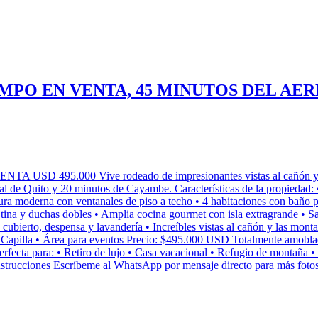
MPO EN VENTA, 45 MINUTOS DEL AE
000 Vive rodeado de impresionantes vistas al cañón y las mon
de Quito y 20 minutos de Cayambe. Características de la propiedad: • 
tura moderna con ventanales de piso a techo • 4 habitaciones con baño 
, tina y duchas dobles • Amplia cocina gourmet con isla extragrande • 
cubierto, despensa y lavandería • Increíbles vistas al cañón y las mon
l • Capilla • Área para eventos Precio: $495.000 USD Totalmente amo
rfecta para: • Retiro de lujo • Casa vacacional • Refugio de montaña • 
ciones Escríbeme al WhatsApp por mensaje directo para más fotos, v