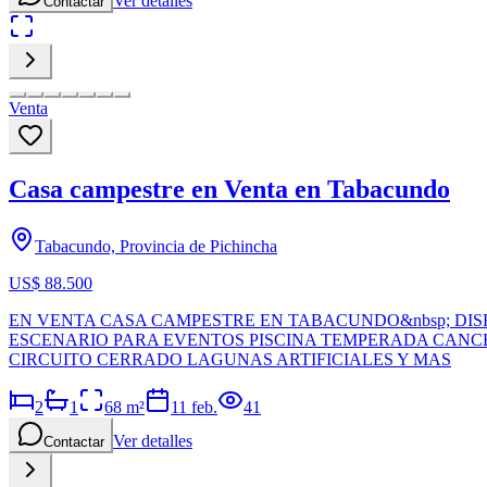
Ver detalles
Contactar
Venta
Casa campestre en Venta en Tabacundo
Tabacundo, Provincia de Pichincha
US$ 88.500
EN VENTA CASA CAMPESTRE EN TABACUNDO&nbsp; DIS
ESCENARIO PARA EVENTOS PISCINA TEMPERADA CANCH
CIRCUITO CERRADO LAGUNAS ARTIFICIALES Y MAS
2
1
68
m²
11 feb.
41
Ver detalles
Contactar