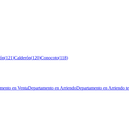
ón
(
121
)
Calderón
(
120
)
Conocoto
(
118
)
mento en Venta
Departamento en Arriendo
Departamento en Arriendo t