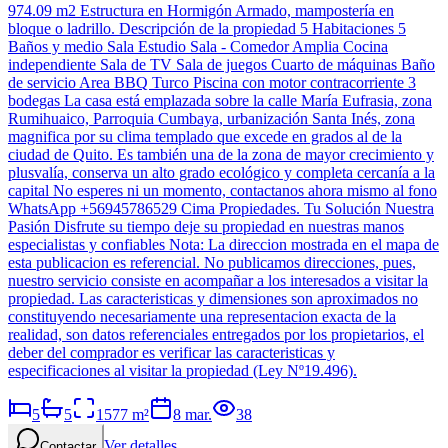
974.09 m2 Estructura en Hormigón Armado, mampostería en
bloque o ladrillo. Descripción de la propiedad 5 Habitaciones 5
Baños y medio Sala Estudio Sala - Comedor Amplia Cocina
independiente Sala de TV Sala de juegos Cuarto de máquinas Baño
de servicio Area BBQ Turco Piscina con motor contracorriente 3
bodegas La casa está emplazada sobre la calle María Eufrasia, zona
Rumihuaico, Parroquia Cumbaya, urbanización Santa Inés, zona
magnifica por su clima templado que excede en grados al de la
ciudad de Quito. Es también una de la zona de mayor crecimiento y
plusvalía, conserva un alto grado ecológico y completa cercanía a la
capital No esperes ni un momento, contactanos ahora mismo al fono
WhatsApp +56945786529 Cima Propiedades. Tu Solución Nuestra
Pasión Disfrute su tiempo deje su propiedad en nuestras manos
especialistas y confiables Nota: La direccion mostrada en el mapa de
esta publicacion es referencial. No publicamos direcciones, pues,
nuestro servicio consiste en acompañar a los interesados a visitar la
propiedad. Las caracteristicas y dimensiones son aproximados no
constituyendo necesariamente una representacion exacta de la
realidad, son datos referenciales entregados por los propietarios, el
deber del comprador es verificar las caracteristicas y
especificaciones al visitar la propiedad (Ley Nº19.496).
5
5
1577
m²
8 mar.
38
Ver detalles
Contactar