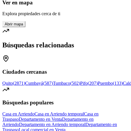
Ver en mapa
Explora propiedades cerca de ti
Abrir mapa
Búsquedas relacionadas
Ciudades cercanas
Quito
(
2871
)
Cumbayá
(
587
)
Tumbaco
(
502
)
Pifo
(
207
)
Puembo
(
133
)
Cal
Búsquedas populares
Casa en Arriendo
Casa en Arriendo temporal
Casa en
Traspaso
Departamento en Venta
Departamento en
Arriendo
Departamento en Arriendo temporal
Departamento en
Traspaso
Local comercial en Venta