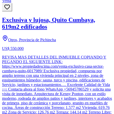
Venta
Exclusiva y lujosa, Quito Cumbaya,
619m2 edificados
Otros, Provincia de Pichincha
US$ 550.000
REVISA MAS DETALLES DEL INMUEBLE COPIANDO Y
PEGANDO EL SIGUIENTE LINK:
https://www.propiedadescima.com/venta-exclusivo-casa-sector-
cumbaya-quito-6017989/ Exclusiva propiedad, compuesta por
amplio terreno con una vivienda principal en 2 niveles, zona de
equipamientos húmedos; sauna, turco y piscina, edificaciones de
Servicio, jardines y estacionamientos…. Excelente Calidad de Vida
¡¡¡¡ Contacta ahora al fono WhatsApp +56945786529 y solicita una
visita de inmediato. Arquitectura de Kenny Ponton, con un estilo
moderno, rodeada de amplios patios y jardines, interiores y acabados
de primera, piso de cerámica y porcelanato, granito en muebles de
cocina. Áreas de construcción Terreno: 1.577 m2 Vivienda: 619.76
m2 Zona de Servicio: 126.76 m2 Terraza: 144.14 m2 Terreno Libre: