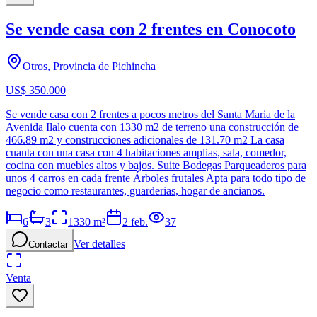
Se vende casa con 2 frentes en Conocoto
Otros, Provincia de Pichincha
US$ 350.000
Se vende casa con 2 frentes a pocos metros del Santa Maria de la
Avenida Ilalo cuenta con 1330 m2 de terreno una construcción de
466.89 m2 y construcciones adicionales de 131.70 m2 La casa
cuanta con una casa con 4 habitaciones amplias, sala, comedor,
cocina con muebles altos y bajos. Suite Bodegas Parqueaderos para
unos 4 carros en cada frente Árboles frutales Apta para todo tipo de
negocio como restaurantes, guarderias, hogar de ancianos.
6
3
1330
m²
2 feb.
37
Ver detalles
Contactar
Venta