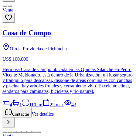
Venta
Casa de Campo
Otros, Provincia de Pichincha
US$ 100.000
Hermosa Casa de Campo ubicada en las Quintas Silanche en Pedro
Vicente Maldonado, está dentro de la Urbanización, un lugar seguro
y tranquilo para descansar, dispone de areas comunales con canchas
y piscina, hay árboles frutales y cerramiento vivo. Excelente clima,
senderos para caminatas, bicicletas y río natural.
4
1
110
m²
25 mar.
43
Ver detalles
Contactar
Venta