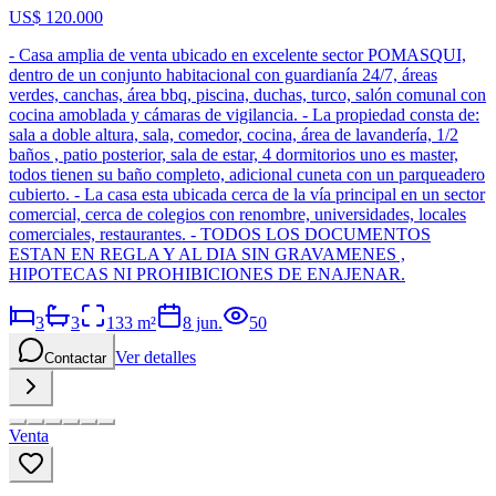
US$ 120.000
- Casa amplia de venta ubicado en excelente sector POMASQUI,
dentro de un conjunto habitacional con guardianía 24/7, áreas
verdes, canchas, área bbq, piscina, duchas, turco, salón comunal con
cocina amoblada y cámaras de vigilancia. - La propiedad consta de:
sala a doble altura, sala, comedor, cocina, área de lavandería, 1/2
baños , patio posterior, sala de estar, 4 dormitorios uno es master,
todos tienen su baño completo, adicional cuneta con un parqueadero
cubierto. - La casa esta ubicada cerca de la vía principal en un sector
comercial, cerca de colegios con renombre, universidades, locales
comerciales, restaurantes. - TODOS LOS DOCUMENTOS
ESTAN EN REGLA Y AL DIA SIN GRAVAMENES ,
HIPOTECAS NI PROHIBICIONES DE ENAJENAR.
3
3
133
m²
8 jun.
50
Ver detalles
Contactar
Venta