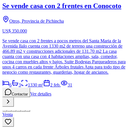
Se vende casa con 2 frentes en Conocoto
Otros, Provincia de Pichincha
US$ 350.000
Se vende casa con 2 frentes a pocos metros del Santa Maria de la
Avenida Ilalo cuenta con 1330 m2 de terreno una construcción de
466.89 m2 y construcciones adicionales de 131.70 m2 La casa
cuanta con una casa con 4 habitaciones amplias, sala, comedor,
cocina con muebles altos y bajos. Suite Bodegas Parqueaderos para
unos 4 carros en cada frente Árboles frutales Apta para todo tipo de
negocio como restaurantes, guarderias, hogar de ancianos.
6
3
1330
m²
2 feb.
31
Ver detalles
Contactar
Venta