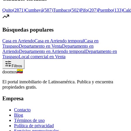
Quito
(
2871
)
Cumbayá
(
587
)
Tumbaco
(
502
)
Pifo
(
207
)
Puembo
(
133
)
Cal
Búsquedas populares
Casa en Arriendo
Casa en Arriendo temporal
Casa en
Traspaso
Departamento en Venta
Departamento en
Arriendo
Departamento en Arriendo temporal
Departamento en
Traspaso
Local comercial en Venta
Filtros
doomos
El portal inmobiliario de Latinoamérica. Publica y encuentra
propiedades gratis.
Empresa
Contacto
Blog
Términos de uso
Política de privacidad
Servicios promocionales