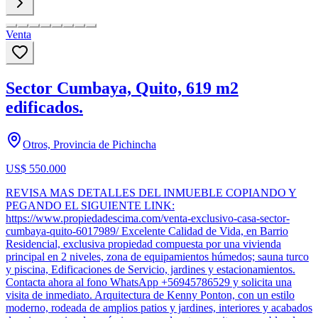
Venta
Sector Cumbaya, Quito, 619 m2
edificados.
Otros, Provincia de Pichincha
US$ 550.000
REVISA MAS DETALLES DEL INMUEBLE COPIANDO Y
PEGANDO EL SIGUIENTE LINK:
https://www.propiedadescima.com/venta-exclusivo-casa-sector-
cumbaya-quito-6017989/ Excelente Calidad de Vida, en Barrio
Residencial, exclusiva propiedad compuesta por una vivienda
principal en 2 niveles, zona de equipamientos húmedos; sauna turco
y piscina, Edificaciones de Servicio, jardines y estacionamientos.
Contacta ahora al fono WhatsApp +56945786529 y solicita una
visita de inmediato. Arquitectura de Kenny Ponton, con un estilo
moderno, rodeada de amplios patios y jardines, interiores y acabados