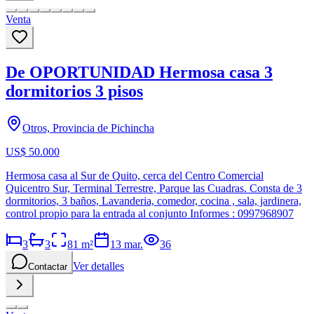
Venta
De OPORTUNIDAD Hermosa casa 3
dormitorios 3 pisos
Otros, Provincia de Pichincha
US$ 50.000
Hermosa casa al Sur de Quito, cerca del Centro Comercial
Quicentro Sur, Terminal Terrestre, Parque las Cuadras. Consta de 3
dormitorios, 3 baños, Lavanderia, comedor, cocina , sala, jardinera,
control propio para la entrada al conjunto Informes : 0997968907
3
3
81
m²
13 mar.
36
Ver detalles
Contactar