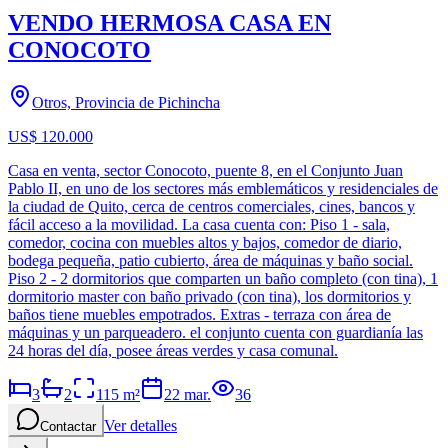
VENDO HERMOSA CASA EN
CONOCOTO
Otros, Provincia de Pichincha
US$ 120.000
Casa en venta, sector Conocoto, puente 8, en el Conjunto Juan
Pablo II, en uno de los sectores más emblemáticos y residenciales de
la ciudad de Quito, cerca de centros comerciales, cines, bancos y
fácil acceso a la movilidad. La casa cuenta con: Piso 1 - sala,
comedor, cocina con muebles altos y bajos, comedor de diario,
bodega pequeña, patio cubierto, área de máquinas y baño social.
Piso 2 - 2 dormitorios que comparten un baño completo (con tina), 1
dormitorio master con baño privado (con tina), los dormitorios y
baños tiene muebles empotrados. Extras - terraza con área de
máquinas y un parqueadero. el conjunto cuenta con guardianía las
24 horas del día, posee áreas verdes y casa comunal.
3
2
115
m²
22 mar.
36
Ver detalles
Contactar