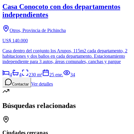
Casa Conocoto con dos departamentos
independientes
Otros, Provincia de Pichincha
US$ 140.000
Casa dentro del conjunto los Arupos, 115m2 cada departamento, 2
habitaciones y dos baños en cada departamento. Estacionamiento
independiente para 3 autos, áreas comunales, canchas y parque
4
4
230
m²
25 ene.
34
Ver detalles
Contactar
Búsquedas relacionadas
Ciudades cercanas