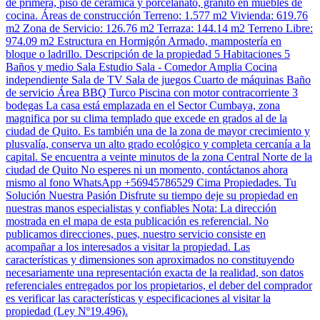
de primera, piso de cerámica y porcelanato, granito en muebles de
cocina. Áreas de construcción Terreno: 1.577 m2 Vivienda: 619.76
m2 Zona de Servicio: 126.76 m2 Terraza: 144.14 m2 Terreno Libre:
974.09 m2 Estructura en Hormigón Armado, mampostería en
bloque o ladrillo. Descripción de la propiedad 5 Habitaciones 5
Baños y medio Sala Estudio Sala - Comedor Amplia Cocina
independiente Sala de TV Sala de juegos Cuarto de máquinas Baño
de servicio Área BBQ Turco Piscina con motor contracorriente 3
bodegas La casa está emplazada en el Sector Cumbaya, zona
magnifica por su clima templado que excede en grados al de la
ciudad de Quito. Es también una de la zona de mayor crecimiento y
plusvalía, conserva un alto grado ecológico y completa cercanía a la
capital. Se encuentra a veinte minutos de la zona Central Norte de la
ciudad de Quito No esperes ni un momento, contáctanos ahora
mismo al fono WhatsApp +56945786529 Cima Propiedades. Tu
Solución Nuestra Pasión Disfrute su tiempo deje su propiedad en
nuestras manos especialistas y confiables Nota: La dirección
mostrada en el mapa de esta publicación es referencial. No
publicamos direcciones, pues, nuestro servicio consiste en
acompañar a los interesados a visitar la propiedad. Las
características y dimensiones son aproximados no constituyendo
necesariamente una representación exacta de la realidad, son datos
referenciales entregados por los propietarios, el deber del comprador
es verificar las características y especificaciones al visitar la
propiedad (Ley Nº19.496).