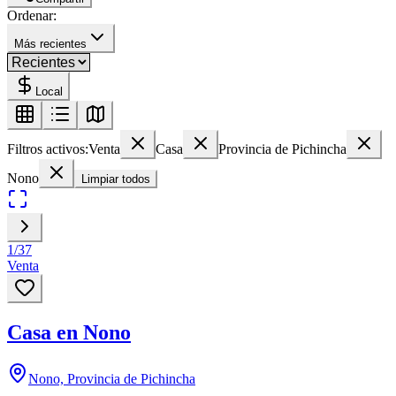
Ordenar:
Más recientes
Local
Filtros activos:
Venta
Casa
Provincia de Pichincha
Nono
Limpiar todos
1
/
37
Venta
Casa en Nono
Nono, Provincia de Pichincha