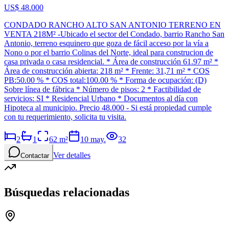
US$ 48.000
CONDADO RANCHO ALTO SAN ANTONIO TERRENO EN
VENTA 218M² -Ubicado el sector del Condado, barrio Rancho San
Antonio, terreno esquinero que goza de fácil acceso por la vía a
Nono o por el barrio Colinas del Norte, ideal para construcion de
casa privada o casa residencial. * Área de construcción 61.97 m² *
Área de construcción abierta: 218 m² * Frente: 31,71 m² * COS
PB:50.00 % * COS total:100.00 % * Forma de ocupación: (D)
Sobre línea de fábrica * Número de pisos: 2 * Factibilidad de
servicios: SI * Residencial Urbano * Documentos al día con
Hipoteca al municipio. Precio 48.000 - Si está propiedad cumple
con tu requerimiento, solicita tu visita.
2
1
62
m²
10 may.
32
Ver detalles
Contactar
Búsquedas relacionadas