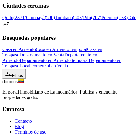
Ciudades cercanas
Quito
(
2871
)
Cumbayá
(
590
)
Tumbaco
(
503
)
Pifo
(
207
)
Puembo
(
133
)
Cal
Búsquedas populares
Casa en Arriendo
Casa en Arriendo temporal
Casa en
Traspaso
Departamento en Venta
Departamento en
Arriendo
Departamento en Arriendo temporal
Departamento en
Traspaso
Local comercial en Venta
Filtros
doomos
El portal inmobiliario de Latinoamérica. Publica y encuentra
propiedades gratis.
Empresa
Contacto
Blog
Términos de uso