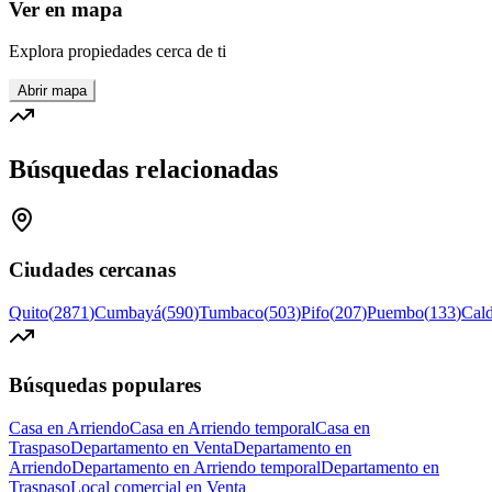
Ver en mapa
Explora propiedades cerca de ti
Abrir mapa
Búsquedas relacionadas
Ciudades cercanas
Quito
(
2871
)
Cumbayá
(
590
)
Tumbaco
(
503
)
Pifo
(
207
)
Puembo
(
133
)
Cal
Búsquedas populares
Casa en Arriendo
Casa en Arriendo temporal
Casa en
Traspaso
Departamento en Venta
Departamento en
Arriendo
Departamento en Arriendo temporal
Departamento en
Traspaso
Local comercial en Venta