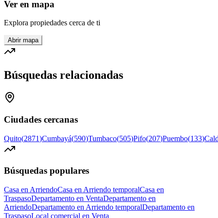
Ver en mapa
Explora propiedades cerca de ti
Abrir mapa
Búsquedas relacionadas
Ciudades cercanas
Quito
(
2871
)
Cumbayá
(
590
)
Tumbaco
(
505
)
Pifo
(
207
)
Puembo
(
133
)
Cal
Búsquedas populares
Casa en Arriendo
Casa en Arriendo temporal
Casa en
Traspaso
Departamento en Venta
Departamento en
Arriendo
Departamento en Arriendo temporal
Departamento en
Traspaso
Local comercial en Venta