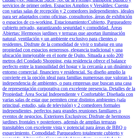
servicios de primer orden. Espacios Amplios y Versátiles: Cuenta
con varias salas de recepción y 2 comedores independientes, ideales
para ser adaptados como oficinas, consultorios, áreas de exhibición
o espacios de co-working. Estacionamiento:Cubierto, Parqueadero
cubierto privado, garantizando seguridad y comodidad. Áreas
Abiertas: Hermosos jardines y terrazas que aportan iluminación
natural, ventilación y un ambiente exclusivo para clientes o
residentes. Disfrute de la comodidad de vivir o trabajar en una
propiedad con espacios generosos, elegancia tradicional y una
ubicación inmejorable en el norte de Quito. Situada a solo 200
metros del Condado Shopping, esta residencia ofrece el balance
perfecto entre la tranquilidad del hogar y la cercanía a un dinámico
entorno comercial, financiero y residencial. Su diseño amplio la
convierte en la opción ideal para familias numerosas que valoran la
independencia de ambientes, o para empresas que buscan una casa
de representación corporativa con excelente presencia. Detalles de la
Propiedad: Área Social Independiente y Confortable: Diseñada con
varias salas de estar que permiten crear distintos ambientes (sala
principal, estudio, sala de televisión) y 2 comedores formales
independientes, perfectos para grandes reuniones familiares o
eventos de negocios. Exteriores Exclusivos: Disfrute de hermosos
jardines frontales y posteriores, además de amplias terrazas
transitables con excelente vista y potencial para áreas de BBQ o
esparcimiento. Comodidad: Parqueadero totalmente cubierto y