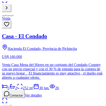
Venta
Casa - El Condado
Hacienda El Condado, Provincia de Pichincha
US$ 160.000
Venta Casa Mena del Hierro en un conjunto del Condado Country
con un precio especial y con el 30 % de entrada para la compra de
su nuevo hogar . El financiamiento es muy atractivo , el dueño está
abierto a cualquier oferta.
3
2
252
m²
30 jun.
26
Ver detalles
Contactar