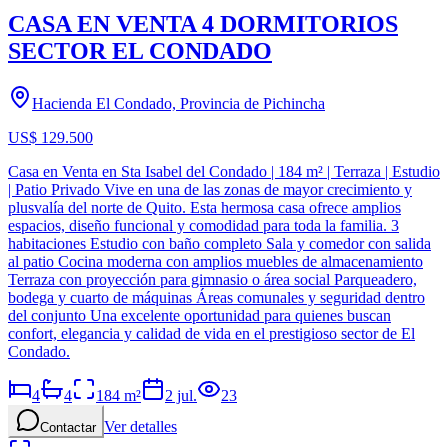
CASA EN VENTA 4 DORMITORIOS
SECTOR EL CONDADO
Hacienda El Condado, Provincia de Pichincha
US$ 129.500
Casa en Venta en Sta Isabel del Condado | 184 m² | Terraza | Estudio
| Patio Privado Vive en una de las zonas de mayor crecimiento y
plusvalía del norte de Quito. Esta hermosa casa ofrece amplios
espacios, diseño funcional y comodidad para toda la familia. 3
habitaciones Estudio con baño completo Sala y comedor con salida
al patio Cocina moderna con amplios muebles de almacenamiento
Terraza con proyección para gimnasio o área social Parqueadero,
bodega y cuarto de máquinas Áreas comunales y seguridad dentro
del conjunto Una excelente oportunidad para quienes buscan
confort, elegancia y calidad de vida en el prestigioso sector de El
Condado.
4
4
184
m²
2 jul.
23
Ver detalles
Contactar