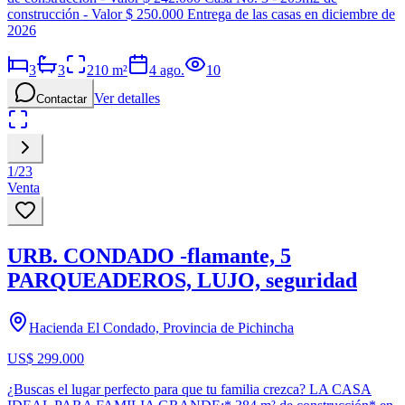
construcción - Valor $ 250.000 Entrega de las casas en diciembre de
2026
3
3
210
m²
4 ago.
10
Ver detalles
Contactar
1
/
23
Venta
URB. CONDADO -flamante, 5
PARQUEADEROS, LUJO, seguridad
Hacienda El Condado, Provincia de Pichincha
US$ 299.000
¿Buscas el lugar perfecto para que tu familia crezca? LA CASA