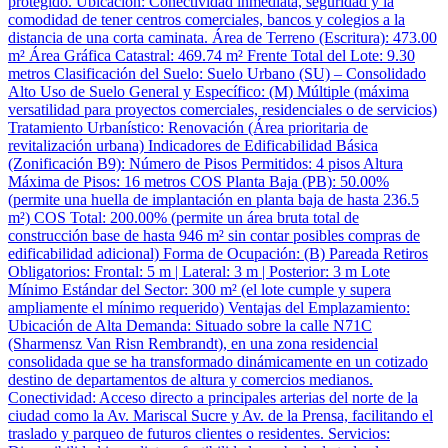
protegido. Ubicación: Conectividad inmediata, seguridad y la
comodidad de tener centros comerciales, bancos y colegios a la
distancia de una corta caminata. Área de Terreno (Escritura): 473.00
m² Área Gráfica Catastral: 469.74 m² Frente Total del Lote: 9.30
metros Clasificación del Suelo: Suelo Urbano (SU) – Consolidado
Alto Uso de Suelo General y Específico: (M) Múltiple (máxima
versatilidad para proyectos comerciales, residenciales o de servicios)
Tratamiento Urbanístico: Renovación (Área prioritaria de
revitalización urbana) Indicadores de Edificabilidad Básica
(Zonificación B9): Número de Pisos Permitidos: 4 pisos Altura
Máxima de Pisos: 16 metros COS Planta Baja (PB): 50.00%
(permite una huella de implantación en planta baja de hasta 236.5
m²) COS Total: 200.00% (permite un área bruta total de
construcción base de hasta 946 m² sin contar posibles compras de
edificabilidad adicional) Forma de Ocupación: (B) Pareada Retiros
Obligatorios: Frontal: 5 m | Lateral: 3 m | Posterior: 3 m Lote
Mínimo Estándar del Sector: 300 m² (el lote cumple y supera
ampliamente el mínimo requerido) Ventajas del Emplazamiento:
Ubicación de Alta Demanda: Situado sobre la calle N71C
(Sharmensz Van Risn Rembrandt), en una zona residencial
consolidada que se ha transformado dinámicamente en un cotizado
destino de departamentos de altura y comercios medianos.
Conectividad: Acceso directo a principales arterias del norte de la
ciudad como la Av. Mariscal Sucre y Av. de la Prensa, facilitando el
traslado y parqueo de futuros clientes o residentes. Servicios: