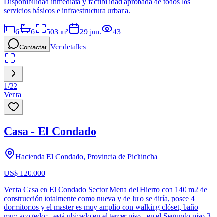
Disponibilidad inmediata y factibilidad aprobada de todos los
servicios básicos e infraestructura urbana.
6
6
503
m²
29 jun.
43
Ver detalles
Contactar
1
/
22
Venta
Casa - El Condado
Hacienda El Condado, Provincia de Pichincha
US$ 120.000
Venta Casa en El Condado Sector Mena del Hierro con 140 m2 de
construcción totalmente como nueva y de lujo se diría, posee 4
dormitorios y el master es muy amplio con walking clóset, baño
muy acogedor , está ubicado en el tercer piso , en el Segundo piso 3