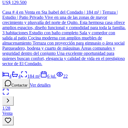
US$ 129.500
Casa # 4 en Venta en Sta Isabel del Condado | 184 m² | Terraza |
Estudio | Patio Privado Vive en una de las zonas de mayor
crecimiento y plusvalía del norte de Quito. Esta hermosa casa ofrece
amplios espacios, diseño funcional y comodidad para toda la familia.
3 habitaciones Estudio con baño completo Sala y comedor con
salida al patio Cocina moderna con amplios muebles de
almacenamiento Terraza con proyección para gimnasio o área social
Parqueadero, bodega y cuarto de máquinas Áreas comunales y
seguridad dentro del conjunto Una excelente oportunidad para
quienes buscan confort, elegancia y calidad de vida en el prestigioso
sector de El Condado.
4
4
184
m²
6 jul.
22
Ver detalles
Contactar
1
/
28
Venta