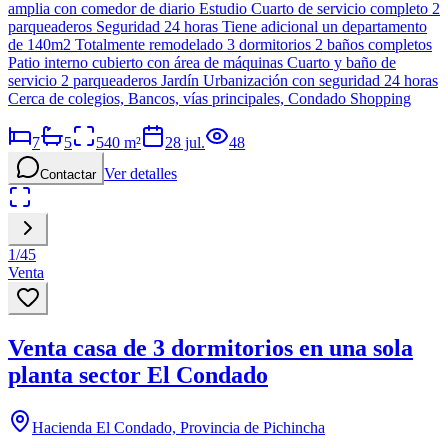
amplia con comedor de diario Estudio Cuarto de servicio completo 2
parqueaderos Seguridad 24 horas Tiene adicional un departamento
de 140m2 Totalmente remodelado 3 dormitorios 2 baños completos
Patio interno cubierto con área de máquinas Cuarto y baño de
servicio 2 parqueaderos Jardín Urbanización con seguridad 24 horas
Cerca de colegios, Bancos, vías principales, Condado Shopping
7
5
540
m²
28 jul.
48
Ver detalles
Contactar
1
/
45
Venta
Venta casa de 3 dormitorios en una sola
planta sector El Condado
Hacienda El Condado, Provincia de Pichincha