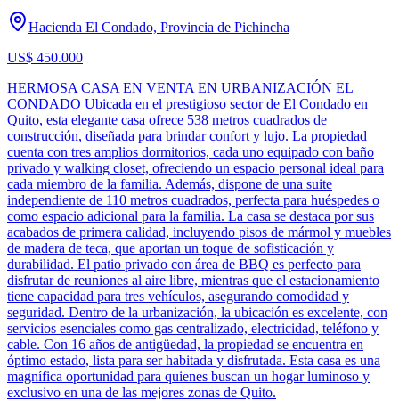
Hacienda El Condado, Provincia de Pichincha
US$ 450.000
HERMOSA CASA EN VENTA EN URBANIZACIÓN EL
CONDADO Ubicada en el prestigioso sector de El Condado en
Quito, esta elegante casa ofrece 538 metros cuadrados de
construcción, diseñada para brindar confort y lujo. La propiedad
cuenta con tres amplios dormitorios, cada uno equipado con baño
privado y walking closet, ofreciendo un espacio personal ideal para
cada miembro de la familia. Además, dispone de una suite
independiente de 110 metros cuadrados, perfecta para huéspedes o
como espacio adicional para la familia. La casa se destaca por sus
acabados de primera calidad, incluyendo pisos de mármol y muebles
de madera de teca, que aportan un toque de sofisticación y
durabilidad. El patio privado con área de BBQ es perfecto para
disfrutar de reuniones al aire libre, mientras que el estacionamiento
tiene capacidad para tres vehículos, asegurando comodidad y
seguridad. Dentro de la urbanización, la ubicación es excelente, con
servicios esenciales como gas centralizado, electricidad, teléfono y
cable. Con 16 años de antigüedad, la propiedad se encuentra en
óptimo estado, lista para ser habitada y disfrutada. Esta casa es una
magnífica oportunidad para quienes buscan un hogar luminoso y
exclusivo en una de las mejores zonas de Quito.