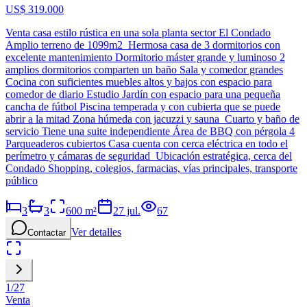
US$ 319.000
Venta casa estilo rústica en una sola planta sector El Condado
Amplio terreno de 1099m2 Hermosa casa de 3 dormitorios con
excelente mantenimiento Dormitorio máster grande y luminoso 2
amplios dormitorios comparten un baño Sala y comedor grandes
Cocina con suficientes muebles altos y bajos con espacio para
comedor de diario Estudio Jardín con espacio para una pequeña
cancha de fútbol Piscina temperada y con cubierta que se puede
abrir a la mitad Zona húmeda con jacuzzi y sauna Cuarto y baño de
servicio Tiene una suite independiente Área de BBQ con pérgola 4
Parqueaderos cubiertos Casa cuenta con cerca eléctrica en todo el
perímetro y cámaras de seguridad Ubicación estratégica, cerca del
Condado Shopping, colegios, farmacias, vías principales, transporte
público
3
3
600
m²
27 jul.
67
Ver detalles
Contactar
1
/
27
Venta