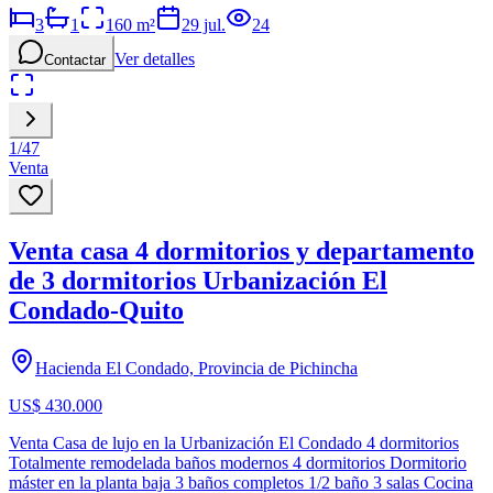
3
1
160
m²
29 jul.
24
Ver detalles
Contactar
1
/
47
Venta
Venta casa 4 dormitorios y departamento
de 3 dormitorios Urbanización El
Condado-Quito
Hacienda El Condado, Provincia de Pichincha
US$ 430.000
Venta Casa de lujo en la Urbanización El Condado 4 dormitorios
Totalmente remodelada baños modernos 4 dormitorios Dormitorio
máster en la planta baja 3 baños completos 1/2 baño 3 salas Cocina