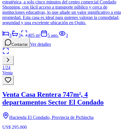
estratégica, a solo cinco minutos del centro comercial Condado
Shopping, con fácil acceso a transporte público y cerca de
instituciones educativas, lo que añade un valor significativo a esta
propiedad. Esta casa es ideal para quienes valoran la comodidad,
seguridad y una excelente ubicación en Quito.
3
3
405
m²
5 ago.
3
Ver detalles
Contactar
1
/
24
Venta
Venta Casa Rentera 747m², 4
departamentos Sector El Condado
Hacienda El Condado, Provincia de Pichincha
US$ 295.000