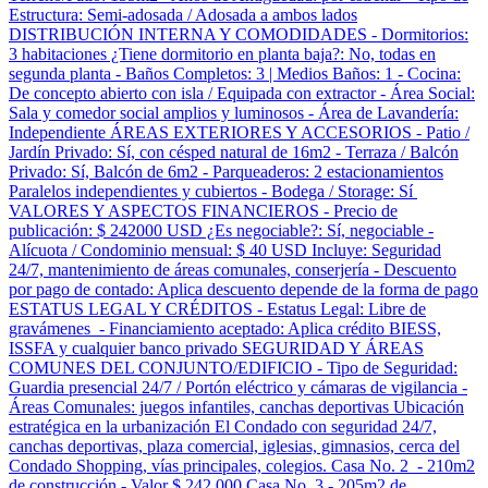
Estructura: Semi-adosada / Adosada a ambos lados
DISTRIBUCIÓN INTERNA Y COMODIDADES - Dormitorios:
3 habitaciones ¿Tiene dormitorio en planta baja?: No, todas en
segunda planta - Baños Completos: 3 | Medios Baños: 1 - Cocina:
De concepto abierto con isla / Equipada con extractor - Área Social:
Sala y comedor social amplios y luminosos - Área de Lavandería:
Independiente ÁREAS EXTERIORES Y ACCESORIOS - Patio /
Jardín Privado: Sí, con césped natural de 16m2 - Terraza / Balcón
Privado: Sí, Balcón de 6m2 - Parqueaderos: 2 estacionamientos
Paralelos independientes y cubiertos - Bodega / Storage: Sí
VALORES Y ASPECTOS FINANCIEROS - Precio de
publicación: $ 242000 USD ¿Es negociable?: Sí, negociable -
Alícuota / Condominio mensual: $ 40 USD Incluye: Seguridad
24/7, mantenimiento de áreas comunales, conserjería - Descuento
por pago de contado: Aplica descuento depende de la forma de pago
ESTATUS LEGAL Y CRÉDITOS - Estatus Legal: Libre de
gravámenes - Financiamiento aceptado: Aplica crédito BIESS,
ISSFA y cualquier banco privado SEGURIDAD Y ÁREAS
COMUNES DEL CONJUNTO/EDIFICIO - Tipo de Seguridad:
Guardia presencial 24/7 / Portón eléctrico y cámaras de vigilancia -
Áreas Comunales: juegos infantiles, canchas deportivas Ubicación
estratégica en la urbanización El Condado con seguridad 24/7,
canchas deportivas, plaza comercial, iglesias, gimnasios, cerca del
Condado Shopping, vías principales, colegios. Casa No. 2 - 210m2
de construcción - Valor $ 242.000 Casa No. 3 - 205m2 de