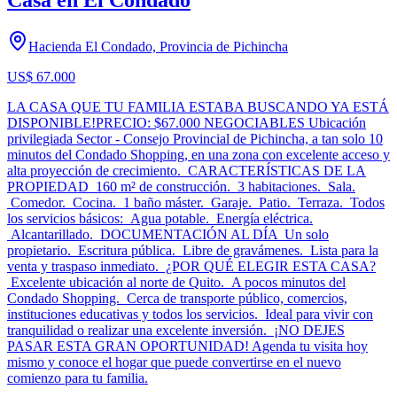
Casa en El Condado
Hacienda El Condado, Provincia de Pichincha
US$ 67.000
LA CASA QUE TU FAMILIA ESTABA BUSCANDO YA ESTÁ
DISPONIBLE!PRECIO: $67.000 NEGOCIABLES Ubicación
privilegiada Sector - Consejo Provincial de Pichincha, a tan solo 10
minutos del Condado Shopping, en una zona con excelente acceso y
alta proyección de crecimiento. CARACTERÍSTICAS DE LA
PROPIEDAD 160 m² de construcción. 3 habitaciones. Sala.
Comedor. Cocina. 1 baño máster. Garaje. Patio. Terraza. Todos
los servicios básicos: Agua potable. Energía eléctrica.
Alcantarillado. DOCUMENTACIÓN AL DÍA Un solo
propietario. Escritura pública. Libre de gravámenes. Lista para la
venta y traspaso inmediato. ¿POR QUÉ ELEGIR ESTA CASA?
Excelente ubicación al norte de Quito. A pocos minutos del
Condado Shopping. Cerca de transporte público, comercios,
instituciones educativas y todos los servicios. Ideal para vivir con
tranquilidad o realizar una excelente inversión. ¡NO DEJES
PASAR ESTA GRAN OPORTUNIDAD! Agenda tu visita hoy
mismo y conoce el hogar que puede convertirse en el nuevo
comienzo para tu familia.