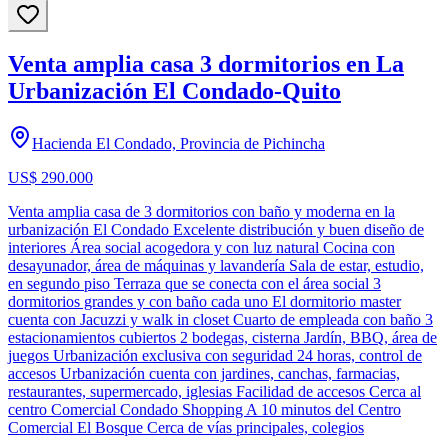
Venta amplia casa 3 dormitorios en La
Urbanización El Condado-Quito
Hacienda El Condado, Provincia de Pichincha
US$ 290.000
Venta amplia casa de 3 dormitorios con baño y moderna en la
urbanización El Condado Excelente distribución y buen diseño de
interiores Área social acogedora y con luz natural Cocina con
desayunador, área de máquinas y lavandería Sala de estar, estudio,
en segundo piso Terraza que se conecta con el área social 3
dormitorios grandes y con baño cada uno El dormitorio master
cuenta con Jacuzzi y walk in closet Cuarto de empleada con baño 3
estacionamientos cubiertos 2 bodegas, cisterna Jardín, BBQ, área de
juegos Urbanización exclusiva con seguridad 24 horas, control de
accesos Urbanización cuenta con jardines, canchas, farmacias,
restaurantes, supermercado, iglesias Facilidad de accesos Cerca al
centro Comercial Condado Shopping A 10 minutos del Centro
Comercial El Bosque Cerca de vías principales, colegios