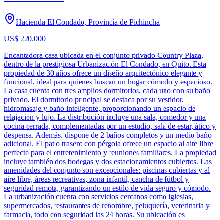
Hacienda El Condado, Provincia de Pichincha
US$ 220.000
Encantadora casa ubicada en el conjunto privado Country Plaza,
dentro de la prestigiosa Urbanización El Condado, en Quito. Esta
propiedad de 30 años ofrece un diseño arquitectónico elegante y
funcional, ideal para quienes buscan un hogar cómodo y espacioso.
La casa cuenta con tres amplios dormitorios, cada uno con su baño
privado. El dormitorio principal se destaca por su vestidor,
hidromasaje y baño inteligente, proporcionando un espacio de
relajación y lujo. La distribución incluye una sala, comedor y una
cocina cerrada, complementadas por un estudio, sala de estar, ático y
despensa. Además, dispone de 2 baños completos y un medio baño
adicional. El patio trasero con pérgola ofrece un espacio al aire libre
perfecto para el entretenimiento y reuniones familiares. La propiedad
incluye también dos bodegas y dos estacionamientos cubiertos. Las
amenidades del conjunto son excepcionales: piscinas cubiertas y al
aire libre, áreas recreativas, zona infantil, cancha de fútbol y
seguridad remota, garantizando un estilo de vida seguro y cómodo.
La urbanización cuenta con servicios cercanos como iglesias,
supermercados, restaurantes de renombre, peluquería, veterinaria y
farmacia, todo con seguridad las 24 horas. Su ubicación es