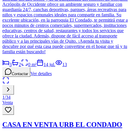
Acrópolis de Occidente ofrece un ambiente seguro y familiar con
guardianía 24/7, canchas deportivas, parques, áreas recreativas para
niños y espacios comunales ideales para compartir en familia. Su
excelente ubicación, en la parroquia El Condado, te permitirá estar a
pocos minutos de centros comerciales, supermercados, instituciones
educativas, centros de salud, restaurantes y todos los servicios que
ofrece la ciudad. Además, dispone de fácil acceso al transporte
público y a las principales vías de Quito. ¡Agenda tu visita y
descubre por qué esta casa puede convertirse en el hogar que tú y tu
familia están buscando!
3
2
0
m²
14 jul.
13
Ver detalles
Contactar
1
/
34
Venta
CASA EN VENTA URB EL CONDADO