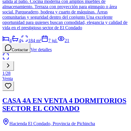
salida al patio. Cocina moderna con amplios muebles de
almacenamiento. Terraza con proyección para gimnasio o área
social. Parqueadero, bodega y cuarto de máquinas. Áreas
comunitarias y seguridad dentro del conjunto Una excelente
oportunidad para quienes buscan comodidad, elegancia y calidad de
vida en el prestigioso sector de El Condado
4
4
184
m²
7 jul.
21
Ver detalles
Contactar
1
/
28
Venta
CASA 4A EN VENTA 4 DORMITORIOS
SECTOR EL CONDADO
Hacienda El Condado, Provincia de Pichincha