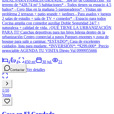
IDEAL PARA FAMILIA GRANDE:* 384 m² de construcción* en
terreno de *428.74 m² 5 habitaciones* - Todos tienen su espacio 4.5
baños* - Cero filas en la mañana 5 parqueaderos* - Visitas sin
problema 2 terrazas + patio grande + jardines - Para asados y juegos
2 salas de estudio + sala de TV + comedor* - Espacio para todos
Cocina amplia con comedor auxiliar Doble Seguridad 24/7 +
naturaleza + calidad de vida. ¿QUÉ TIENE LA URBANIZACIÓN
PARA TI? Canchas deportivas para tus hijos Iglesia dentro de la
urbanización Centro comercial a pasos Parques enormes y zona de
bosque para salir a caminar. *ESTADO*: Casa de excelentes
cuidados, lista para mudarte. *INVERSIÓN*: *$299.000* Precio
negociable AGENDA TU VISITA Diego Val 0999955666
4
4
450
m²
30 jul.
21
Ver detalles
Contactar
1
/
10
Venta