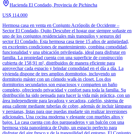
Hacienda El Condado, Provincia de Pichincha
US$ 114.000
Hermosa casa en venta en Conjunto Acrópolis de Occidente –
Sector El Condado, Quito Descubre el hogar que siempre soñaste en
uno de los conjuntos residenciales más tranquilos y seguros del
sector El Condado. Esta hermosa casa tiene 15 años de antigüedad,
en excelentes condiciones de mantenimiento, combina comodidad,
funcionalidad y una ubicación privilegiada, ideal para disfrutar en
familia. La propiedad cuenta con una superficie de construcción
cubierta de 158,91 m², distribuidos de manera eficiente para
aprovechar cada espacio y brindar comodidad en el día a día. La
vivienda dispone de tres amplios dormitorios, incluyendo un
dormitorio máster con un cómodo walk-in closet. Los dos
dormitorios secundarios son espaciosos y comparten un baño
completo, ofreciendo privacidad y confort para toda la familia. Su
distribución ha sido pensada para hacer la vida más práctica, con un
área independiente para lavadora y secadora, calefón, sistema de
agua caliente mediante tuberías de cobre, además de incluir lámparas
y persianas, listas para que puedas mudarte sin realizar inversiones
adicionales. Una cocina moderna y elegante con muebles altos y
bajos. La casa cuenta con dos parqueaderos y un balcón con una
hermosa vista panorámica de Quito, un espacio perfecto para
disfrutar del aire fresco y de la tranquilidad del entorno. El Conjunto