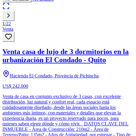
1
/
22
Venta
Venta casa de lujo de 3 dormitorios en la
urbanización El Condado - Quito
Hacienda El Condado, Provincia de Pichincha
US$ 242.000
Venta de casa en conjunto exclusivo de 3 casas, con excelente
distribución, luz natural y confort real, cada espacio está
cuidadosamente diseñado, desde las áreas sociales hasta los
ambientes más íntimos, con materiales y detalles que elevan la
experiencia diaria, es un proyecto reservado para pocos, para
quienes saben elegir dónde y cómo vivir. DATOS CLAVE DEL
INMUEBLE - Área de Construcción: 210m2 - Área de
Terreno/Patio: 135m2 - Años de Antigüedad: por estrenar - Tipo de