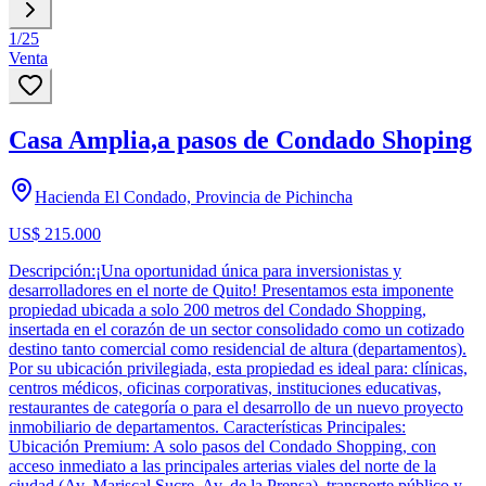
1
/
25
Venta
Casa Amplia,a pasos de Condado Shoping
Hacienda El Condado, Provincia de Pichincha
US$ 215.000
Descripción:¡Una oportunidad única para inversionistas y
desarrolladores en el norte de Quito! Presentamos esta imponente
propiedad ubicada a solo 200 metros del Condado Shopping,
insertada en el corazón de un sector consolidado como un cotizado
destino tanto comercial como residencial de altura (departamentos).
Por su ubicación privilegiada, esta propiedad es ideal para: clínicas,
centros médicos, oficinas corporativas, instituciones educativas,
restaurantes de categoría o para el desarrollo de un nuevo proyecto
inmobiliario de departamentos. Características Principales:
Ubicación Premium: A solo pasos del Condado Shopping, con
acceso inmediato a las principales arterias viales del norte de la
ciudad (Av. Mariscal Sucre, Av. de la Prensa), transporte público y