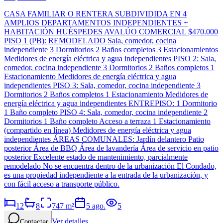
CASA FAMILIAR O RENTERA SUBDIVIDIDA EN 4
AMPLIOS DEPARTAMENTOS INDEPENDIENTES +
HABITACIÓN HUÉSPEDES AVALÚO COMERCIAL $470.000
PISO 1 (PB): REMODELADO Sala, comedor, cocina
independiente 3 Dormitorios 2 Baños completos 3 Estacionamientos
Medidores de energía eléctrica y agua independientes PISO 2: Sala,
comedor, cocina independiente 3 Dormitorios 2 Baños completos 1
Estacionamiento Medidores de energía eléctrica y agua
independientes PISO 3: Sala, comedor, cocina independiente 3
Dormitorios 2 Baños completos 1 Estacionamiento Medidores de
energía eléctrica y agua independientes ENTREPISO: 1 Dormitorio
1 Baño completo PISO 4: Sala, comedor, cocina independiente 2
Dormitorios 1 Baño completo Acceso a terraza 1 Estacionamiento
(compartido en línea) Medidores de energía eléctrica y agua
independientes ÁREAS COMUNALES: Jardín delantero Patio
posterior Área de BBQ Área de lavandería Área de servicio en patio
posterior Excelente estado de mantenimiento, parcialmente
remodelado No se encuentra dentro de la urbanización El Condado,
es una propiedad independiente a la entrada de la urbanización, y
con fácil acceso a transporte público.
12
8
747
m²
5 ago.
5
Ver detalles
Contactar