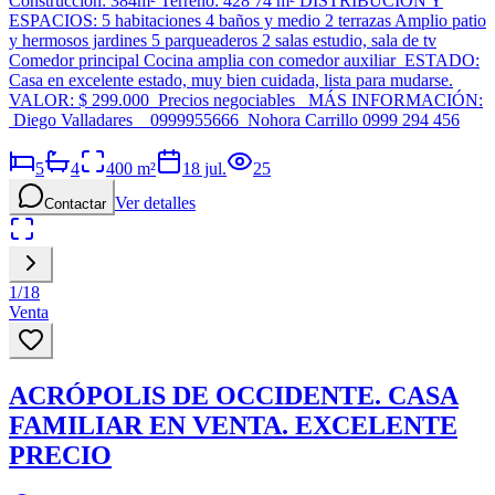
Construcción: 384m² Terreno: 428 74 m² DISTRIBUCIÓN Y
ESPACIOS: 5 habitaciones 4 baños y medio 2 terrazas Amplio patio
y hermosos jardines 5 parqueaderos 2 salas estudio, sala de tv
Comedor principal Cocina amplia con comedor auxiliar ESTADO:
Casa en excelente estado, muy bien cuidada, lista para mudarse.
VALOR: $ 299.000 Precios negociables MÁS INFORMACIÓN:
Diego Valladares 0999955666 Nohora Carrillo 0999 294 456
5
4
400
m²
18 jul.
25
Ver detalles
Contactar
1
/
18
Venta
ACRÓPOLIS DE OCCIDENTE. CASA
FAMILIAR EN VENTA. EXCELENTE
PRECIO