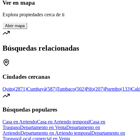
Ver en mapa
Explora propiedades cerca de ti
Abrir mapa
Búsquedas relacionadas
Ciudades cercanas
Quito
(
2871
)
Cumbayá
(
587
)
Tumbaco
(
502
)
Pifo
(
207
)
Puembo
(
133
)
Cal
Búsquedas populares
Casa en Arriendo
Casa en Arriendo temporal
Casa en
Traspaso
Departamento en Venta
Departamento en
Arriendo
Departamento en Arriendo temporal
Departamento en
Traspaso
Local comercial en Venta