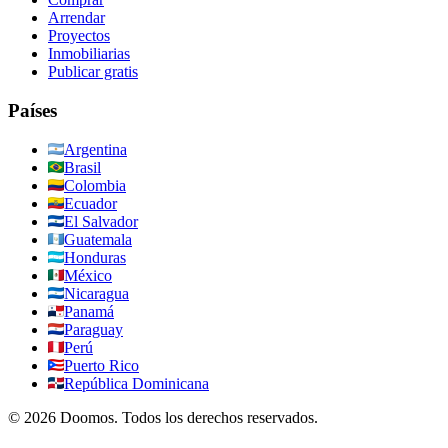
Arrendar
Proyectos
Inmobiliarias
Publicar gratis
Países
Argentina
Brasil
Colombia
Ecuador
El Salvador
Guatemala
Honduras
México
Nicaragua
Panamá
Paraguay
Perú
Puerto Rico
República Dominicana
©
2026
Doomos.
Todos los derechos reservados
.