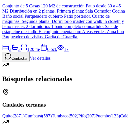
Conjunto de 5 Casas 120 M2 de construcción Patio desde 30 a 45
M2 Distribución en 2 plantas. Primera planta: Sala Comedor Cocina
Baño social Parqueadero cubierto Patio posterior. Cuarto de
máquinas. Segunda planta: Dormitorio master con walk in closeth y
baño master. 2 dormitorios 1 baño completo compartido. Sala de
estar, cine o estudio El conjunto cuenta con: Areas verdes Zona bbq
Parqueadero de visitas. Garita de Guardia.
3
3
120
m²
6 oct.
17
Ver detalles
Contactar
Búsquedas relacionadas
Ciudades cercanas
Quito
(
2871
)
Cumbayá
(
587
)
Tumbaco
(
502
)
Pifo
(
207
)
Puembo
(
133
)
Cal