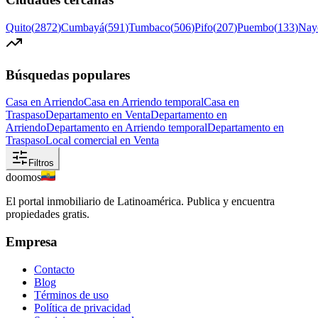
Quito
(
2872
)
Cumbayá
(
591
)
Tumbaco
(
506
)
Pifo
(
207
)
Puembo
(
133
)
Nay
Búsquedas populares
Casa en Arriendo
Casa en Arriendo temporal
Casa en
Traspaso
Departamento en Venta
Departamento en
Arriendo
Departamento en Arriendo temporal
Departamento en
Traspaso
Local comercial en Venta
Filtros
doomos
El portal inmobiliario de Latinoamérica. Publica y encuentra
propiedades gratis.
Empresa
Contacto
Blog
Términos de uso
Política de privacidad