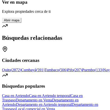
Ver en mapa
Explora propiedades cerca de ti
Abrir mapa
Búsquedas relacionadas
Ciudades cercanas
Quito
(
2872
)
Cumbayá
(
591
)
Tumbaco
(
506
)
Pifo
(
207
)
Puembo
(
133
)
Nay
Búsquedas populares
Casa en Arriendo
Casa en Arriendo temporal
Casa en
Traspaso
Departamento en Venta
Departamento en
Arriendo
Departamento en Arriendo temporal
Departamento en
Traspaso
Local comercial en Venta