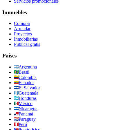
Servicios promocionales
Inmuebles
Comprar
Arrendar
Proyectos
Inmobiliarias
Publicar gratis
Países
Argentina
Brasil
Colombia
Ecuador
El Salvador
Guatemala
Honduras
México
Nicaragua
Panamá
Paraguay
Perú
Puerto Rico