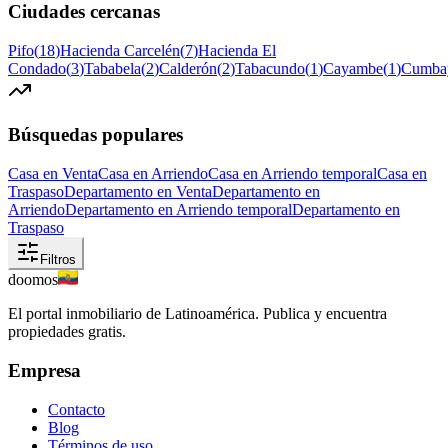
Ciudades cercanas
Pifo
(
18
)
Hacienda Carcelén
(
7
)
Hacienda El
Condado
(
3
)
Tababela
(
2
)
Calderón
(
2
)
Tabacundo
(
1
)
Cayambe
(
1
)
Cumba
Búsquedas populares
Casa en Venta
Casa en Arriendo
Casa en Arriendo temporal
Casa en
Traspaso
Departamento en Venta
Departamento en
Arriendo
Departamento en Arriendo temporal
Departamento en
Traspaso
Filtros
doomos
El portal inmobiliario de Latinoamérica. Publica y encuentra
propiedades gratis.
Empresa
Contacto
Blog
Términos de uso