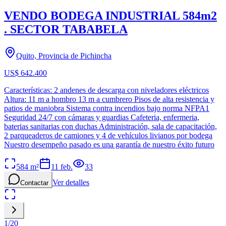
VENDO BODEGA INDUSTRIAL 584m2
. SECTOR TABABELA
Quito, Provincia de Pichincha
US$ 642.400
Características: 2 andenes de descarga con niveladores eléctricos
Altura: 11 m a hombro 13 m a cumbrero Pisos de alta resistencia y
patios de maniobra Sistema contra incendios bajo norma NFPA1
Seguridad 24/7 con cámaras y guardias Cafeteria, enfermeria,
baterias sanitarias con duchas Administración, sala de capacitación,
2 parqueaderos de camiones y 4 de vehículos livianos por bodega
Nuestro desempeño pasado es una garantía de nuestro éxito futuro
584
m²
11 feb.
33
Ver detalles
Contactar
1
/
20