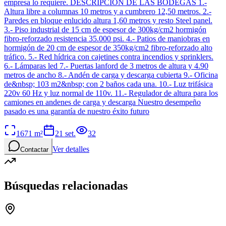
empresa lo requiere. DESCRIPCIÓN DE LAS BODEGAS 1.-
Altura libre a columnas 10 metros y a cumbrero 12,50 metros. 2.-
Paredes en bloque enlucido altura 1,60 metros y resto Steel panel.
3.- Piso industrial de 15 cm de espesor de 300kg/cm2 hormigón
fibro-reforzado resistencia 35.000 psi. 4.- Patios de maniobras en
hormigón de 20 cm de espesor de 350kg/cm2 fibro-reforzado alto
tráfico. 5.- Red hídrica con cajetines contra incendios y sprinklers.
6.- Lámparas led 7.- Puertas lanford de 3 metros de altura y 4.90
metros de ancho 8.- Andén de carga y descarga cubierta 9.- Oficina
de&nbsp; 103 m2&nbsp; con 2 baños cada una. 10.- Luz trifásica
220v 60 Hz y luz normal de 110v. 11.- Regulador de altura para los
camiones en andenes de carga y descarga Nuestro desempeño
pasado es una garantía de nuestro éxito futuro
1671
m²
21 set.
32
Ver detalles
Contactar
Búsquedas relacionadas