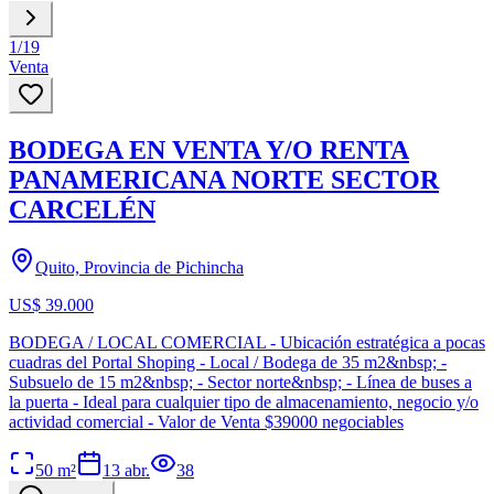
1
/
19
Venta
BODEGA EN VENTA Y/O RENTA
PANAMERICANA NORTE SECTOR
CARCELÉN
Quito, Provincia de Pichincha
US$ 39.000
BODEGA / LOCAL COMERCIAL - Ubicación estratégica a pocas
cuadras del Portal Shoping - Local / Bodega de 35 m2&nbsp; -
Subsuelo de 15 m2&nbsp; - Sector norte&nbsp; - Línea de buses a
la puerta - Ideal para cualquier tipo de almacenamiento, negocio y/o
actividad comercial - Valor de Venta $39000 negociables
50
m²
13 abr.
38