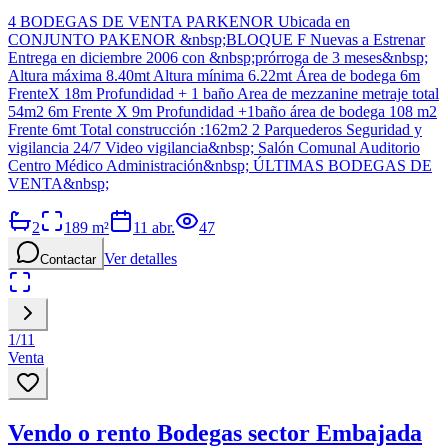
4 BODEGAS DE VENTA PARKENOR Ubicada en
CONJUNTO PAKENOR &nbsp;BLOQUE F Nuevas a Estrenar
Entrega en diciembre 2006 con &nbsp;prórroga de 3 meses&nbsp;
Altura máxima 8.40mt Altura mínima 6.22mt Área de bodega 6m
FrenteX 18m Profundidad + 1 baño Area de mezzanine metraje total
54m2 6m Frente X 9m Profundidad +1baño área de bodega 108 m2
Frente 6mt Total construcción :162m2 2 Parquederos Seguridad y
vigilancia 24/7 Video vigilancia&nbsp; Salón Comunal Auditorio
Centro Médico Administración&nbsp; ÚLTIMAS BODEGAS DE
VENTA&nbsp;
2
189
m²
11 abr.
47
Ver detalles
Contactar
1
/
11
Venta
Vendo o rento Bodegas sector Embajada