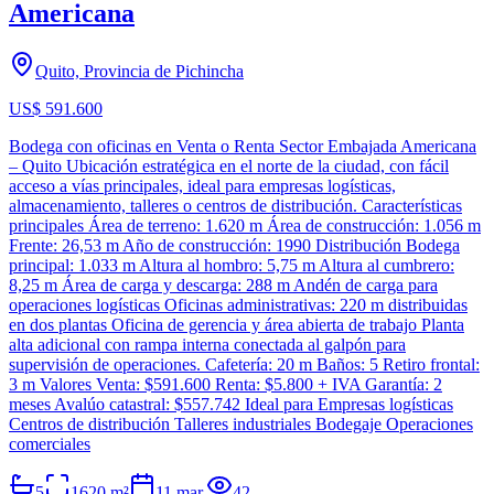
Americana
Quito, Provincia de Pichincha
US$ 591.600
Bodega con oficinas en Venta o Renta Sector Embajada Americana
– Quito Ubicación estratégica en el norte de la ciudad, con fácil
acceso a vías principales, ideal para empresas logísticas,
almacenamiento, talleres o centros de distribución. Características
principales Área de terreno: 1.620 m Área de construcción: 1.056 m
Frente: 26,53 m Año de construcción: 1990 Distribución Bodega
principal: 1.033 m Altura al hombro: 5,75 m Altura al cumbrero:
8,25 m Área de carga y descarga: 288 m Andén de carga para
operaciones logísticas Oficinas administrativas: 220 m distribuidas
en dos plantas Oficina de gerencia y área abierta de trabajo Planta
alta adicional con rampa interna conectada al galpón para
supervisión de operaciones. Cafetería: 20 m Baños: 5 Retiro frontal:
3 m Valores Venta: $591.600 Renta: $5.800 + IVA Garantía: 2
meses Avalúo catastral: $557.742 Ideal para Empresas logísticas
Centros de distribución Talleres industriales Bodegaje Operaciones
comerciales
5
1620
m²
11 mar.
42