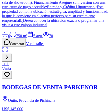
sala de showroom). Financiamiento Asegure su inversión con una
estructura de pago accesible:Entrada y Crédito Hipotecario.¡Esta
propiedad combina ubicación estratégica, amplitud y funcionalidad,
lo que la convierte en el activo perfecto para su crecimiento
empresarial!¿Desea conocer la ubicación exacta o programar una
visita a este galpón industrial
6
750
m²
5 ago.
70
Ver detalles
Contactar
1
/
11
Venta
BODEGAS DE VENTA PARKENOR
Quito, Provincia de Pichincha
US$ 145.000