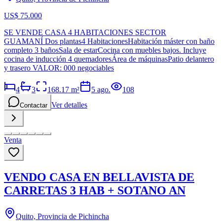
US$ 75.000
SE VENDE CASA 4 HABITACIONES SECTOR
GUAMANÍ Dos plantas4 HabitacionesHabitación máster con baño
completo 3 bañosSala de estarCocina con muebles bajos. Incluye
cocina de inducción 4 quemadoresÁrea de máquinasPatio delantero
y trasero VALOR: 000 negociables
4
3
168.17
m²
5 ago.
108
Ver detalles
Contactar
Venta
VENDO CASA EN BELLAVISTA DE
CARRETAS 3 HAB + SOTANO AN
Quito, Provincia de Pichincha