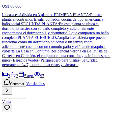
US$ 88.000
La casa está divida en 3 plantas. PRIMERA PLANTA:En esta
planta encontramos la sala, comedor, cocina de tipo americana y
baño social.SEGUNDA PLANTA:En esta planta se ubica el
dormitorio master con su baño completo y adicionalmente
encontramos el dormitorio 1 y dormitorio 2 que comparten un baño
completo.PLANTA SUBSUELO:Amplia área abierta que puede
funcionar como un dormitorio adiconal o un family room,
adiconalmente cuenta con un cómodo patio y el área de máquinas
cubierta.La Casa en Conjunto Residencial Verona en Bellavista de
Carretas en Carcelén, el conjunto cuenta con:- Juegos Infantiles para
niños- Espacios verdes- Parqueadero para visitas- Seguridad
permanente 24/7, control de accesos y cámaras.
3
2
5 ago.
97
Ver detalles
Contactar
Venta