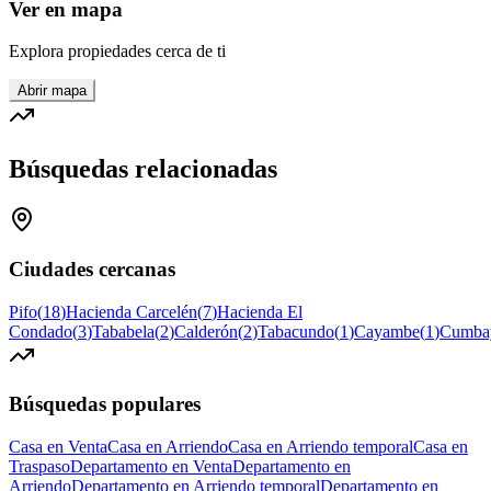
Ver en mapa
Explora propiedades cerca de ti
Abrir mapa
Búsquedas relacionadas
Ciudades cercanas
Pifo
(
18
)
Hacienda Carcelén
(
7
)
Hacienda El
Condado
(
3
)
Tababela
(
2
)
Calderón
(
2
)
Tabacundo
(
1
)
Cayambe
(
1
)
Cumba
Búsquedas populares
Casa en Venta
Casa en Arriendo
Casa en Arriendo temporal
Casa en
Traspaso
Departamento en Venta
Departamento en
Arriendo
Departamento en Arriendo temporal
Departamento en