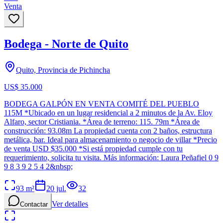
Venta
Bodega - Norte de Quito
Quito, Provincia de Pichincha
US$ 35.000
BODEGA GALPÓN EN VENTA COMITÉ DEL PUEBLO
115M *Ubicado en un lugar residencial a 2 minutos de la Av. Eloy
Alfaro, sector Cristiania. *Área de terreno: 115. 79m *Área de
construcción: 93.08m La propiedad cuenta con 2 baños, estructura
metálica, bar. Ideal para almacenamiento o negocio de villar *Precio
de venta USD $35.000 *Si está propiedad cumple con tu
requerimiento, solicita tu visita. Más información: Laura Peñafiel 0 9
9 8 3 9 2 5 4 2&nbsp;
93
m²
20 jul.
32
Ver detalles
Contactar