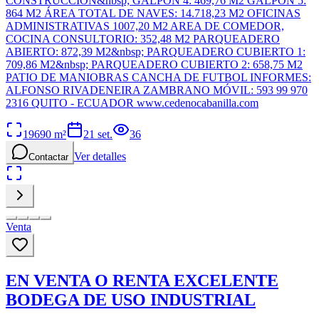
CONSTRUCCION&nbsp; GALPON 4: 469,76 M2 GALPON 5:
864 M2 ÁREA TOTAL DE NAVES: 14.718,23 M2 OFICINAS
ADMINISTRATIVAS 1007,20 M2 AREA DE COMEDOR,
COCINA CONSULTORIO: 352,48 M2 PARQUEADERO
ABIERTO: 872,39 M2&nbsp; PARQUEADERO CUBIERTO 1:
709,86 M2&nbsp; PARQUEADERO CUBIERTO 2: 658,75 M2
PATIO DE MANIOBRAS CANCHA DE FUTBOL INFORMES:
ALFONSO RIVADENEIRA ZAMBRANO MÓVIL: 593 99 970
2316 QUITO - ECUADOR www.cedenocabanilla.com
19690
m²
21 set.
36
Ver detalles
Contactar
Venta
EN VENTA O RENTA EXCELENTE
BODEGA DE USO INDUSTRIAL