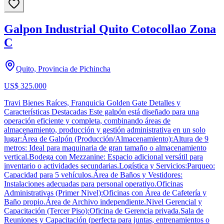
Galpon Industrial Quito Cotocollao Zona
C
Quito, Provincia de Pichincha
US$ 325.000
Travi Bienes Raíces, Franquicia Golden Gate Detalles y
Características Destacadas Este galpón está diseñado para una
operación eficiente y completa, combinando áreas de
almacenamiento, producción y gestión administrativa en un solo
lugar:Área de Galpón (Producción/Almacenamiento):Altura de 9
metros: Ideal para maquinaria de gran tamaño o almacenamiento
vertical.Bodega con Mezzanine: Espacio adicional versátil para
inventario o actividades secundarias.Logística y Servicios:Parqueo:
Capacidad para 5 vehículos.Área de Baños y Vestidores:
Instalaciones adecuadas para personal operativo.Oficinas
Administrativas (Primer Nivel):Oficinas con Área de Cafetería y
Baño propio.Área de Archivo independiente.Nivel Gerencial y
Capacitación (Tercer Piso):Oficina de Gerencia privada.Sala de
Reuniones y Capacitación (perfecta para juntas, entrenamientos o