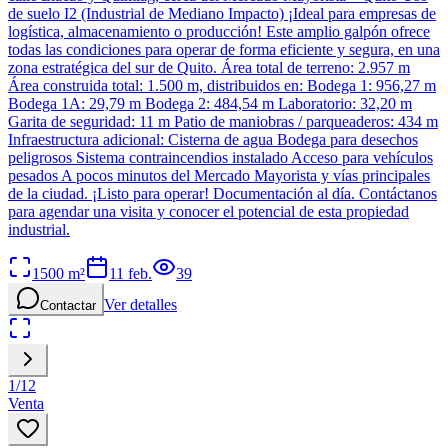
de suelo I2 (Industrial de Mediano Impacto) ¡Ideal para empresas de
logística, almacenamiento o producción! Este amplio galpón ofrece
todas las condiciones para operar de forma eficiente y segura, en una
zona estratégica del sur de Quito. Área total de terreno: 2.957 m
Área construida total: 1.500 m, distribuidos en: Bodega 1: 956,27 m
Bodega 1A: 29,79 m Bodega 2: 484,54 m Laboratorio: 32,20 m
Garita de seguridad: 11 m Patio de maniobras / parqueaderos: 434 m
Infraestructura adicional: Cisterna de agua Bodega para desechos
peligrosos Sistema contraincendios instalado Acceso para vehículos
pesados A pocos minutos del Mercado Mayorista y vías principales
de la ciudad. ¡Listo para operar! Documentación al día. Contáctanos
para agendar una visita y conocer el potencial de esta propiedad
industrial.
1500
m²
11 feb.
39
Ver detalles
Contactar
1
/
12
Venta