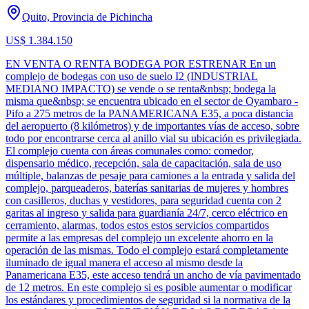
Quito, Provincia de Pichincha
US$ 1.384.150
EN VENTA O RENTA BODEGA POR ESTRENAR En un
complejo de bodegas con uso de suelo I2 (INDUSTRIAL
MEDIANO IMPACTO) se vende o se renta&nbsp; bodega la
misma que&nbsp; se encuentra ubicado en el sector de Oyambaro -
Pifo a 275 metros de la PANAMERICANA E35, a poca distancia
del aeropuerto (8 kilómetros) y de importantes vías de acceso, sobre
todo por encontrarse cerca al anillo vial su ubicación es privilegiada.
El complejo cuenta con áreas comunales como: comedor,
dispensario médico, recepción, sala de capacitación, sala de uso
múltiple, balanzas de pesaje para camiones a la entrada y salida del
complejo, parqueaderos, baterías sanitarias de mujeres y hombres
con casilleros, duchas y vestidores, para seguridad cuenta con 2
garitas al ingreso y salida para guardianía 24/7, cerco eléctrico en
cerramiento, alarmas, todos estos estos servicios compartidos
permite a las empresas del complejo un excelente ahorro en la
operación de las mismas. Todo el complejo estará completamente
iluminado de igual manera el acceso al mismo desde la
Panamericana E35, este acceso tendrá un ancho de vía pavimentado
de 12 metros. En este complejo si es posible aumentar o modificar
los estándares y procedimientos de seguridad si la normativa de la