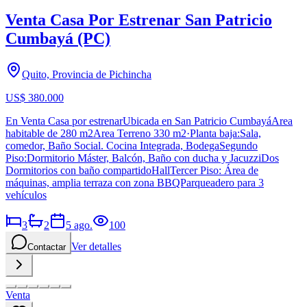
Venta Casa Por Estrenar San Patricio
Cumbayá (PC)
Quito, Provincia de Pichincha
US$ 380.000
En Venta Casa por estrenarUbicada en San Patricio CumbayáArea
habitable de 280 m2Area Terreno 330 m2·Planta baja:Sala,
comedor, Baño Social. Cocina Integrada, BodegaSegundo
Piso:Dormitorio Máster, Balcón, Baño con ducha y JacuzziDos
Dormitorios con baño compartidoHallTercer Piso: Área de
máquinas, amplia terraza con zona BBQParqueadero para 3
vehículos
3
2
5 ago.
100
Ver detalles
Contactar
Venta