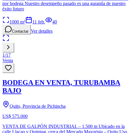
por bodega Nuestro desempeño pasado es una garantía de nuestro
éxito futuro
1000
m²
11 feb.
40
Ver detalles
Contactar
1
/
17
Venta
BODEGA EN VENTA, TURUBAMBA
BAJO
Quito, Provincia de Pichincha
US$ 575.000
VENTA DE GALPÓN INDUSTRIAL – 1.500 m Ubicado en la
calle Llacao y Quimiag, cerca del Mercado Mayorista – Quito Uso