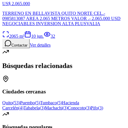
US$ 2.065.000
TERRENO EN BELLAVISTA QUITO NORTE CEL.-
0985813087 AREA 2.065 METROS VALOR .- 2.065.000 USD
NEGOCIABLES INVERSION ALTA PLUSVALIA
2065
m²
10 jun.
32
Ver detalles
Contactar
Búsquedas relacionadas
Ciudades cercanas
Quito
(
53
)
Puembo
(
5
)
Tumbaco
(
5
)
Hacienda
Carcelén
(
4
)
Tababela
(
3
)
Machachi
(
3
)
Conocoto
(
3
)
Pifo
(
3
)
Búsquedas populares