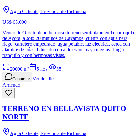
Agua Caliente, Provincia de Pichincha
US$ 65.000
Vendo de Oportunidad hermoso terreno semi-plano en la parroquia
de Ayora, a solo 20 minutos de Cayambe, cuenta con agua para
riego, carretero empedrado, agua potable, luz eléctrica, cerca con
alambre de púas. Ubicado cerca de escuelas y colegios. Lugar
tranquilo y con hermosas vistas.
20000
m²
5 nov.
35
Ver detalles
Contactar
Arriendo
TERRENO EN BELLAVISTA QUITO
NORTE
Agua Caliente, Provincia de Pichincha