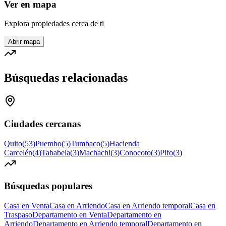
Ver en mapa
Explora propiedades cerca de ti
Abrir mapa
Búsquedas relacionadas
Ciudades cercanas
Quito
(
53
)
Puembo
(
5
)
Tumbaco
(
5
)
Hacienda
Carcelén
(
4
)
Tababela
(
3
)
Machachi
(
3
)
Conocoto
(
3
)
Pifo
(
3
)
Búsquedas populares
Casa en Venta
Casa en Arriendo
Casa en Arriendo temporal
Casa en
Traspaso
Departamento en Venta
Departamento en
Arriendo
Departamento en Arriendo temporal
Departamento en