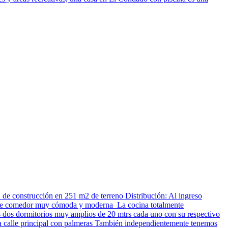
de construcción en 251 m2 de terreno Distribución: Al ingreso
ea de comedor muy cómoda y moderna La cocina totalmente
os dos dormitorios muy amplios de 20 mtrs cada uno con su respectivo
a la calle principal con palmeras También independientemente tenemos