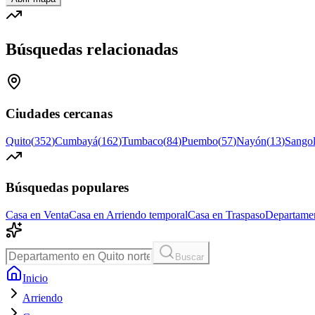
Búsquedas relacionadas
Ciudades cercanas
Quito
(
352
)
Cumbayá
(
162
)
Tumbaco
(
84
)
Puembo
(
57
)
Nayón
(
13
)
Sangol
Búsquedas populares
Casa en Venta
Casa en Arriendo temporal
Casa en Traspaso
Departamen
Buscar
Inicio
Arriendo