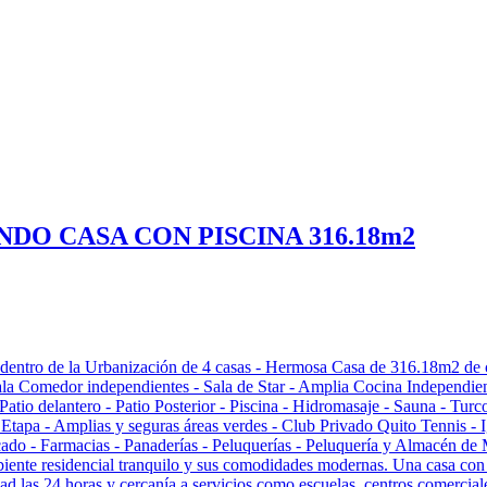
O CASA CON PISCINA 316.18m2
 dentro de la Urbanización de 4 casas - Hermosa Casa de 316.18m2 de 
Sala Comedor independientes - Sala de Star - Amplia Cocina Independie
 Patio delantero - Patio Posterior - Piscina - Hidromasaje - Sauna - Tu
tapa - Amplias y seguras áreas verdes - Club Privado Quito Tennis - Ig
o - Farmacias - Panaderías - Peluquerías - Peluquería y Almacén de M
nte residencial tranquilo y sus comodidades modernas. Una casa con pis
ad las 24 horas y cercanía a servicios como escuelas, centros comercial