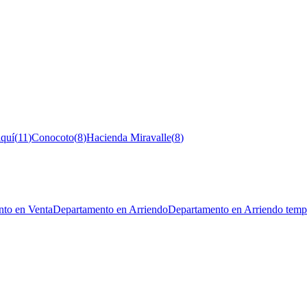
quí
(
11
)
Conocoto
(
8
)
Hacienda Miravalle
(
8
)
to en Venta
Departamento en Arriendo
Departamento en Arriendo temp