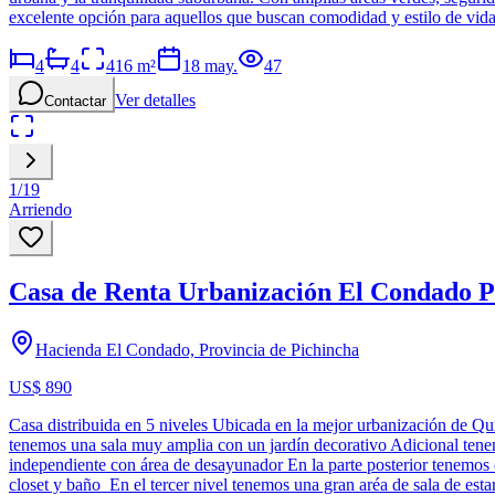
excelente opción para aquellos que buscan comodidad y estilo de vida
4
4
416
m²
18 may.
47
Ver detalles
Contactar
1
/
19
Arriendo
Casa de Renta Urbanización El Condado 
Hacienda El Condado, Provincia de Pichincha
US$ 890
Casa distribuida en 5 niveles Ubicada en la mejor urbanización de Q
tenemos una sala muy amplia con un jardín decorativo Adicional ten
independiente con área de desayunador En la parte posterior tenemos 
closet y baño En el tercer nivel tenemos una gran aréa de sala de est