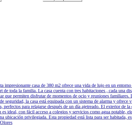
ta impresionante casa de 380 m2 ofrece una vida de lujo en un entorno
ort de toda la familia. La casa cuenta con tres habitaciones , cada una
tar que permiten disfrutar de momentos de ocio y reuniones familiares. 
 de seguridad, la casa está equipada con un sistema de alarma y ofrece 
, perfectos para relajarse después de un día ajetreado. El exterior de l
 es ideal, con fácil acceso a colegios y servicios como agua potable, ele
a ubicación privilegiada. Esta propiedad está lista para ser habitada, 
 Olores