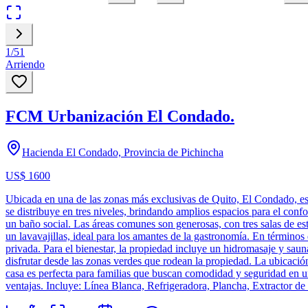
1
/
51
Arriendo
FCM Urbanización El Condado.
Hacienda El Condado, Provincia de Pichincha
US$ 1600
Ubicada en una de las zonas más exclusivas de Quito, El Condado, es
se distribuye en tres niveles, brindando amplios espacios para el conf
un baño social. Las áreas comunes son generosas, con tres salas de es
un lavavajillas, ideal para los amantes de la gastronomía. En términos
privada. Para el bienestar, la propiedad incluye un hidromasaje y sauna
disfrutar desde las zonas verdes que rodean la propiedad. La ubicación
casa es perfecta para familias que buscan comodidad y seguridad en un
ventajas. Incluye: Línea Blanca, Refrigeradora, Plancha, Extractor de