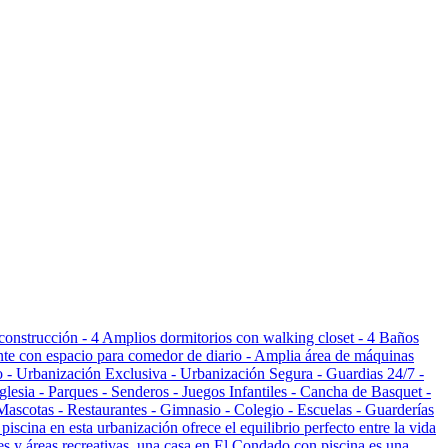
construcción - 4 Amplios dormitorios con walking closet - 4 Baños
nte con espacio para comedor de diario - Amplia área de máquinas
rco - Urbanización Exclusiva - Urbanización Segura - Guardias 24/7 -
lesia - Parques - Senderos - Juegos Infantiles - Cancha de Basquet -
ascotas - Restaurantes - Gimnasio - Colegio - Escuelas - Guarderías
cina en esta urbanización ofrece el equilibrio perfecto entre la vida
es y áreas recreativas, una casa en El Condado con piscina es una