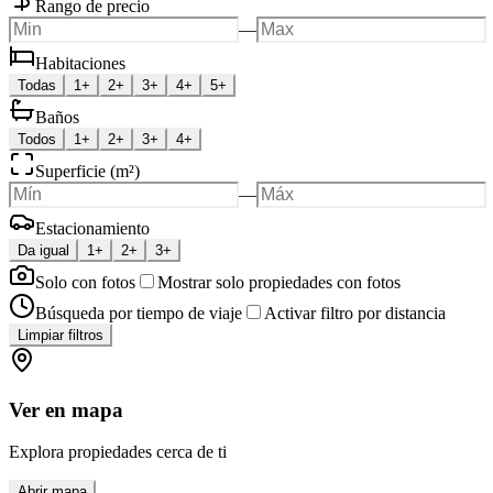
Rango de precio
—
Habitaciones
Todas
1+
2+
3+
4+
5+
Baños
Todos
1+
2+
3+
4+
Superficie (m²)
—
Estacionamiento
Da igual
1+
2+
3+
Solo con fotos
Mostrar solo propiedades con fotos
Búsqueda por tiempo de viaje
Activar filtro por distancia
Limpiar filtros
Ver en mapa
Explora propiedades cerca de ti
Abrir mapa