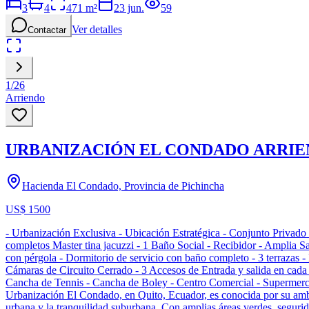
3
4
471
m²
23 jun.
59
Ver detalles
Contactar
1
/
26
Arriendo
URBANIZACIÓN EL CONDADO ARRIEND
Hacienda El Condado, Provincia de Pichincha
US$ 1500
- Urbanización Exclusiva - Ubicación Estratégica - Conjunto Privado
completos Master tina jacuzzi - 1 Baño Social - Recibidor - Amplia 
con pérgola - Dormitorio de servicio con baño completo - 3 terrazas -
Cámaras de Circuito Cerrado - 3 Accesos de Entrada y salida en cada E
Cancha de Tennis - Cancha de Boley - Centro Comercial - Supermercad
Urbanización El Condado, en Quito, Ecuador, es conocida por su ambie
urbana y la tranquilidad suburbana. Con amplias áreas verdes, segurid