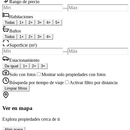
Rango de precio
—
Habitaciones
Todas
1+
2+
3+
4+
5+
Baños
Todos
1+
2+
3+
4+
Superficie (m²)
—
Estacionamiento
Da igual
1+
2+
3+
Solo con fotos
Mostrar solo propiedades con fotos
Búsqueda por tiempo de viaje
Activar filtro por distancia
Limpiar filtros
Ver en mapa
Explora propiedades cerca de ti
Abrir mapa