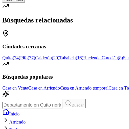
Búsquedas relacionadas
Ciudades cercanas
Quito
(
74
)
Pifo
(
37
)
Calderón
(
20
)
Tababela
(
16
)
Hacienda Carcelén
(
8
)
Sa
Búsquedas populares
Casa en Venta
Casa en Arriendo
Casa en Arriendo temporal
Casa en Tr
Buscar
Inicio
Arriendo