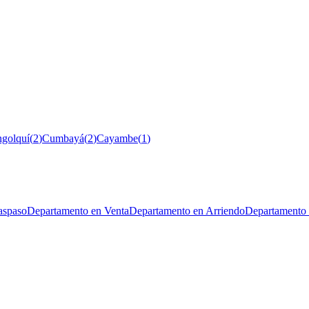
ngolquí
(
2
)
Cumbayá
(
2
)
Cayambe
(
1
)
aspaso
Departamento en Venta
Departamento en Arriendo
Departamento 