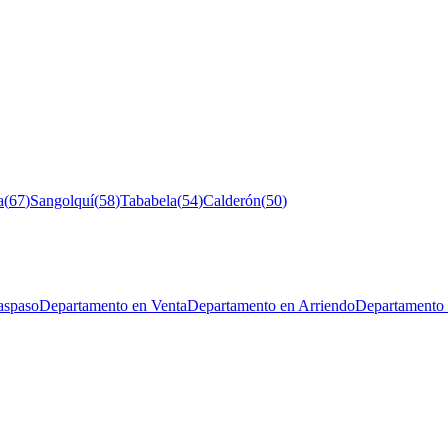
a
(
67
)
Sangolquí
(
58
)
Tababela
(
54
)
Calderón
(
50
)
aspaso
Departamento en Venta
Departamento en Arriendo
Departamento 