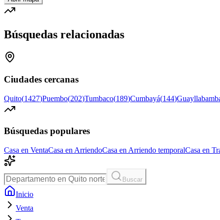
Búsquedas relacionadas
Ciudades cercanas
Quito
(
1427
)
Puembo
(
202
)
Tumbaco
(
189
)
Cumbayá
(
144
)
Guayllabamb
Búsquedas populares
Casa en Venta
Casa en Arriendo
Casa en Arriendo temporal
Casa en Tr
Buscar
Inicio
Venta