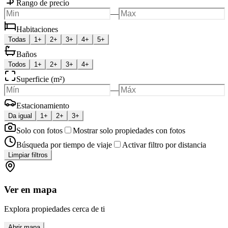
Rango de precio
—
Habitaciones
Todas
1+
2+
3+
4+
5+
Baños
Todos
1+
2+
3+
4+
Superficie (m²)
—
Estacionamiento
Da igual
1+
2+
3+
Solo con fotos
Mostrar solo propiedades con fotos
Búsqueda por tiempo de viaje
Activar filtro por distancia
Limpiar filtros
Ver en mapa
Explora propiedades cerca de ti
Abrir mapa