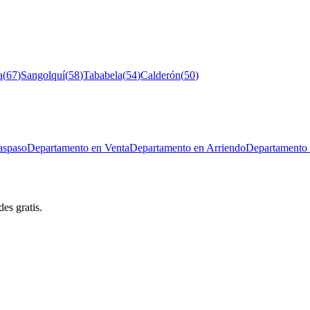
a
(
67
)
Sangolquí
(
58
)
Tababela
(
54
)
Calderón
(
50
)
aspaso
Departamento en Venta
Departamento en Arriendo
Departamento 
es gratis.