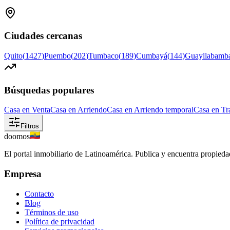
Ciudades cercanas
Quito
(
1427
)
Puembo
(
202
)
Tumbaco
(
189
)
Cumbayá
(
144
)
Guayllabamb
Búsquedas populares
Casa en Venta
Casa en Arriendo
Casa en Arriendo temporal
Casa en Tr
Filtros
doomos
El portal inmobiliario de Latinoamérica. Publica y encuentra propiedad
Empresa
Contacto
Blog
Términos de uso
Política de privacidad