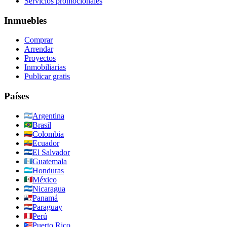
Servicios promocionales
Inmuebles
Comprar
Arrendar
Proyectos
Inmobiliarias
Publicar gratis
Países
Argentina
Brasil
Colombia
Ecuador
El Salvador
Guatemala
Honduras
México
Nicaragua
Panamá
Paraguay
Perú
Puerto Rico