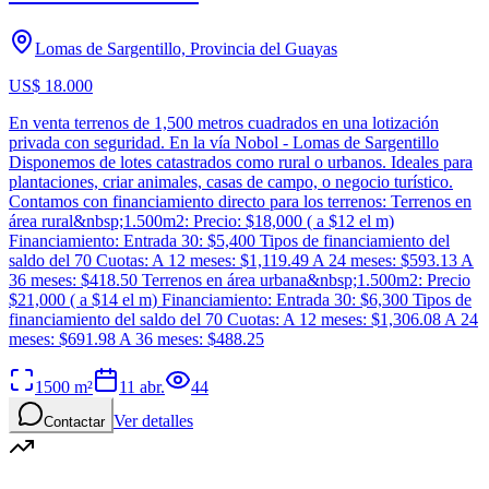
Lomas de Sargentillo, Provincia del Guayas
US$ 18.000
En venta terrenos de 1,500 metros cuadrados en una lotización
privada con seguridad. En la vía Nobol - Lomas de Sargentillo
Disponemos de lotes catastrados como rural o urbanos. Ideales para
plantaciones, criar animales, casas de campo, o negocio turístico.
Contamos con financiamiento directo para los terrenos: Terrenos en
área rural&nbsp;1.500m2: Precio: $18,000 ( a $12 el m)
Financiamiento: Entrada 30: $5,400 Tipos de financiamiento del
saldo del 70 Cuotas: A 12 meses: $1,119.49 A 24 meses: $593.13 A
36 meses: $418.50 Terrenos en área urbana&nbsp;1.500m2: Precio
$21,000 ( a $14 el m) Financiamiento: Entrada 30: $6,300 Tipos de
financiamiento del saldo del 70 Cuotas: A 12 meses: $1,306.08 A 24
meses: $691.98 A 36 meses: $488.25
1500
m²
11 abr.
44
Ver detalles
Contactar