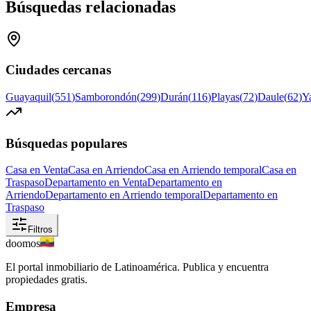
Búsquedas relacionadas
Ciudades cercanas
Guayaquil
(
551
)
Samborondón
(
299
)
Durán
(
116
)
Playas
(
72
)
Daule
(
62
)
Y
Búsquedas populares
Casa en Venta
Casa en Arriendo
Casa en Arriendo temporal
Casa en
Traspaso
Departamento en Venta
Departamento en
Arriendo
Departamento en Arriendo temporal
Departamento en
Traspaso
Filtros
doomos
El portal inmobiliario de Latinoamérica. Publica y encuentra
propiedades gratis.
Empresa