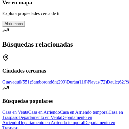
Ver en mapa
Explora propiedades cerca de ti
Abrir mapa
Búsquedas relacionadas
Ciudades cercanas
Guayaquil
(
551
)
Samborondón
(
299
)
Durán
(
116
)
Playas
(
72
)
Daule
(
62
)
Y
Búsquedas populares
Casa en Venta
Casa en Arriendo
Casa en Arriendo temporal
Casa en
Traspaso
Departamento en Venta
Departamento en
Arriendo
Departamento en Arriendo temporal
Departamento en
Traspaso