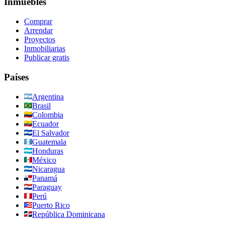
Inmuebles
Comprar
Arrendar
Proyectos
Inmobiliarias
Publicar gratis
Países
Argentina
Brasil
Colombia
Ecuador
El Salvador
Guatemala
Honduras
México
Nicaragua
Panamá
Paraguay
Perú
Puerto Rico
República Dominicana