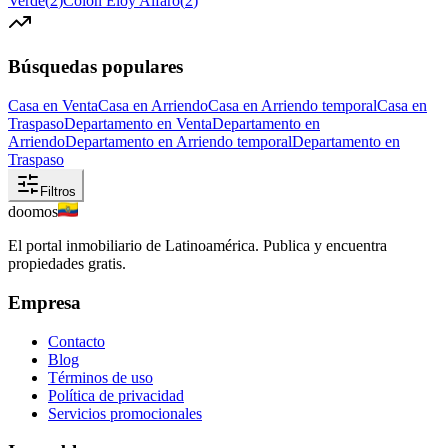
Verde
(
2
)
Colón Eloy Alfaro
(
2
)
Búsquedas populares
Casa en Venta
Casa en Arriendo
Casa en Arriendo temporal
Casa en
Traspaso
Departamento en Venta
Departamento en
Arriendo
Departamento en Arriendo temporal
Departamento en
Traspaso
Filtros
doomos
El portal inmobiliario de Latinoamérica. Publica y encuentra
propiedades gratis.
Empresa
Contacto
Blog
Términos de uso
Política de privacidad
Servicios promocionales