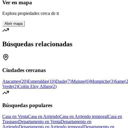
Ver en mapa
Explora propiedades cerca de ti
Abrir mapa
Búsquedas relacionadas
Ciudades cercanas
Atacames
(
20
)
Esmeraldas
(
10
)
Daule
(
7
)
Muisne
(
6
)
Mompiche
(
3
)
Same
(
Verde
(
2
)
Colón Eloy Alfaro
(
2
)
Búsquedas populares
Casa en Venta
Casa en Arriendo
Casa en Arriendo temporal
Casa en
Traspaso
Departamento en Venta
Departamento en
Arriendo
Departamento en Arriendo temporal
Departamento en