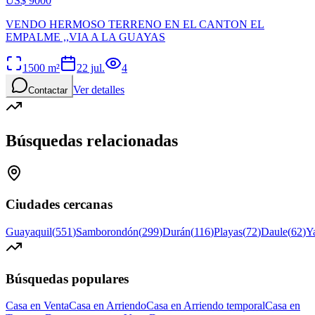
US$ 9000
VENDO HERMOSO TERRENO EN EL CANTON EL
EMPALME ,,VIA A LA GUAYAS
1500
m²
22 jul.
4
Ver detalles
Contactar
Búsquedas relacionadas
Ciudades cercanas
Guayaquil
(
551
)
Samborondón
(
299
)
Durán
(
116
)
Playas
(
72
)
Daule
(
62
)
Y
Búsquedas populares
Casa en Venta
Casa en Arriendo
Casa en Arriendo temporal
Casa en