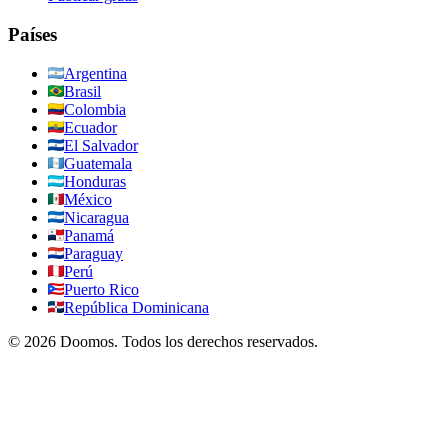
Países
Argentina
Brasil
Colombia
Ecuador
El Salvador
Guatemala
Honduras
México
Nicaragua
Panamá
Paraguay
Perú
Puerto Rico
República Dominicana
©
2026
Doomos.
Todos los derechos reservados
.