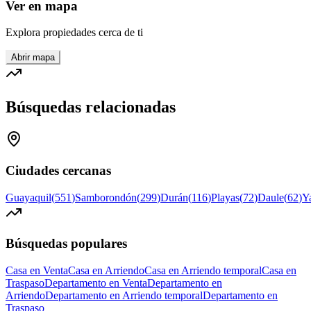
Ver en mapa
Explora propiedades cerca de ti
Abrir mapa
Búsquedas relacionadas
Ciudades cercanas
Guayaquil
(
551
)
Samborondón
(
299
)
Durán
(
116
)
Playas
(
72
)
Daule
(
62
)
Y
Búsquedas populares
Casa en Venta
Casa en Arriendo
Casa en Arriendo temporal
Casa en
Traspaso
Departamento en Venta
Departamento en
Arriendo
Departamento en Arriendo temporal
Departamento en
Traspaso