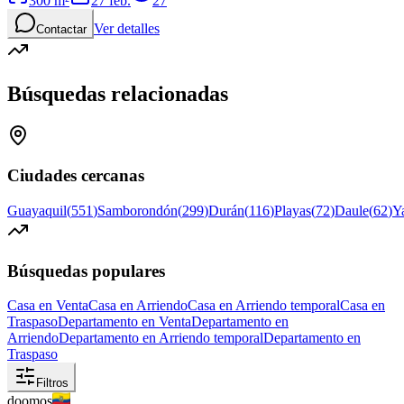
300
m²
27 feb.
27
Ver detalles
Contactar
Búsquedas relacionadas
Ciudades cercanas
Guayaquil
(
551
)
Samborondón
(
299
)
Durán
(
116
)
Playas
(
72
)
Daule
(
62
)
Y
Búsquedas populares
Casa en Venta
Casa en Arriendo
Casa en Arriendo temporal
Casa en
Traspaso
Departamento en Venta
Departamento en
Arriendo
Departamento en Arriendo temporal
Departamento en
Traspaso
Filtros
doomos