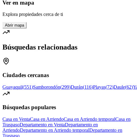
Ver en mapa
Explora propiedades cerca de ti
Abrir mapa
Búsquedas relacionadas
Ciudades cercanas
Guayaquil
(
551
)
Samborondón
(
299
)
Durán
(
116
)
Playas
(
72
)
Daule
(
62
)
Y
Búsquedas populares
Casa en Venta
Casa en Arriendo
Casa en Arriendo temporal
Casa en
Traspaso
Departamento en Venta
Departamento en
Arriendo
Departamento en Arriendo temporal
Departamento en
Traspaso