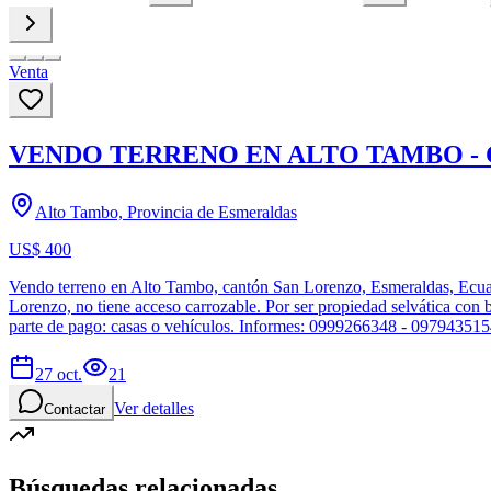
Venta
VENDO TERRENO EN ALTO TAMBO -
Alto Tambo, Provincia de Esmeraldas
US$ 400
Vendo terreno en Alto Tambo, cantón San Lorenzo, Esmeraldas, Ecuador
Lorenzo, no tiene acceso carrozable. Por ser propiedad selvática con b
parte de pago: casas o vehículos. Informes: 0999266348 - 09794351
27 oct.
21
Ver detalles
Contactar
Búsquedas relacionadas