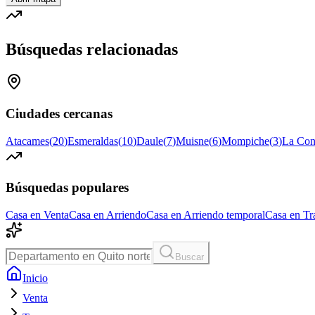
Búsquedas relacionadas
Ciudades cercanas
Atacames
(
20
)
Esmeraldas
(
10
)
Daule
(
7
)
Muisne
(
6
)
Mompiche
(
3
)
La Con
Búsquedas populares
Casa en Venta
Casa en Arriendo
Casa en Arriendo temporal
Casa en Tr
Buscar
Inicio
Venta