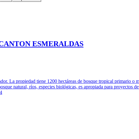
 CANTON ESMERALDAS
. La propiedad tiene 1200 hectáreas de bosque tropical primario o mon
osque natural, ríos, especies biológicas, es apropiada para proyectos d
54