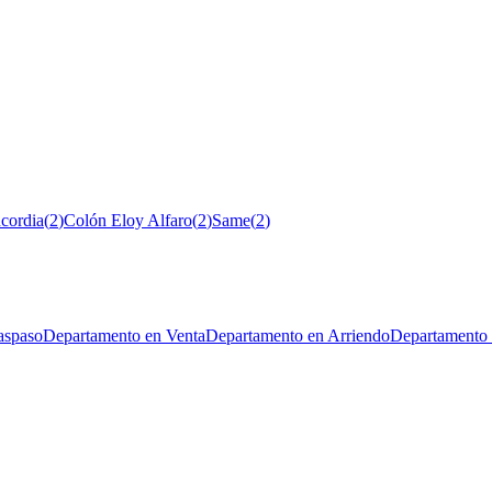
cordia
(
2
)
Colón Eloy Alfaro
(
2
)
Same
(
2
)
aspaso
Departamento en Venta
Departamento en Arriendo
Departamento 