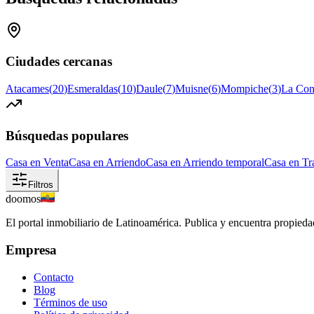
Ciudades cercanas
Atacames
(
20
)
Esmeraldas
(
10
)
Daule
(
7
)
Muisne
(
6
)
Mompiche
(
3
)
La Con
Búsquedas populares
Casa en Venta
Casa en Arriendo
Casa en Arriendo temporal
Casa en Tr
Filtros
doomos
El portal inmobiliario de Latinoamérica. Publica y encuentra propiedad
Empresa
Contacto
Blog
Términos de uso