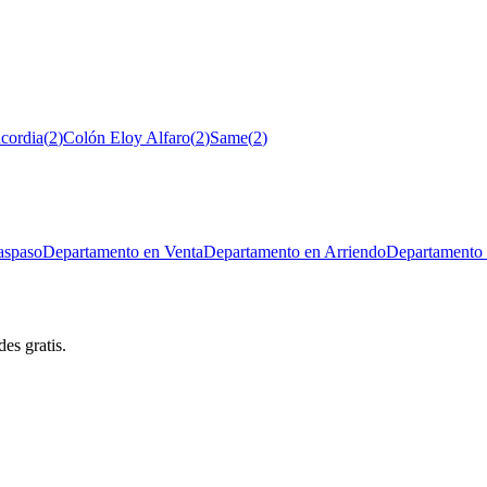
cordia
(
2
)
Colón Eloy Alfaro
(
2
)
Same
(
2
)
aspaso
Departamento en Venta
Departamento en Arriendo
Departamento 
es gratis.