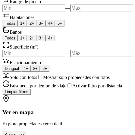
Rango de precio
—
Habitaciones
Todas
1+
2+
3+
4+
5+
Baños
Todos
1+
2+
3+
4+
Superficie (m²)
—
Estacionamiento
Da igual
1+
2+
3+
Solo con fotos
Mostrar solo propiedades con fotos
Búsqueda por tiempo de viaje
Activar filtro por distancia
Limpiar filtros
Ver en mapa
Explora propiedades cerca de ti
Abrir mapa