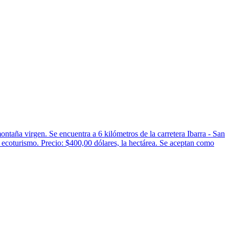
taña virgen. Se encuentra a 6 kilómetros de la carretera Ibarra - San
e ecoturismo. Precio: $400,00 dólares, la hectárea. Se aceptan como