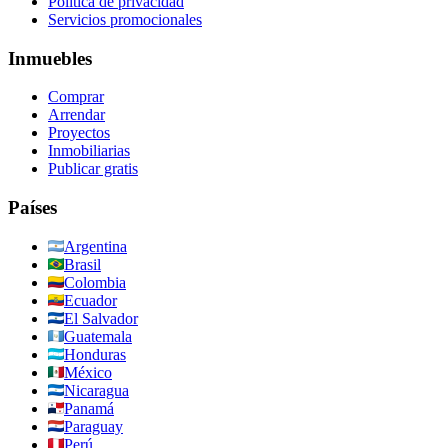
Política de privacidad
Servicios promocionales
Inmuebles
Comprar
Arrendar
Proyectos
Inmobiliarias
Publicar gratis
Países
Argentina
Brasil
Colombia
Ecuador
El Salvador
Guatemala
Honduras
México
Nicaragua
Panamá
Paraguay
Perú