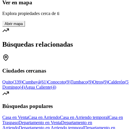
Ver en mapa
Explora propiedades cerca de ti
Abrir mapa
Búsquedas relacionadas
Ciudades cercanas
Quito
(
339
)
Cumbayá
(
61
)
Conocoto
(
9
)
Tumbaco
(
9
)
Otros
(
9
)
Calderón
(
5
Domingo
(
4
)
Agua Caliente
(
4
)
Búsquedas populares
Casa en Venta
Casa en Arriendo
Casa en Arriendo temporal
Casa en
Traspaso
Departamento en Venta
Departamento en
Arriendo
Departamento en Arriendo temporal
Departamento en