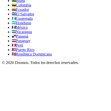
Brasil
Colombia
Ecuador
El Salvador
Guatemala
Honduras
México
Nicaragua
Panamá
Paraguay
Perú
Puerto Rico
República Dominicana
©
2026
Doomos.
Todos los derechos reservados
.