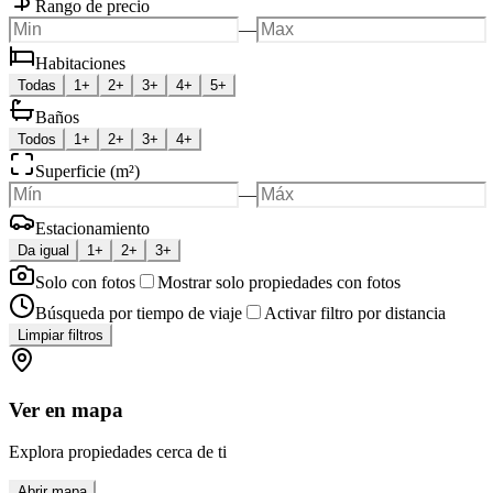
Rango de precio
—
Habitaciones
Todas
1+
2+
3+
4+
5+
Baños
Todos
1+
2+
3+
4+
Superficie (m²)
—
Estacionamiento
Da igual
1+
2+
3+
Solo con fotos
Mostrar solo propiedades con fotos
Búsqueda por tiempo de viaje
Activar filtro por distancia
Limpiar filtros
Ver en mapa
Explora propiedades cerca de ti
Abrir mapa