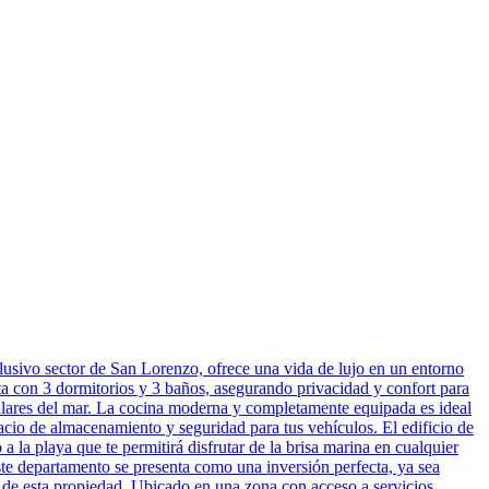
lusivo sector de San Lorenzo, ofrece una vida de lujo en un entorno
a con 3 dormitorios y 3 baños, asegurando privacidad y confort para
aculares del mar. La cocina moderna y completamente equipada es ideal
cio de almacenamiento y seguridad para tus vehículos. El edificio de
a la playa que te permitirá disfrutar de la brisa marina en cualquier
te departamento se presenta como una inversión perfecta, ya sea
 de esta propiedad. Ubicado en una zona con acceso a servicios