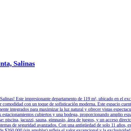
ta, Salinas
 Salinas! Este impresionante departamento de 119 m², ubicado en el exc
r comodidad con un toque de sofisticación moderna. Este espacio cuent
mente integrados para maximizar la luz natural y ofrecer vistas espect
os estacionamientos cubiertos y una bodega, proporcionando amplio espa
 piscina, jacuzzi, sauna, gimnasio, área de juegos, y un acceso directo 
istemas de seguridad avanzados. Con una antigüedad de solo 11 años, es
 $260,000 (sin amoblar) refleja el valor excepcional y la exclusividad