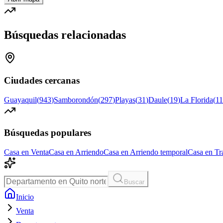
Búsquedas relacionadas
Ciudades cercanas
Guayaquil
(
943
)
Samborondón
(
297
)
Playas
(
31
)
Daule
(
19
)
La Florida
(
11
Búsquedas populares
Casa en Venta
Casa en Arriendo
Casa en Arriendo temporal
Casa en Tr
Buscar
Inicio
Venta