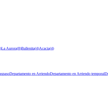
)
La Aurora
(
8
)
Ballenita
(
4
)
Acacia
(
4
)
aspaso
Departamento en Arriendo
Departamento en Arriendo temporal
De