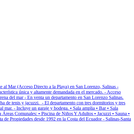
Acceso Directo a la Playa) en San Lorenzo, Salinas -
aracterística única y altamente demandada en el mercado. - Acceso
la arena del mar - En venta un departamento en San Lorenzo Salinas.
a de tenis y jacuzzi. - El departamento con tres dormitorios y tres
al mar. - Incluye un garaje y bodega. • Sala amplia • Bar • Sala
 Áreas Comunales: • Piscina de Niños Y Adultos • Jacuzzi • Sauna •
ta de Propiedades desde 1992 en la Costa del Ecuador - Salinas-Santa