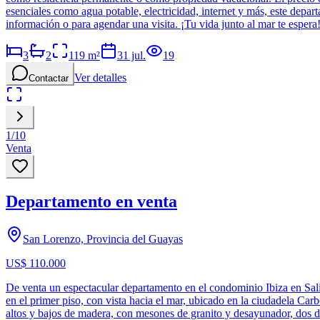
esenciales como agua potable, electricidad, internet y más, este dep
información o para agendar una visita. ¡Tu vida junto al mar te espera
3
2
119
m²
31 jul.
19
Ver detalles
Contactar
1
/
10
Venta
Departamento en venta
San Lorenzo, Provincia del Guayas
US$ 110.000
De venta un espectacular departamento en el condominio Ibiza en Sal
en el primer piso, con vista hacia el mar, ubicado en la ciudadela Car
altos y bajos de madera, con mesones de granito y desayunador, dos d