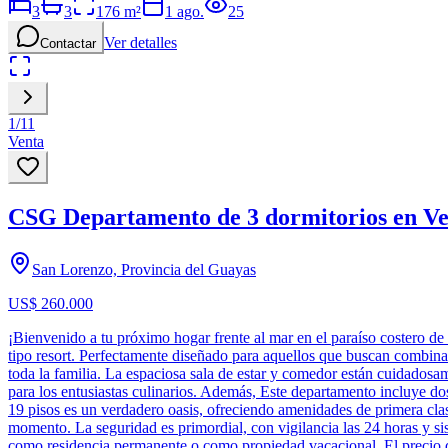
3
3
176
m²
1 ago.
25
Ver detalles
Contactar
1
/
11
Venta
CSG Departamento de 3 dormitorios en Ven
San Lorenzo, Provincia del Guayas
US$ 260.000
¡Bienvenido a tu próximo hogar frente al mar en el paraíso costero de
tipo resort. Perfectamente diseñado para aquellos que buscan combina
toda la familia. La espaciosa sala de estar y comedor están cuidadosa
para los entusiastas culinarios. Además, Este departamento incluye d
19 pisos es un verdadero oasis, ofreciendo amenidades de primera clase:
momento. La seguridad es primordial, con vigilancia las 24 horas y s
como residencia permanente o como propiedad vacacional. El precio de