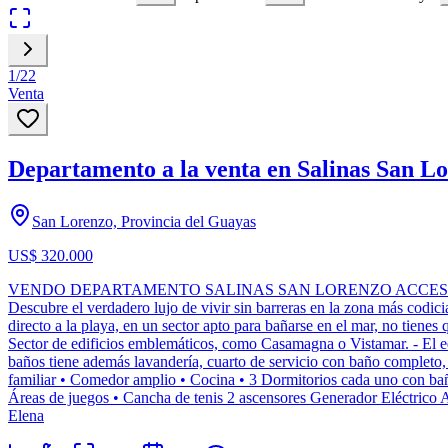
1
/
22
Venta
Departamento a la venta en Salinas San Lor
San Lorenzo, Provincia del Guayas
US$ 320.000
VENDO DEPARTAMENTO SALINAS SAN LORENZO ACCESO DIRECTO A 
Descubre el verdadero lujo de vivir sin barreras en la zona más codic
directo a la playa, en un sector apto para bañarse en el mar, no tienes
Sector de edificios emblemáticos, como Casamagna o Vistamar. - El edif
baños tiene además lavandería, cuarto de servicio con baño completo, b
familiar • Comedor amplio • Cocina • 3 Dormitorios cada uno con ba
Áreas de juegos • Cancha de tenis 2 ascensores Generador Eléctrico 
Elena