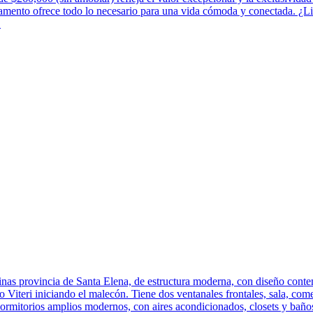
artamento ofrece todo lo necesario para una vida cómoda y conectada. ¿L
!
inas provincia de Santa Elena, de estructura moderna, con diseño con
bo Viteri iniciando el malecón. Tiene dos ventanales frontales, sala, c
ormitorios amplios modernos, con aires acondicionados, closets y baños