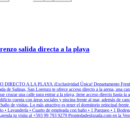
enzo salida directa a la playa
LA PLAYA ¡Exclusividad Única! Departamento Frente al Mar (
iada de Salinas, San Lorenzo te ofrece acceso directo a la arena, una c
 que cruzar una calle para entrar a la playa, tiene acceso directo hasta 
icio cuenta con áreas sociales y piscina frente al mar, además de canch
año de visitas. Lo más atractivo es tener el dormitorio principal frente 
ño • Lavandería • Cuarto de empleada con baño • 1 Parqueo • 1 Bodega
Agenda tu visita al +593 99 793 9279 Propiedadeslozada.com en la Ven