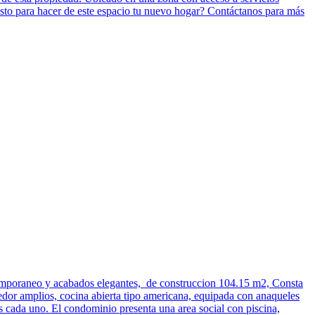
isto para hacer de este espacio tu nuevo hogar? Contáctanos para más
temporaneo y acabados elegantes, de construccion 104.15 m2, Consta
omedor amplios, cocina abierta tipo americana, equipada con anaqueles
 cada uno. El condominio presenta una area social con piscina,