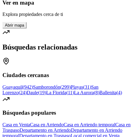
Ver en mapa
Explora propiedades cerca de ti
Abrir mapa
Búsquedas relacionadas
Ciudades cercanas
Guayaquil
(
942
)
Samborondón
(
299
)
Playas
(
31
)
San
Lorenzo
(
24
)
Daule
(
19
)
La Florida
(
11
)
La Aurora
(
8
)
Ballenita
(
4
)
Búsquedas populares
Casa en Venta
Casa en Arriendo
Casa en Arriendo temporal
Casa en
Traspaso
Departamento en Arriendo
Departamento en Arriendo
temporal
Departamento en Traspaso
Local comercial en Venta