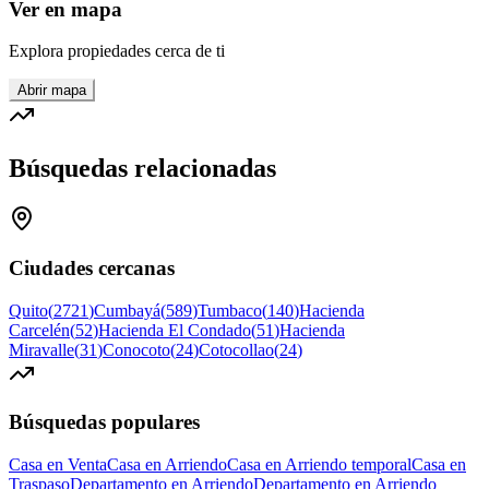
Ver en mapa
Explora propiedades cerca de ti
Abrir mapa
Búsquedas relacionadas
Ciudades cercanas
Quito
(
2721
)
Cumbayá
(
589
)
Tumbaco
(
140
)
Hacienda
Carcelén
(
52
)
Hacienda El Condado
(
51
)
Hacienda
Miravalle
(
31
)
Conocoto
(
24
)
Cotocollao
(
24
)
Búsquedas populares
Casa en Venta
Casa en Arriendo
Casa en Arriendo temporal
Casa en
Traspaso
Departamento en Arriendo
Departamento en Arriendo