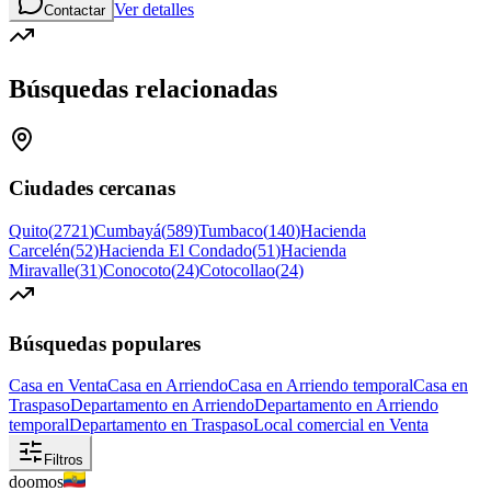
Ver detalles
Contactar
Búsquedas relacionadas
Ciudades cercanas
Quito
(
2721
)
Cumbayá
(
589
)
Tumbaco
(
140
)
Hacienda
Carcelén
(
52
)
Hacienda El Condado
(
51
)
Hacienda
Miravalle
(
31
)
Conocoto
(
24
)
Cotocollao
(
24
)
Búsquedas populares
Casa en Venta
Casa en Arriendo
Casa en Arriendo temporal
Casa en
Traspaso
Departamento en Arriendo
Departamento en Arriendo
temporal
Departamento en Traspaso
Local comercial en Venta
Filtros
doomos