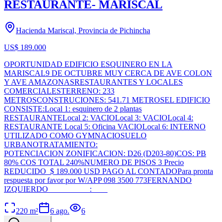
RESTAURANTE- MARISCAL
Hacienda Mariscal, Provincia de Pichincha
US$ 189.000
OPORTUNIDAD EDIFICIO ESQUINERO EN LA
MARISCAL9 DE OCTUBRE MUY CERCA DE AVE COLON
Y AVE AMAZONASRESTAURANTES Y LOCALES
COMERCIALESTERRENO: 233
METROSCONSTRUCIONES: 541.71 METROSEL EDIFICIO
CONSISTE:Local 1: esquinero de 2 plantas
RESTAURANTELocal 2: VACIOLocal 3: VACIOLocal 4:
RESTAURANTE Local 5: Oficina VACIOLocal 6: INTERNO
UTILIZADO COMO GYMNACIOSUELO
URBANOTRATAMIENTO:
POTENCIACION ZONIFICACION: D26 (D203-80)COS: PB
80% COS TOTAL 240%NUMERO DE PISOS 3 Precio
REDUCIDO $ 189.000 USD PAGO AL CONTADOPara pronta
respuesta por favor por W/APP 098 3500 773FERNANDO
IZQUIERDO :
220
m²
6 ago.
6