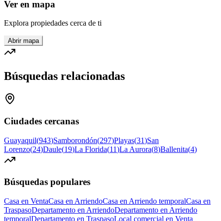
Ver en mapa
Explora propiedades cerca de ti
Abrir mapa
Búsquedas relacionadas
Ciudades cercanas
Guayaquil
(
943
)
Samborondón
(
297
)
Playas
(
31
)
San
Lorenzo
(
24
)
Daule
(
19
)
La Florida
(
11
)
La Aurora
(
8
)
Ballenita
(
4
)
Búsquedas populares
Casa en Venta
Casa en Arriendo
Casa en Arriendo temporal
Casa en
Traspaso
Departamento en Arriendo
Departamento en Arriendo
temporal
Departamento en Traspaso
Local comercial en Venta