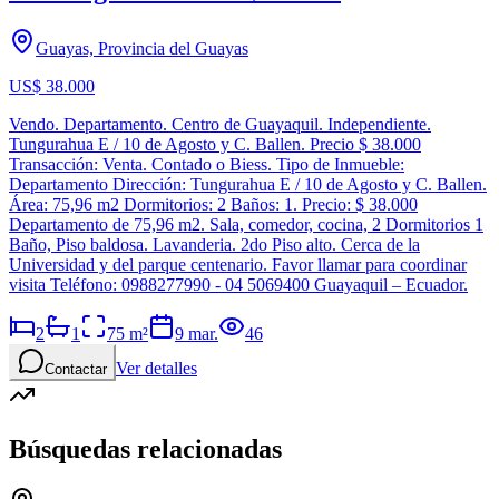
Guayas, Provincia del Guayas
US$ 38.000
Vendo. Departamento. Centro de Guayaquil. Independiente.
Tungurahua E / 10 de Agosto y C. Ballen. Precio $ 38.000
Transacción: Venta. Contado o Biess. Tipo de Inmueble:
Departamento Dirección: Tungurahua E / 10 de Agosto y C. Ballen.
Área: 75,96 m2 Dormitorios: 2 Baños: 1. Precio: $ 38.000
Departamento de 75,96 m2. Sala, comedor, cocina, 2 Dormitorios 1
Baño, Piso baldosa. Lavanderia. 2do Piso alto. Cerca de la
Universidad y del parque centenario. Favor llamar para coordinar
visita Teléfono: 0988277990 - 04 5069400 Guayaquil – Ecuador.
2
1
75
m²
9 mar.
46
Ver detalles
Contactar
Búsquedas relacionadas