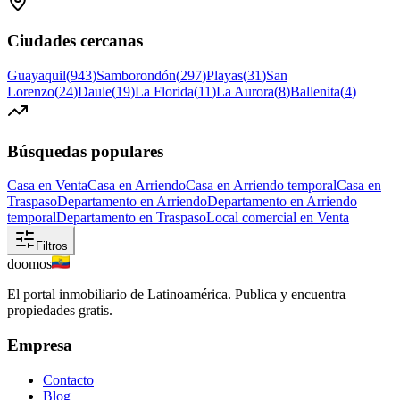
Ciudades cercanas
Guayaquil
(
943
)
Samborondón
(
297
)
Playas
(
31
)
San
Lorenzo
(
24
)
Daule
(
19
)
La Florida
(
11
)
La Aurora
(
8
)
Ballenita
(
4
)
Búsquedas populares
Casa en Venta
Casa en Arriendo
Casa en Arriendo temporal
Casa en
Traspaso
Departamento en Arriendo
Departamento en Arriendo
temporal
Departamento en Traspaso
Local comercial en Venta
Filtros
doomos
El portal inmobiliario de Latinoamérica. Publica y encuentra
propiedades gratis.
Empresa
Contacto
Blog