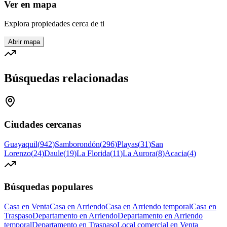
Ver en mapa
Explora propiedades cerca de ti
Abrir mapa
Búsquedas relacionadas
Ciudades cercanas
Guayaquil
(
942
)
Samborondón
(
296
)
Playas
(
31
)
San
Lorenzo
(
24
)
Daule
(
19
)
La Florida
(
11
)
La Aurora
(
8
)
Acacia
(
4
)
Búsquedas populares
Casa en Venta
Casa en Arriendo
Casa en Arriendo temporal
Casa en
Traspaso
Departamento en Arriendo
Departamento en Arriendo
temporal
Departamento en Traspaso
Local comercial en Venta