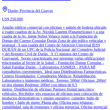
Durán, Provincia del Guayas
US$ 250.000
Amplio edificio comercial con oficinas y galpón de bodega ubicado
a cuatro cuadras de la Av. Nicolás Lapenti (Panamericana) y a una
cuadra de la Av. Jaime Nebot Velasco junto a la Fundación de
Damas del Cuerpo Consular Durán Zona de alto tráfico vehicular y
peatonal . A una cuadra del Centro de Atención Universal IESS
DURÁN de un UPC de la Policía Nacional, del Complejo Judicial
y del Registro Civil de Durán. A 15 minutos del Centro de
Guayaquil. Sector caracterizado por presentar varias edificaciones
relacionadas al Sector de la Salud: - Fundación Damas Consular. -
Salud Familiar Durán. - Laboratorios ASIMED. - PARA MÍ
consultorios convenientes. Ideal para Distribuidoras Farmacéuticas,
Centros Hospitalarios, Consultorios Médicos, Rehabilitación,
Laboratorios e imágenes médicas. Terreno: 500m² Oficinas: 200m²
en dos plantas Bodegas: 200m² con altura de 6.5
metros Distribución de oficinas: Parqueo frontal para cinco
vehículos. Recibidor, tres espacios de oficinas para colocación de
productos demostrativos y equipo operativo, comedor, baño de
hombre y baño de mujer. Planta alta: Oficina para jefaturas ,
contabilidad, sala de reuniones y oficina gerencial. Oficina gerencial