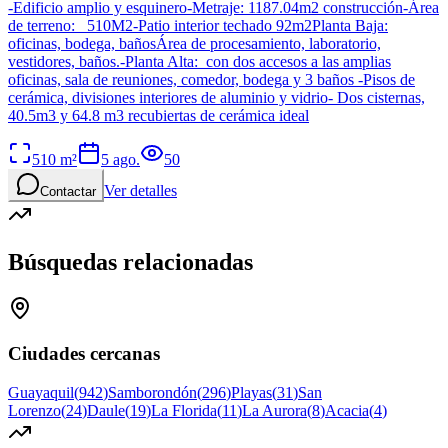
-Edificio amplio y esquinero-Metraje: 1187.04m2 construcción-Área
de terreno: 510M2-Patio interior techado 92m2Planta Baja:
oficinas, bodega, bañosÁrea de procesamiento, laboratorio,
vestidores, baños.-Planta Alta: con dos accesos a las amplias
oficinas, sala de reuniones, comedor, bodega y 3 baños -Pisos de
cerámica, divisiones interiores de aluminio y vidrio- Dos cisternas,
40.5m3 y 64.8 m3 recubiertas de cerámica ideal
510
m²
5 ago.
50
Ver detalles
Contactar
Búsquedas relacionadas
Ciudades cercanas
Guayaquil
(
942
)
Samborondón
(
296
)
Playas
(
31
)
San
Lorenzo
(
24
)
Daule
(
19
)
La Florida
(
11
)
La Aurora
(
8
)
Acacia
(
4
)