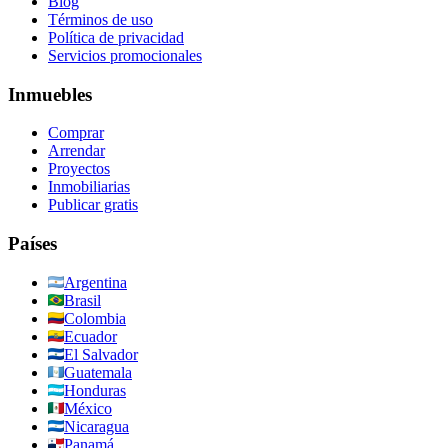
Blog
Términos de uso
Política de privacidad
Servicios promocionales
Inmuebles
Comprar
Arrendar
Proyectos
Inmobiliarias
Publicar gratis
Países
Argentina
Brasil
Colombia
Ecuador
El Salvador
Guatemala
Honduras
México
Nicaragua
Panamá