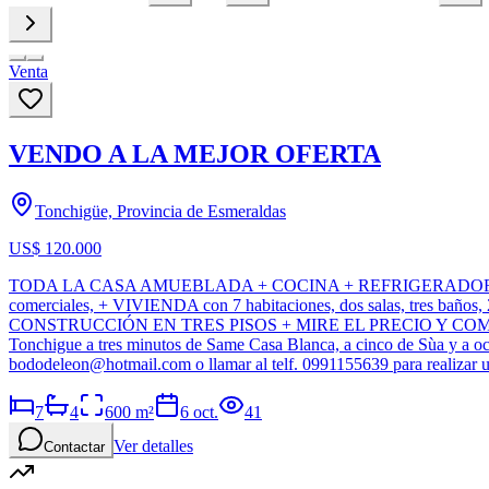
Venta
VENDO A LA MEJOR OFERTA
Tonchigüe, Provincia de Esmeraldas
US$ 120.000
TODA LA CASA AMUEBLADA + COCINA + REFRIGERADOR
comerciales, + VIVIENDA con 7 habitaciones, dos salas, tres baños, 2
CONSTRUCCIÓN EN TRES PISOS + MIRE EL PRECIO Y COMP
Tonchigue a tres minutos de Same Casa Blanca, a cinco de Sùa y a och
bododeleon@hotmail.com
o llamar al telf. 0991155639 para realizar u
7
4
600
m²
6 oct.
41
Ver detalles
Contactar