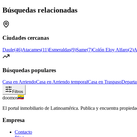
Búsquedas relacionadas
Ciudades cercanas
Daule
(
46
)
Atacames
(
11
)
Esmeraldas
(
9
)
Same
(
7
)
Colón Eloy Alfaro
(
2
)
A
Búsquedas populares
Casa en Arriendo
Casa en Arriendo temporal
Casa en Traspaso
Departa
Filtros
doomos
El portal inmobiliario de Latinoamérica. Publica y encuentra propiedad
Empresa
Contacto