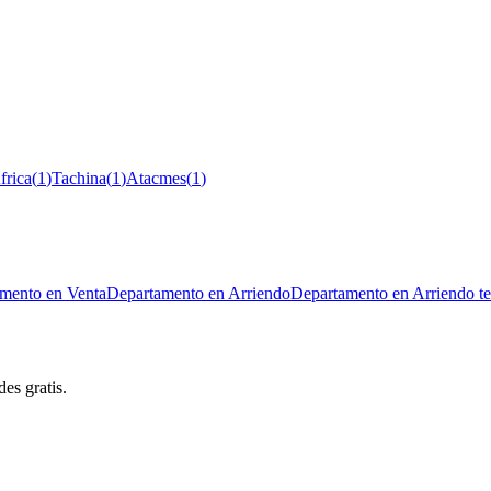
frica
(
1
)
Tachina
(
1
)
Atacmes
(
1
)
mento en Venta
Departamento en Arriendo
Departamento en Arriendo t
es gratis.