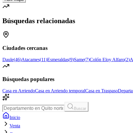
Búsquedas relacionadas
Ciudades cercanas
Daule
(
46
)
Atacames
(
11
)
Esmeraldas
(
9
)
Same
(
7
)
Colón Eloy Alfaro
(
2
)
A
Búsquedas populares
Casa en Arriendo
Casa en Arriendo temporal
Casa en Traspaso
Departa
Buscar
Inicio
Venta