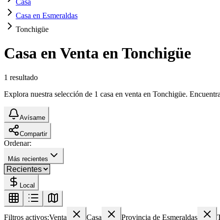
Casa
Casa en Esmeraldas
Tonchigüe
Casa en Venta en Tonchigüe
1
resultado
Explora nuestra selección de 1 casa en venta en Tonchigüe. Encuentra e
Avísame
Compartir
Ordenar:
Más recientes
Local
Filtros activos:
Venta
Casa
Provincia de Esmeraldas