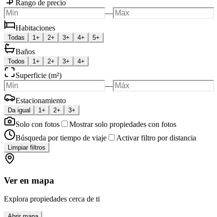
Rango de precio
—
Habitaciones
Todas
1+
2+
3+
4+
5+
Baños
Todos
1+
2+
3+
4+
Superficie (m²)
—
Estacionamiento
Da igual
1+
2+
3+
Solo con fotos
Mostrar solo propiedades con fotos
Búsqueda por tiempo de viaje
Activar filtro por distancia
Limpiar filtros
Ver en mapa
Explora propiedades cerca de ti
Abrir mapa