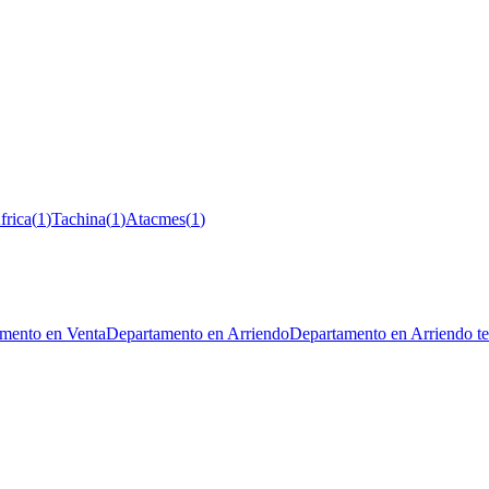
frica
(
1
)
Tachina
(
1
)
Atacmes
(
1
)
mento en Venta
Departamento en Arriendo
Departamento en Arriendo t