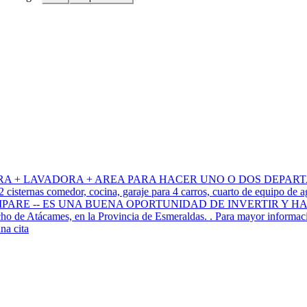
A + LAVADORA + AREA PARA HACER UNO O DOS DEPARTA
 cisternas comedor, cocina, garaje para 4 carros, cuarto de equipo de 
ARE -- ES UNA BUENA OPORTUNIDAD DE INVERTIR Y HACER
o de Atácames, en la Provincia de Esmeraldas. . Para mayor información
na cita