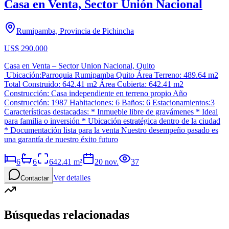
Casa en Venta, Sector Unión Nacional
Rumipamba, Provincia de Pichincha
US$ 290.000
Casa en Venta – Sector Union Nacional, Quito
Ubicación:Parroquia Rumipamba Quito Área Terreno: 489.64 m2
Total Construido: 642.41 m2 Área Cubierta: 642.41 m2
Construcción: Casa independiente en terreno propio Año
Construcción: 1987 Habitaciones: 6 Baños: 6 Estacionamientos:3
Características destacadas: * Inmueble libre de gravámenes * Ideal
para familia o inversión * Ubicación estratégica dentro de la ciudad
* Documentación lista para la venta Nuestro desempeño pasado es
una garantía de nuestro éxito futuro
6
6
642.41
m²
20 nov.
37
Ver detalles
Contactar
Búsquedas relacionadas