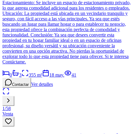
Estacionamiento: Se incluye un espacio de estacionamiento privado,
lo que agrega comodidad adicional para los residentes o empleados.
Ubicación: La propiedad está ubicada en un vecindario tranquilo y
seguro, con fácil acceso a las vías principales. Ya sea que estés
buscando un lugar para llamar hogar o para establecer tu negocio,
esta propiedad ofrece la combinación perfecta de comodidad y
funcionalidad. Conclusión: Ya sea que desees convertir esta
propiedad en tu hogar familiar ideal o en un espacio de oficinas
profesional, su diseño versátil y su ubicación conveniente la
convierten en una opción atractiva. No pierdas la oportunidad de
explorar todo lo que esta propiedad tiene para ofrecer. Si te interesa
Contáctame.
0
3
355
m²
18 may.
41
Ver detalles
Contactar
1
/
58
Venta