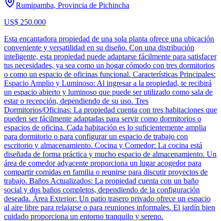
Rumipamba, Provincia de Pichincha
US$ 250.000
Esta encantadora propiedad de una sola planta ofrece una ubicación
conveniente y versatilidad en su diseño. Con una distribución
inteligente, esta propiedad puede adaptarse fácilmente para satisfacer
tus necesidades, ya sea como un hogar cómodo con tres dormitorios
o como un espacio de oficinas funcional. Características Principales:
Espacio Amplio y Luminoso: Al ingresar a la propiedad, te recibirá
un espacio abierto y luminoso que puede ser utilizado como sala de
estar o recepción, dependiendo de su uso. Tres
Dormitorios/Oficinas: La propiedad cuenta con tres habitaciones que
pueden ser fácilmente adaptadas para servir como dormitorios o
espacios de oficina. Cada habitación es lo suficientemente amplia
para dormitorio o para configurar un espacio de trabajo con
escritorio y almacenamiento. Cocina y Comedor: La cocina está
diseñada de forma práctica y mucho espacio de almacenamiento. Un
área de comedor adyacente proporciona un lugar acogedor para
compartir comidas en familia o reunirse para discutir proyectos de
trabajo. Baños Actualizados: La propiedad cuenta con un baño
social y dos baños completos, dependiendo de la configuración
deseada. Área Exterior: Un patio trasero privado ofrece un espacio
al aire libre para relajarse o para reuniones informales. El jardín bien
cuidado proporciona un entorno tranquilo y sereno.