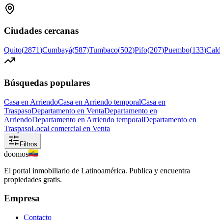
Ciudades cercanas
Quito
(
2871
)
Cumbayá
(
587
)
Tumbaco
(
502
)
Pifo
(
207
)
Puembo
(
133
)
Cal
Búsquedas populares
Casa en Arriendo
Casa en Arriendo temporal
Casa en
Traspaso
Departamento en Venta
Departamento en
Arriendo
Departamento en Arriendo temporal
Departamento en
Traspaso
Local comercial en Venta
Filtros
doomos
El portal inmobiliario de Latinoamérica. Publica y encuentra
propiedades gratis.
Empresa
Contacto