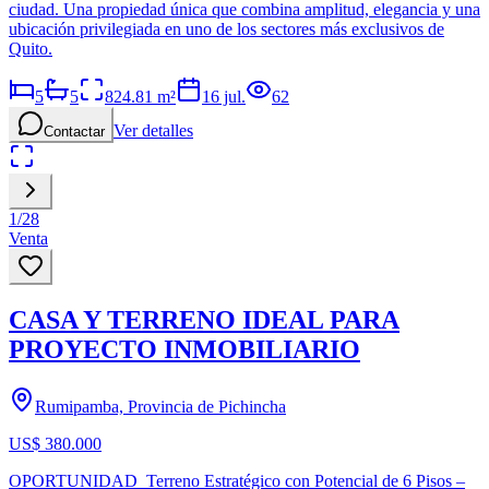
ciudad. Una propiedad única que combina amplitud, elegancia y una
ubicación privilegiada en uno de los sectores más exclusivos de
Quito.
5
5
824.81
m²
16 jul.
62
Ver detalles
Contactar
1
/
28
Venta
CASA Y TERRENO IDEAL PARA
PROYECTO INMOBILIARIO
Rumipamba, Provincia de Pichincha
US$ 380.000
OPORTUNIDAD Terreno Estratégico con Potencial de 6 Pisos –