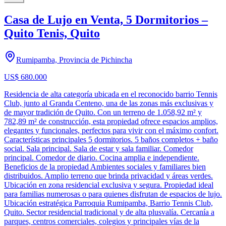
Casa de Lujo en Venta, 5 Dormitorios –
Quito Tenis, Quito
Rumipamba, Provincia de Pichincha
US$ 680.000
Residencia de alta categoría ubicada en el reconocido barrio Tennis
Club, junto al Granda Centeno, una de las zonas más exclusivas y
de mayor tradición de Quito. Con un terreno de 1.058,92 m² y
782,89 m² de construcción, esta propiedad ofrece espacios amplios,
elegantes y funcionales, perfectos para vivir con el máximo confort.
Características principales 5 dormitorios. 5 baños completos + baño
social. Sala principal. Sala de estar y sala familiar. Comedor
principal. Comedor de diario. Cocina amplia e independiente.
Beneficios de la propiedad Ambientes sociales y familiares bien
distribuidos. Amplio terreno que brinda privacidad y áreas verdes.
Ubicación en zona residencial exclusiva y segura. Propiedad ideal
para familias numerosas o para quienes disfrutan de espacios de lujo.
Ubicación estratégica Parroquia Rumipamba, Barrio Tennis Club,
Quito. Sector residencial tradicional y de alta plusvalía. Cercanía a
parques, centros comerciales, colegios y principales vías de la