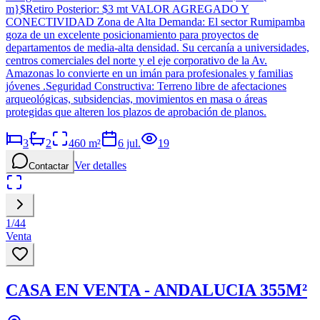
m}$Retiro Posterior: $3 mt VALOR AGREGADO Y
CONECTIVIDAD Zona de Alta Demanda: El sector Rumipamba
goza de un excelente posicionamiento para proyectos de
departamentos de media-alta densidad. Su cercanía a universidades,
centros comerciales del norte y el eje corporativo de la Av.
Amazonas lo convierte en un imán para profesionales y familias
jóvenes .Seguridad Constructiva: Terreno libre de afectaciones
arqueológicas, subsidencias, movimientos en masa o áreas
protegidas que alteren los plazos de aprobación de planos.
3
2
460
m²
6 jul.
19
Ver detalles
Contactar
1
/
44
Venta
CASA EN VENTA - ANDALUCIA 355M²