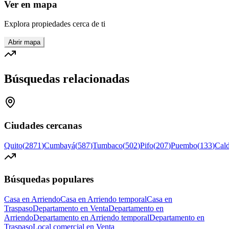
Ver en mapa
Explora propiedades cerca de ti
Abrir mapa
Búsquedas relacionadas
Ciudades cercanas
Quito
(
2871
)
Cumbayá
(
587
)
Tumbaco
(
502
)
Pifo
(
207
)
Puembo
(
133
)
Cal
Búsquedas populares
Casa en Arriendo
Casa en Arriendo temporal
Casa en
Traspaso
Departamento en Venta
Departamento en
Arriendo
Departamento en Arriendo temporal
Departamento en
Traspaso
Local comercial en Venta