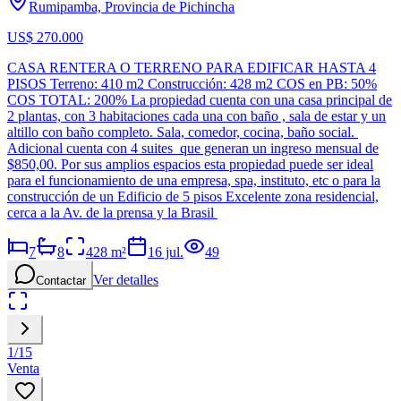
Rumipamba, Provincia de Pichincha
US$ 270.000
CASA RENTERA O TERRENO PARA EDIFICAR HASTA 4
PISOS Terreno: 410 m2 Construcción: 428 m2 COS en PB: 50%
COS TOTAL: 200% La propiedad cuenta con una casa principal de
2 plantas, con 3 habitaciones cada una con baño , sala de estar y un
altillo con baño completo. Sala, comedor, cocina, baño social.
Adicional cuenta con 4 suites que generan un ingreso mensual de
$850,00. Por sus amplios espacios esta propiedad puede ser ideal
para el funcionamiento de una empresa, spa, instituto, etc o para la
construcción de un Edificio de 5 pisos Excelente zona residencial,
cerca a la Av. de la prensa y la Brasil
7
8
428
m²
16 jul.
49
Ver detalles
Contactar
1
/
15
Venta