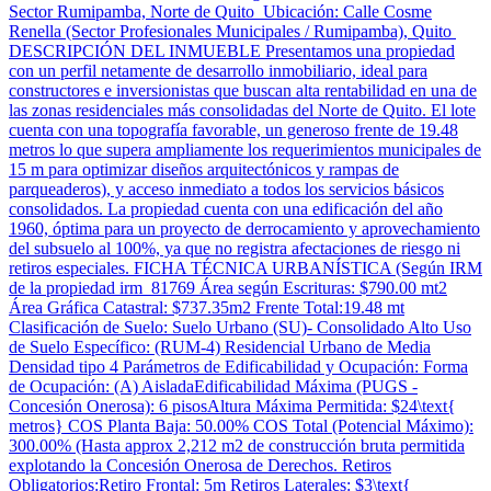
Sector Rumipamba, Norte de Quito Ubicación: Calle Cosme
Renella (Sector Profesionales Municipales / Rumipamba), Quito
DESCRIPCIÓN DEL INMUEBLE Presentamos una propiedad
con un perfil netamente de desarrollo inmobiliario, ideal para
constructores e inversionistas que buscan alta rentabilidad en una de
las zonas residenciales más consolidadas del Norte de Quito. El lote
cuenta con una topografía favorable, un generoso frente de 19.48
metros lo que supera ampliamente los requerimientos municipales de
15 m para optimizar diseños arquitectónicos y rampas de
parqueaderos), y acceso inmediato a todos los servicios básicos
consolidados. La propiedad cuenta con una edificación del año
1960, óptima para un proyecto de derrocamiento y aprovechamiento
del subsuelo al 100%, ya que no registra afectaciones de riesgo ni
retiros especiales. FICHA TÉCNICA URBANÍSTICA (Según IRM
de la propiedad irm_81769 Área según Escrituras: $790.00 mt2
Área Gráfica Catastral: $737.35m2 Frente Total:19.48 mt
Clasificación de Suelo: Suelo Urbano (SU)- Consolidado Alto Uso
de Suelo Específico: (RUM-4) Residencial Urbano de Media
Densidad tipo 4 Parámetros de Edificabilidad y Ocupación: Forma
de Ocupación: (A) AisladaEdificabilidad Máxima (PUGS -
Concesión Onerosa): 6 pisosAltura Máxima Permitida: $24\text{
metros} COS Planta Baja: 50.00% COS Total (Potencial Máximo):
300.00% (Hasta approx 2,212 m2 de construcción bruta permitida
explotando la Concesión Onerosa de Derechos. Retiros
Obligatorios:Retiro Frontal: 5m Retiros Laterales: $3\text{