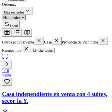
Ordenar:
Más recientes
Local
Filtros activos:
Venta
Casa
Provincia de Pichincha
Rumipamba
Limpiar todos
1
/
10
Venta
Casa independiente en venta con 4 suites,
secor la Y.