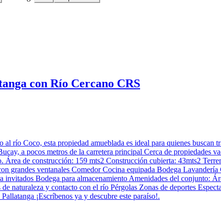
atanga con Río Cercano CRS
 al río Coco, esta propiedad amueblada es ideal para quienes buscan t
cay, a pocos metros de la carretera principal Cerca de propiedades vaca
o. Área de construcción: 159 mts2 Construcción cubierta: 43mts2 Terreno
 con grandes ventanales Comedor Cocina equipada Bodega Lavandería Ga
ara invitados Bodega para almacenamiento Amenidades del conjunto: Áre
e naturaleza y contacto con el río Pérgolas Zonas de deportes Especta
e Pallatanga ¡Escríbenos ya y descubre este paraíso!.