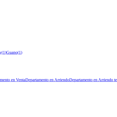
y
(
1
)
Guano
(
1
)
mento en Venta
Departamento en Arriendo
Departamento en Arriendo t