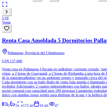
1
/
18
Venta
Renta Casa Amoblada 5 Dormitorios Pall
Pallatanga, Provincia del Chimborazo
US$ 137.000
Venta casa en Pallatanga Ubicada en un&nbsp; conjunto cerrado, junto
vistas, a 2 horas de Guayaquil, a 2 horas de Riobamba a una hora de Bu
de la naturaleza&nbsp; en un ambiente seguro y tranquilo cerca del ri
Cada dormitorio con su baño Baño de visita Sala amplia e iluminada
recibidor Adicionales: 2 cuartos independientes con baños, ideales p
social comunal con capacidad para 100 personas Caminerías rodeadas d
único con amplias zonas verdes para disfrutar de la paz y la belleza d
5
5
172
m²
16 jul.
47