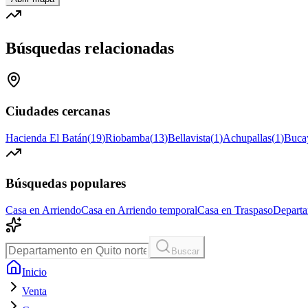
Búsquedas relacionadas
Ciudades cercanas
Hacienda El Batán
(
19
)
Riobamba
(
13
)
Bellavista
(
1
)
Achupallas
(
1
)
Buca
Búsquedas populares
Casa en Arriendo
Casa en Arriendo temporal
Casa en Traspaso
Departa
Buscar
Inicio
Venta