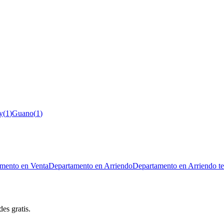
y
(
1
)
Guano
(
1
)
mento en Venta
Departamento en Arriendo
Departamento en Arriendo t
es gratis.