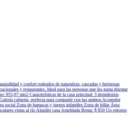
ranquilidad y confort rodeados de naturaleza, cascadas y hermosas
cionales y restaurantes. Ideal para las personas que les gusta disrutar
: 955,97 mts2 Características de la casa principal: 3 dormitorios
lería cubierta, perfecta para compartir con tus amigos Acogedor
a social Zona de hamacas y juegos infantiles Zona de billar Área
culares vistas al río Alquiler casa Amoblada Renta: $ 850 Un entorno