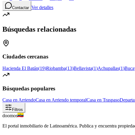
Ver detalles
Contactar
Búsquedas relacionadas
Ciudades cercanas
Hacienda El Batán
(
19
)
Riobamba
(
13
)
Bellavista
(
1
)
Achupallas
(
1
)
Buca
Búsquedas populares
Casa en Arriendo
Casa en Arriendo temporal
Casa en Traspaso
Departa
Filtros
doomos
El portal inmobiliario de Latinoamérica. Publica y encuentra propiedad