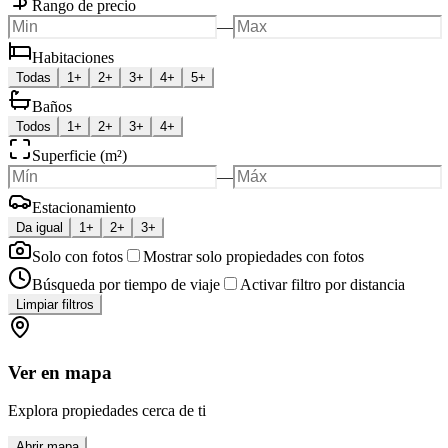
Rango de precio
—
Habitaciones
Todas
1+
2+
3+
4+
5+
Baños
Todos
1+
2+
3+
4+
Superficie (m²)
—
Estacionamiento
Da igual
1+
2+
3+
Solo con fotos
Mostrar solo propiedades con fotos
Búsqueda por tiempo de viaje
Activar filtro por distancia
Limpiar filtros
Ver en mapa
Explora propiedades cerca de ti
Abrir mapa