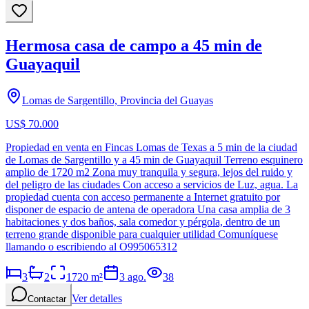
Hermosa casa de campo a 45 min de
Guayaquil
Lomas de Sargentillo, Provincia del Guayas
US$ 70.000
Propiedad en venta en Fincas Lomas de Texas a 5 min de la ciudad
de Lomas de Sargentillo y a 45 min de Guayaquil Terreno esquinero
amplio de 1720 m2 Zona muy tranquila y segura, lejos del ruido y
del peligro de las ciudades Con acceso a servicios de Luz, agua. La
propiedad cuenta con acceso permanente a Internet gratuito por
disponer de espacio de antena de operadora Una casa amplia de 3
habitaciones y dos baños, sala comedor y pérgola, dentro de un
terreno grande disponible para cualquier utilidad Comuníquese
llamando o escribiendo al O995065312
3
2
1720
m²
3 ago.
38
Ver detalles
Contactar