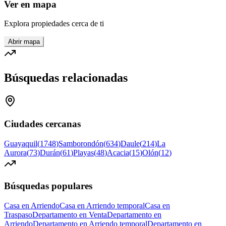
Ver en mapa
Explora propiedades cerca de ti
Abrir mapa
Búsquedas relacionadas
Ciudades cercanas
Guayaquil
(
1748
)
Samborondón
(
634
)
Daule
(
214
)
La
Aurora
(
73
)
Durán
(
61
)
Playas
(
48
)
Acacia
(
15
)
Olón
(
12
)
Búsquedas populares
Casa en Arriendo
Casa en Arriendo temporal
Casa en
Traspaso
Departamento en Venta
Departamento en
Arriendo
Departamento en Arriendo temporal
Departamento en