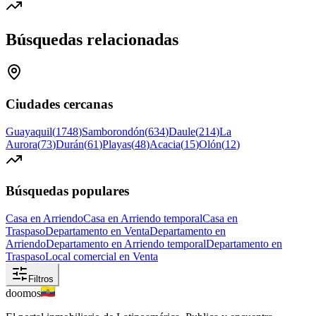
Búsquedas relacionadas
Ciudades cercanas
Guayaquil
(
1748
)
Samborondón
(
634
)
Daule
(
214
)
La
Aurora
(
73
)
Durán
(
61
)
Playas
(
48
)
Acacia
(
15
)
Olón
(
12
)
Búsquedas populares
Casa en Arriendo
Casa en Arriendo temporal
Casa en
Traspaso
Departamento en Venta
Departamento en
Arriendo
Departamento en Arriendo temporal
Departamento en
Traspaso
Local comercial en Venta
Filtros
doomos