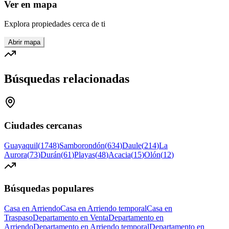
Ver en mapa
Explora propiedades cerca de ti
Abrir mapa
Búsquedas relacionadas
Ciudades cercanas
Guayaquil
(
1748
)
Samborondón
(
634
)
Daule
(
214
)
La
Aurora
(
73
)
Durán
(
61
)
Playas
(
48
)
Acacia
(
15
)
Olón
(
12
)
Búsquedas populares
Casa en Arriendo
Casa en Arriendo temporal
Casa en
Traspaso
Departamento en Venta
Departamento en
Arriendo
Departamento en Arriendo temporal
Departamento en