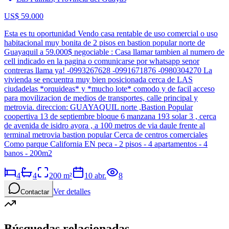
US$ 59.000
Esta es tu oportunidad Vendo casa rentable de uso comercial o uso
habitacional muy bonita de 2 pisos en bastion popular norte de
Guayaquil a 59.000$ negociable : Casa llamar tambien al numero de
cell indicado en la pagina o comunicarse por whatsapp senor
contreras llama ya! -0993267628 -0991671876 -0980304270 La
vivienda se encuentra muy bien posicionada cerca de LAS
ciudadelas *orquideas* y *mucho lote* comodo y de facil acceso
para movilizacion de medios de transportes, calle principal y
metrovia. direccion: GUAYAQUIL norte ,Bastion Popular
coopertiva 13 de septiembre bloque 6 manzana 193 solar 3 , cerca
de avenida de isidro ayora , a 100 metros de via daule frente al
terminal metrovia bastion popular Cerca de centros comerciales
Como parque California EN peca - 2 pisos - 4 apartamentos - 4
banos - 200m2
4
4
200
m²
10 abr.
8
Ver detalles
Contactar
Búsquedas relacionadas