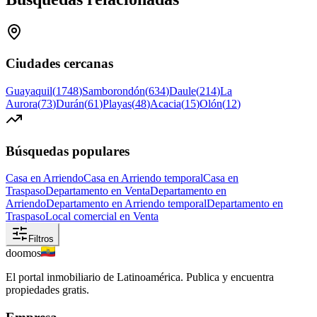
Ciudades cercanas
Guayaquil
(
1748
)
Samborondón
(
634
)
Daule
(
214
)
La
Aurora
(
73
)
Durán
(
61
)
Playas
(
48
)
Acacia
(
15
)
Olón
(
12
)
Búsquedas populares
Casa en Arriendo
Casa en Arriendo temporal
Casa en
Traspaso
Departamento en Venta
Departamento en
Arriendo
Departamento en Arriendo temporal
Departamento en
Traspaso
Local comercial en Venta
Filtros
doomos
El portal inmobiliario de Latinoamérica. Publica y encuentra
propiedades gratis.