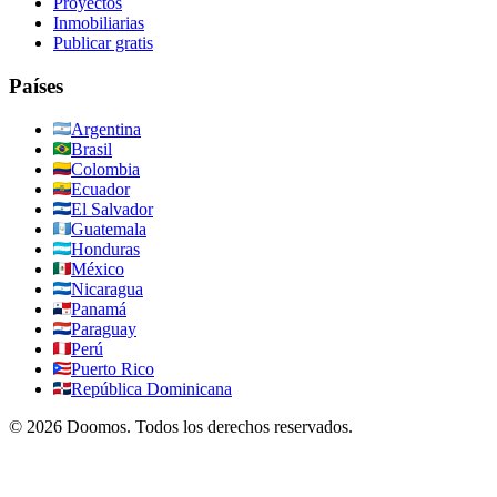
Proyectos
Inmobiliarias
Publicar gratis
Países
Argentina
Brasil
Colombia
Ecuador
El Salvador
Guatemala
Honduras
México
Nicaragua
Panamá
Paraguay
Perú
Puerto Rico
República Dominicana
©
2026
Doomos.
Todos los derechos reservados
.