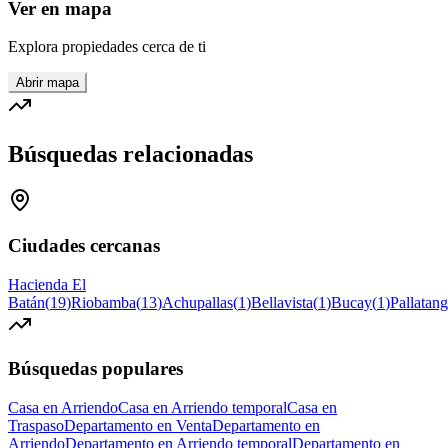
Ver en mapa
Explora propiedades cerca de ti
Abrir mapa
Búsquedas relacionadas
Ciudades cercanas
Hacienda El
Batán
(
19
)
Riobamba
(
13
)
Achupallas
(
1
)
Bellavista
(
1
)
Bucay
(
1
)
Pallatan
Búsquedas populares
Casa en Arriendo
Casa en Arriendo temporal
Casa en
Traspaso
Departamento en Venta
Departamento en
Arriendo
Departamento en Arriendo temporal
Departamento en