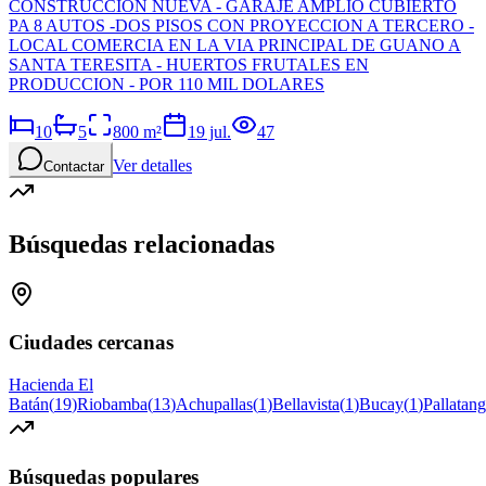
CONSTRUCCION NUEVA - GARAJE AMPLIO CUBIERTO
PA 8 AUTOS -DOS PISOS CON PROYECCION A TERCERO -
LOCAL COMERCIA EN LA VIA PRINCIPAL DE GUANO A
SANTA TERESITA - HUERTOS FRUTALES EN
PRODUCCION - POR 110 MIL DOLARES
10
5
800
m²
19 jul.
47
Ver detalles
Contactar
Búsquedas relacionadas
Ciudades cercanas
Hacienda El
Batán
(
19
)
Riobamba
(
13
)
Achupallas
(
1
)
Bellavista
(
1
)
Bucay
(
1
)
Pallatan
Búsquedas populares