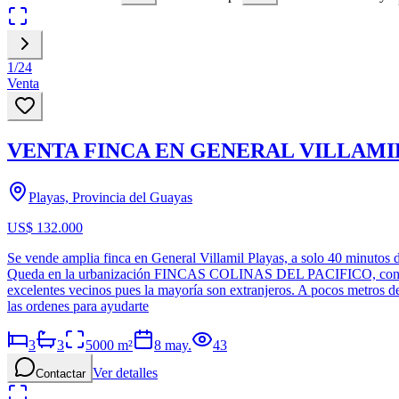
1
/
24
Venta
VENTA FINCA EN GENERAL VILLAMIL 
Playas, Provincia del Guayas
US$ 132.000
Se vende amplia finca en General Villamil Playas, a solo 40 minutos 
Queda en la urbanización FINCAS COLINAS DEL PACIFICO, con segurida
excelentes vecinos pues la mayoría son extranjeros. A pocos metros 
las ordenes para ayudarte
3
3
5000
m²
8 may.
43
Ver detalles
Contactar