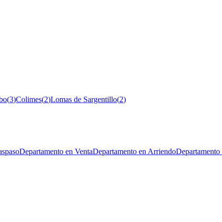
bo
(
3
)
Colimes
(
2
)
Lomas de Sargentillo
(
2
)
aspaso
Departamento en Venta
Departamento en Arriendo
Departamento 