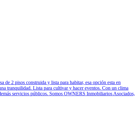
e 2 pisos construida y lista para habitar, esa opción esta en
tranquilidad. Lista para cultivar y hacer eventos. Con un clima
co y demás servicios públicos. Somos OWNERS Inmobiliarios Asociados,