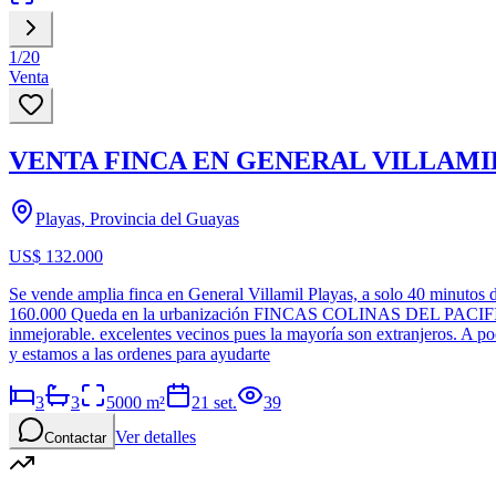
1
/
20
Venta
VENTA FINCA EN GENERAL VILLAMIL 
Playas, Provincia del Guayas
US$ 132.000
Se vende amplia finca en General Villamil Playas, a solo 40 minutos 
160.000 Queda en la urbanización FINCAS COLINAS DEL PACIFICO, con
inmejorable. excelentes vecinos pues la mayoría son extranjeros. A 
y estamos a las ordenes para ayudarte
3
3
5000
m²
21 set.
39
Ver detalles
Contactar