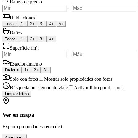
Rango de precio
—
Habitaciones
Todas
1+
2+
3+
4+
5+
Baños
Todos
1+
2+
3+
4+
Superficie (m²)
—
Estacionamiento
Da igual
1+
2+
3+
Solo con fotos
Mostrar solo propiedades con fotos
Búsqueda por tiempo de viaje
Activar filtro por distancia
Limpiar filtros
Ver en mapa
Explora propiedades cerca de ti
Abrir mapa