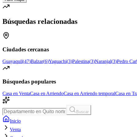
Búsquedas relacionadas
Ciudades cercanas
Guayaquil
(
47
)
Balzar
(
6
)
Yaguachi
(
3
)
Palestina
(
3
)
Naranjal
(
3
)
Pedro Car
Búsquedas populares
Casa en Venta
Casa en Arriendo
Casa en Arriendo temporal
Casa en Tr
Buscar
Inicio
Venta