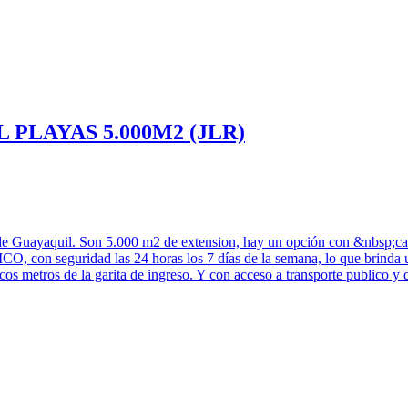
PLAYAS 5.000M2 (JLR)
de Guayaquil. Son 5.000 m2 de extension, hay un opción con &nbsp;casa d
 seguridad las 24 horas los 7 días de la semana, lo que brinda una 
pocos metros de la garita de ingreso. Y con acceso a transporte publi