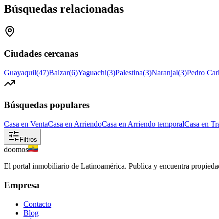
Búsquedas relacionadas
Ciudades cercanas
Guayaquil
(
47
)
Balzar
(
6
)
Yaguachi
(
3
)
Palestina
(
3
)
Naranjal
(
3
)
Pedro Car
Búsquedas populares
Casa en Venta
Casa en Arriendo
Casa en Arriendo temporal
Casa en Tr
Filtros
doomos
El portal inmobiliario de Latinoamérica. Publica y encuentra propiedad
Empresa
Contacto
Blog