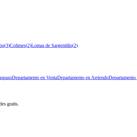
bo
(
3
)
Colimes
(
2
)
Lomas de Sargentillo
(
2
)
aspaso
Departamento en Venta
Departamento en Arriendo
Departamento 
es gratis.