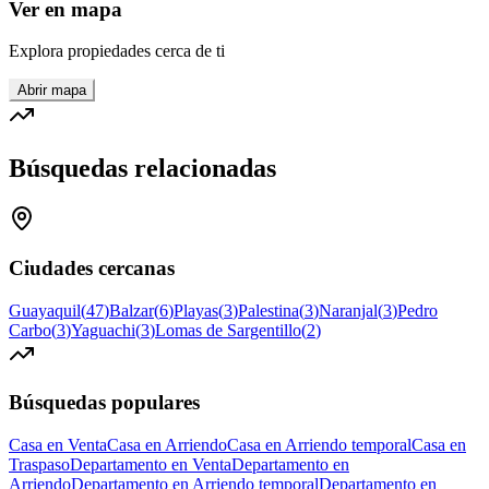
Ver en mapa
Explora propiedades cerca de ti
Abrir mapa
Búsquedas relacionadas
Ciudades cercanas
Guayaquil
(
47
)
Balzar
(
6
)
Playas
(
3
)
Palestina
(
3
)
Naranjal
(
3
)
Pedro
Carbo
(
3
)
Yaguachi
(
3
)
Lomas de Sargentillo
(
2
)
Búsquedas populares
Casa en Venta
Casa en Arriendo
Casa en Arriendo temporal
Casa en
Traspaso
Departamento en Venta
Departamento en
Arriendo
Departamento en Arriendo temporal
Departamento en