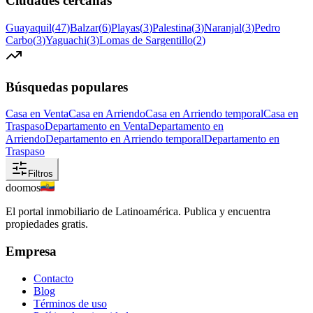
Ciudades cercanas
Guayaquil
(
47
)
Balzar
(
6
)
Playas
(
3
)
Palestina
(
3
)
Naranjal
(
3
)
Pedro
Carbo
(
3
)
Yaguachi
(
3
)
Lomas de Sargentillo
(
2
)
Búsquedas populares
Casa en Venta
Casa en Arriendo
Casa en Arriendo temporal
Casa en
Traspaso
Departamento en Venta
Departamento en
Arriendo
Departamento en Arriendo temporal
Departamento en
Traspaso
Filtros
doomos
El portal inmobiliario de Latinoamérica. Publica y encuentra
propiedades gratis.
Empresa
Contacto
Blog
Términos de uso