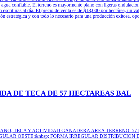
agua confiable. El terreno es mayormente plano con ligeras ondulaciones
on escrituras al día. El precio de venta es de $18,000 por hectárea, un val
ón estratégica y con todo lo necesario para una producción exitosa. opo
DA DE TECA DE 57 HECTAREAS BAL
NO, TECA Y ACTIVIDAD GANADERA AREA TERRENO: 57 
EGULAR OESTE:&nbsp; FORMA IRREGULAR DISTRIBUCION 