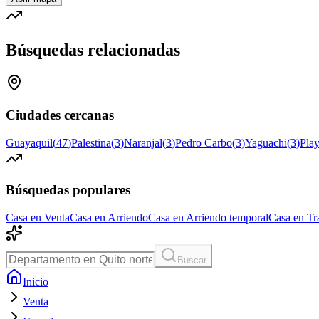
Búsquedas relacionadas
Ciudades cercanas
Guayaquil
(
47
)
Palestina
(
3
)
Naranjal
(
3
)
Pedro Carbo
(
3
)
Yaguachi
(
3
)
Pla
Búsquedas populares
Casa en Venta
Casa en Arriendo
Casa en Arriendo temporal
Casa en Tr
Buscar
Inicio
Venta