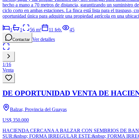
hecho a mano a 70 metros de distancia, garantizando un suministro de 
ciclo corto en ambas estaciones. La finca está lista para el traspaso, c
oportunidad única para adquirir una propiedad agrícola en una ubicaci
1
1
56
m²
11 feb.
45
Ver detalles
Contactar
1
/
16
Venta
DE OPORTUNIDAD VENTA DE HACIEN
Balzar, Provincia del Guayas
US$ 350.000
HACIENDA CERCANA A BALZAR CON SEMBRIOS DE BANA
SUR:&nbsp; FORMA IRREGULAR ESTE:&nbsp; FORMA IRR