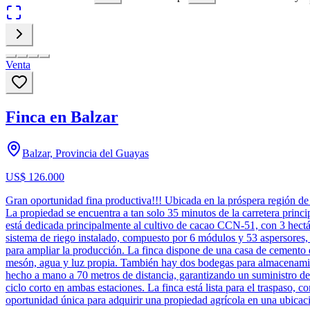
Venta
Finca en Balzar
Balzar, Provincia del Guayas
US$ 126.000
Gran oportunidad fina productiva!!! Ubicada en la próspera región de B
La propiedad se encuentra a tan solo 35 minutos de la carretera princip
está dedicada principalmente al cultivo de cacao CCN-51, con 3 hectáre
sistema de riego instalado, compuesto por 6 módulos y 53 aspersores, 
para ampliar la producción. La finca dispone de una casa de cemento
mesón, agua y luz propia. También hay dos bodegas para almacenamien
hecho a mano a 70 metros de distancia, garantizando un suministro de 
ciclo corto en ambas estaciones. La finca está lista para el traspaso, c
oportunidad única para adquirir una propiedad agrícola en una ubicaci