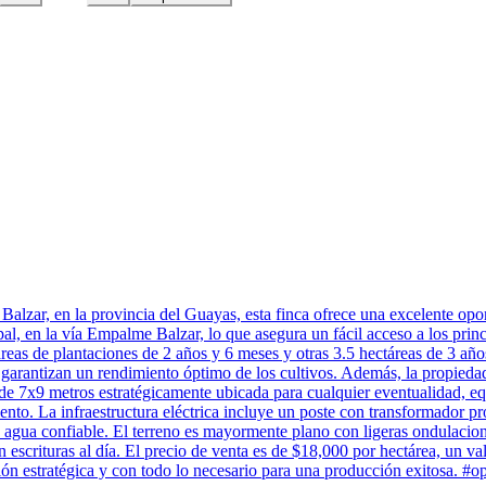
alzar, en la provincia del Guayas, esta finca ofrece una excelente oport
al, en la vía Empalme Balzar, lo que asegura un fácil acceso a los princi
as de plantaciones de 2 años y 6 meses y otras 3.5 hectáreas de 3 años,
garantizan un rendimiento óptimo de los cultivos. Además, la propiedad
 de 7x9 metros estratégicamente ubicada para cualquier eventualidad, 
to. La infraestructura eléctrica incluye un poste con transformador p
agua confiable. El terreno es mayormente plano con ligeras ondulaciones
on escrituras al día. El precio de venta es de $18,000 por hectárea, un val
ón estratégica y con todo lo necesario para una producción exitosa. #o