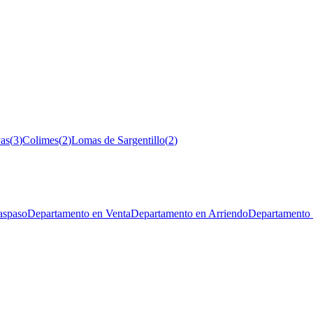
yas
(
3
)
Colimes
(
2
)
Lomas de Sargentillo
(
2
)
aspaso
Departamento en Venta
Departamento en Arriendo
Departamento 