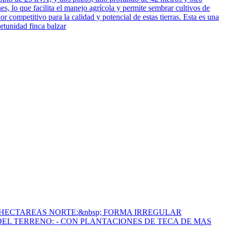
, lo que facilita el manejo agrícola y permite sembrar cultivos de
or competitivo para la calidad y potencial de estas tierras. Esta es una
rtunidad finca balzar
HECTAREAS NORTE:&nbsp; FORMA IRREGULAR
DEL TERRENO: - CON PLANTACIONES DE TECA DE MAS