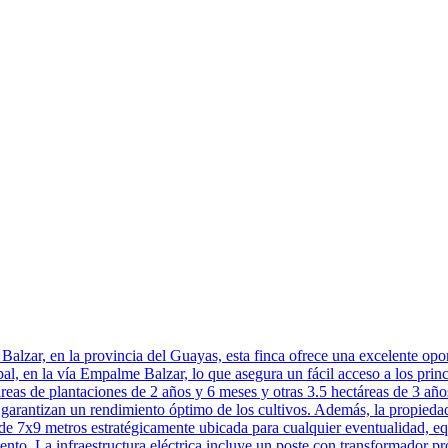
alzar, en la provincia del Guayas, esta finca ofrece una excelente oport
al, en la vía Empalme Balzar, lo que asegura un fácil acceso a los princi
as de plantaciones de 2 años y 6 meses y otras 3.5 hectáreas de 3 años,
garantizan un rendimiento óptimo de los cultivos. Además, la propiedad
 de 7x9 metros estratégicamente ubicada para cualquier eventualidad, 
to. La infraestructura eléctrica incluye un poste con transformador p