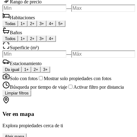
Rango de precio
—
Habitaciones
Todas
1+
2+
3+
4+
5+
Baños
Todos
1+
2+
3+
4+
Superficie (m²)
—
Estacionamiento
Da igual
1+
2+
3+
Solo con fotos
Mostrar solo propiedades con fotos
Búsqueda por tiempo de viaje
Activar filtro por distancia
Limpiar filtros
Ver en mapa
Explora propiedades cerca de ti
Abrir mapa