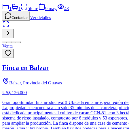
1
1
56
m²
9 may.
43
Ver detalles
Contactar
Venta
Finca en Balzar
Balzar, Provincia del Guayas
US$ 126.000
Gran oportunidad fina productiva!!! Ubicada en la próspera región de B
La propiedad se encuentra a tan solo 35 minutos de la carretera princip
está dedicada principalmente al cultivo de cacao CCN-51, con 3 hectáre
sistema de riego instalado, compuesto por 6 módulos y 53 aspersores, 
para ampliar la producción. La finca dispone de una casa de cemento
mesón, agua y luz propia. También hay dos bodegas para almacenamien