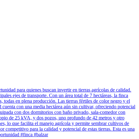
unidad para quienes buscan invertir en tierras agrícolas de calidad.
pales ejes de transporte. Con un área total de 7 hectáreas, la finca
 todas en plena producción. Las tierras fértiles de color negro y el
 cuenta con una media hectárea aún sin cultivar, ofreciendo potencial
equipada con dos dormitorios con baño privado, sala-comedor con
ropio de 25 kVA, y dos pozos, uno profundo de 42 metros y otro
, lo que facilita el manejo agrícola y permite sembrar cultivos de
or competitivo para la calidad y potencial de estas tierras. Esta es una
portunidad #finca #balzar