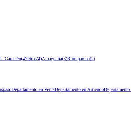
da Carcelén
(
4
)
Otros
(
4
)
Amaguaña
(
3
)
Rumipamba
(
2
)
aspaso
Departamento en Venta
Departamento en Arriendo
Departamento 