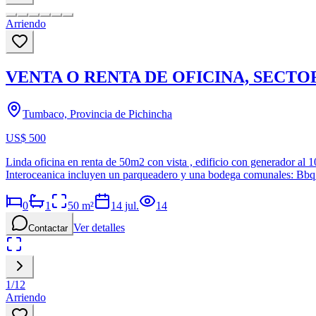
Arriendo
VENTA O RENTA DE OFICINA, SECT
Tumbaco, Provincia de Pichincha
US$ 500
Linda oficina en renta de 50m2 con vista , edificio con generador al 1
Interoceanica incluyen un parqueadero y una bodega comunales: Bb
0
1
50
m²
14 jul.
14
Ver detalles
Contactar
1
/
12
Arriendo