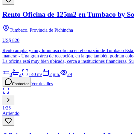
Rento Oficina de 125m2 en Tumbaco by Sol
Tumbaco, Provincia de Pichincha
US$ 820
Rento amplia y muy luminosa oficina en el corazón de Tumbaco Esta am
manera: - Una gran área de recepción, en la que también podrían coloca
La oficina está muy bien ubicada, cerca a instituciones financieras, 
0
2
140
m²
2 jun.
29
Ver detalles
Contactar
1
/
25
Arriendo