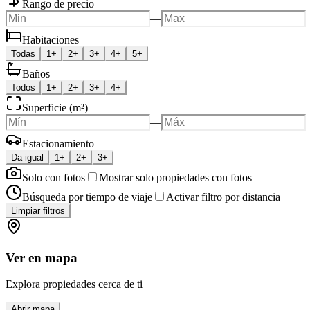
Rango de precio
—
Habitaciones
Todas
1+
2+
3+
4+
5+
Baños
Todos
1+
2+
3+
4+
Superficie (m²)
—
Estacionamiento
Da igual
1+
2+
3+
Solo con fotos
Mostrar solo propiedades con fotos
Búsqueda por tiempo de viaje
Activar filtro por distancia
Limpiar filtros
Ver en mapa
Explora propiedades cerca de ti
Abrir mapa