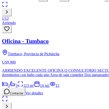
1
/
12
Arriendo
Oficina - Tumbaco
Tumbaco, Provincia de Pichincha
US$ 900
ARRIENDO EXCELENTE OFICINA O CONSULTORIO SECTOR TUMBACO A
dormitorios con baño cada uno Area de sala comedor Dos parqueade
3
3
113
m²
14 jul.
15
Ver detalles
Contactar