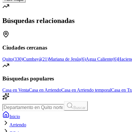
Búsquedas relacionadas
Ciudades cercanas
Quito
(
330
)
Cumbayá
(
21
)
Mariana de Jesús
(
6
)
Agua Caliente
(
6
)
Hacien
Búsquedas populares
Casa en Venta
Casa en Arriendo
Casa en Arriendo temporal
Casa en Tr
Buscar
Inicio
Arriendo