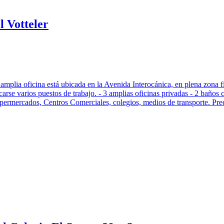
 Votteler
plia oficina está ubicada en la Avenida Interocánica, en plena zona fi
rse varios puestos de trabajo. - 3 amplias oficinas privadas - 2 baños 
Supermercados, Centros Comerciales, colegios, medios de transporte. Pre