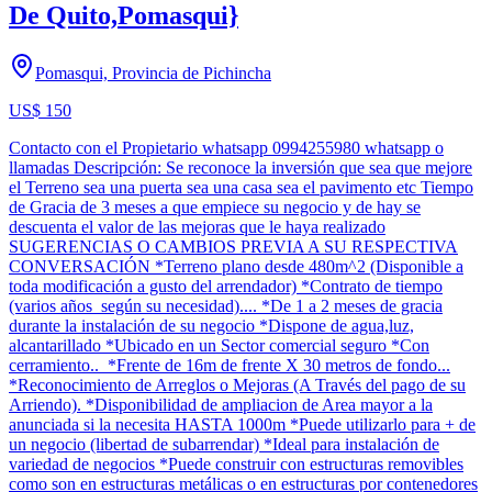
De Quito,Pomasqui}
Pomasqui, Provincia de Pichincha
US$ 150
Contacto con el Propietario whatsapp 0994255980 whatsapp o
llamadas Descripción: Se reconoce la inversión que sea que mejore
el Terreno sea una puerta sea una casa sea el pavimento etc Tiempo
de Gracia de 3 meses a que empiece su negocio y de hay se
descuenta el valor de las mejoras que le haya realizado
SUGERENCIAS O CAMBIOS PREVIA A SU RESPECTIVA
CONVERSACIÓN *Terreno plano desde 480m^2 (Disponible a
toda modificación a gusto del arrendador) *Contrato de tiempo
(varios años según su necesidad).... *De 1 a 2 meses de gracia
durante la instalación de su negocio *Dispone de agua,luz,
alcantarillado *Ubicado en un Sector comercial seguro *Con
cerramiento.. *Frente de 16m de frente X 30 metros de fondo...
*Reconocimiento de Arreglos o Mejoras (A Través del pago de su
Arriendo). *Disponibilidad de ampliacion de Area mayor a la
anunciada si la necesita HASTA 1000m *Puede utilizarlo para + de
un negocio (libertad de subarrendar) *Ideal para instalación de
variedad de negocios *Puede construir con estructuras removibles
como son en estructuras metálicas o en estructuras por contenedores