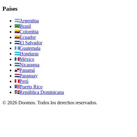
Países
Argentina
Brasil
Colombia
Ecuador
El Salvador
Guatemala
Honduras
México
Nicaragua
Panamá
Paraguay
Perú
Puerto Rico
República Dominicana
©
2026
Doomos.
Todos los derechos reservados
.