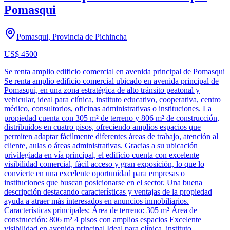
Pomasqui
Pomasqui, Provincia de Pichincha
US$ 4500
Se renta amplio edificio comercial en avenida principal de Pomasqui
Se renta amplio edificio comercial ubicado en avenida principal de
Pomasqui, en una zona estratégica de alto tránsito peatonal y
vehicular, ideal para clínica, instituto educativo, cooperativa, centro
médico, consultorios, oficinas administrativas o instituciones. La
propiedad cuenta con 305 m² de terreno y 806 m² de construcción,
distribuidos en cuatro pisos, ofreciendo amplios espacios que
permiten adaptar fácilmente diferentes áreas de trabajo, atención al
cliente, aulas o áreas administrativas. Gracias a su ubicación
privilegiada en vía principal, el edificio cuenta con excelente
visibilidad comercial, fácil acceso y gran exposición, lo que lo
convierte en una excelente oportunidad para empresas o
instituciones que buscan posicionarse en el sector. Una buena
descripción destacando características y ventajas de la propiedad
ayuda a atraer más interesados en anuncios inmobiliarios.
Características principales: Área de terreno: 305 m² Área de
construcción: 806 m² 4 pisos con amplios espacios Excelente
visibilidad en avenida principal Ideal para clínica, instituto,