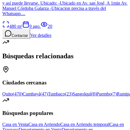
y así puede llevarse. Ubicado: -Ubicado en Av. san José, A 1min Av.
Manuel Córdoba Galarza -Ubicacion precisa a través del
Whatsapp....
480
m²
9 ago.
20
Ver detalles
Contactar
Búsquedas relacionadas
Ciudades cercanas
Quito
(
470
)
Cumbayá
(
47
)
Tumbaco
(
23
)
Sangolquí
(
8
)
Puembo
(
7
)
Rumip
Búsquedas populares
Casa en Venta
Casa en Arriendo
Casa en Arriendo temporal
Casa en
Traspaso
Departamento en Venta
Departamento en