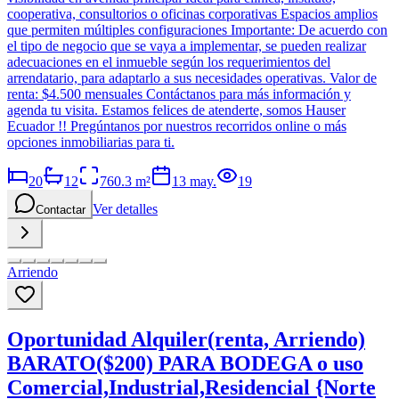
cooperativa, consultorios o oficinas corporativas Espacios amplios
que permiten múltiples configuraciones Importante: De acuerdo con
el tipo de negocio que se vaya a implementar, se pueden realizar
adecuaciones en el inmueble según los requerimientos del
arrendatario, para adaptarlo a sus necesidades operativas. Valor de
renta: $4.500 mensuales Contáctanos para más información y
agenda tu visita. Estamos felices de atenderte, somos Hauser
Ecuador !! Pregúntanos por nuestros recorridos online o más
opciones inmobiliarias para ti.
20
12
760.3
m²
13 may.
19
Ver detalles
Contactar
Arriendo
Oportunidad Alquiler(renta, Arriendo)
BARATO($200) PARA BODEGA o uso
Comercial,Industrial,Residencial {Norte