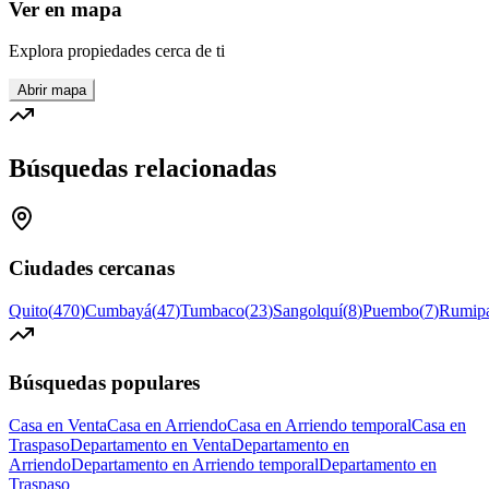
Ver en mapa
Explora propiedades cerca de ti
Abrir mapa
Búsquedas relacionadas
Ciudades cercanas
Quito
(
470
)
Cumbayá
(
47
)
Tumbaco
(
23
)
Sangolquí
(
8
)
Puembo
(
7
)
Rumip
Búsquedas populares
Casa en Venta
Casa en Arriendo
Casa en Arriendo temporal
Casa en
Traspaso
Departamento en Venta
Departamento en
Arriendo
Departamento en Arriendo temporal
Departamento en
Traspaso