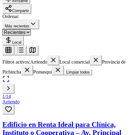
Avísame
Compartir
Ordenar:
Más recientes
Local
Filtros activos:
Arriendo
Local comercial
Provincia de
Pichincha
Pomasqui
Limpiar todos
1
/
14
Arriendo
Edificio en Renta Ideal para Clínica,
Instituto o Cooperativa – Av. Principal