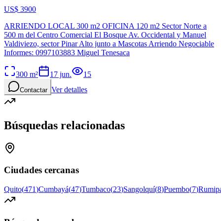
US$ 3900
ARRIENDO LOCAL 300 m2 OFICINA 120 m2 Sector Norte a
500 m del Centro Comercial El Bosque Av. Occidental y Manuel
Valdiviezo, sector Pinar Alto junto a Mascotas Arriendo Negociable
Informes: 0997103883 Miguel Tenesaca
300
m²
17 jun.
15
Ver detalles
Contactar
Búsquedas relacionadas
Ciudades cercanas
Quito
(
471
)
Cumbayá
(
47
)
Tumbaco
(
23
)
Sangolquí
(
8
)
Puembo
(
7
)
Rumip