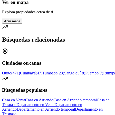
Ver en mapa
Explora propiedades cerca de ti
Abrir mapa
Búsquedas relacionadas
Ciudades cercanas
Quito
(
471
)
Cumbayá
(
47
)
Tumbaco
(
23
)
Sangolquí
(
8
)
Puembo
(
7
)
Rumip
Búsquedas populares
Casa en Venta
Casa en Arriendo
Casa en Arriendo temporal
Casa en
Traspaso
Departamento en Venta
Departamento en
Arriendo
Departamento en Arriendo temporal
Departamento en
Traspaso