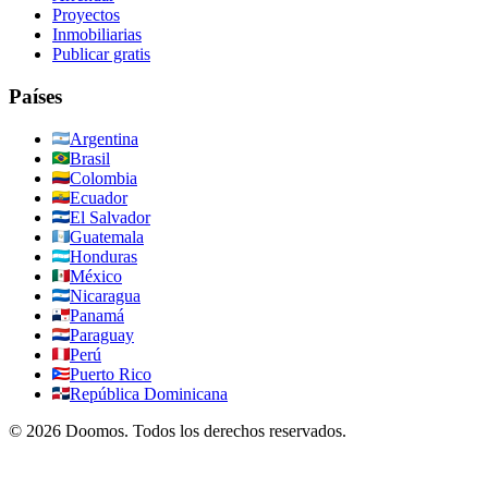
Proyectos
Inmobiliarias
Publicar gratis
Países
Argentina
Brasil
Colombia
Ecuador
El Salvador
Guatemala
Honduras
México
Nicaragua
Panamá
Paraguay
Perú
Puerto Rico
República Dominicana
©
2026
Doomos.
Todos los derechos reservados
.