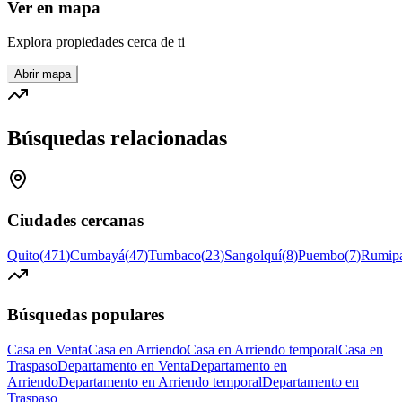
Ver en mapa
Explora propiedades cerca de ti
Abrir mapa
Búsquedas relacionadas
Ciudades cercanas
Quito
(
471
)
Cumbayá
(
47
)
Tumbaco
(
23
)
Sangolquí
(
8
)
Puembo
(
7
)
Rumip
Búsquedas populares
Casa en Venta
Casa en Arriendo
Casa en Arriendo temporal
Casa en
Traspaso
Departamento en Venta
Departamento en
Arriendo
Departamento en Arriendo temporal
Departamento en
Traspaso