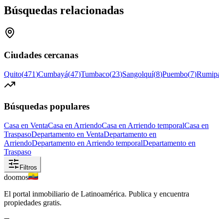
Búsquedas relacionadas
Ciudades cercanas
Quito
(
471
)
Cumbayá
(
47
)
Tumbaco
(
23
)
Sangolquí
(
8
)
Puembo
(
7
)
Rumip
Búsquedas populares
Casa en Venta
Casa en Arriendo
Casa en Arriendo temporal
Casa en
Traspaso
Departamento en Venta
Departamento en
Arriendo
Departamento en Arriendo temporal
Departamento en
Traspaso
Filtros
doomos
El portal inmobiliario de Latinoamérica. Publica y encuentra
propiedades gratis.