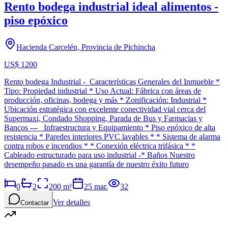
Rento bodega industrial ideal alimentos -
piso epóxico
Hacienda Carcelén, Provincia de Pichincha
US$ 1200
Rento bodega Industrial - Características Generales del Inmueble *
Tipo: Propiedad industrial * Uso Actual: Fábrica con áreas de
producción, oficinas, bodega y más * Zonificación: Industrial *
Ubicación estratégica con excelente conectividad vial cerca del
Supermaxi, Condado Shopping, Parada de Bus y Farmacias y
Bancos --- Infraestructura y Equipamiento * Piso epóxico de alta
resistencia * Paredes interiores PVC lavables * * Sistema de alarma
contra robos e incendios * * Conexión eléctrica trifásica * *
Cableado estructurado para uso industrial -* Baños Nuestro
desempeño pasado es una garantía de nuestro éxito futuro
0
2
200
m²
25 mar.
32
Ver detalles
Contactar