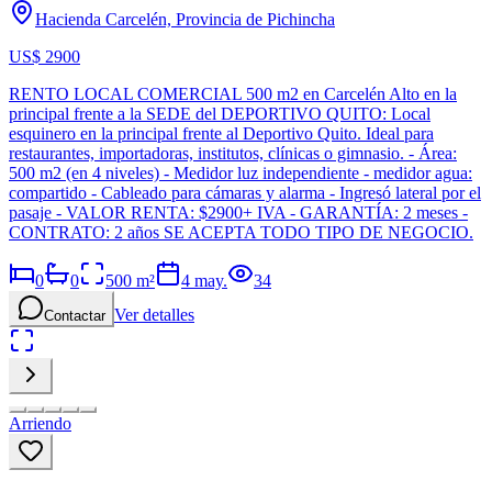
Hacienda Carcelén, Provincia de Pichincha
US$ 2900
RENTO LOCAL COMERCIAL 500 m2 en Carcelén Alto en la
principal frente a la SEDE del DEPORTIVO QUITO: Local
esquinero en la principal frente al Deportivo Quito. Ideal para
restaurantes, importadoras, institutos, clínicas o gimnasio. - Área:
500 m2 (en 4 niveles) - Medidor luz independiente - medidor agua:
compartido - Cableado para cámaras y alarma - Ingresó lateral por el
pasaje - VALOR RENTA: $2900+ IVA - GARANTÍA: 2 meses -
CONTRATO: 2 años SE ACEPTA TODO TIPO DE NEGOCIO.
0
0
500
m²
4 may.
34
Ver detalles
Contactar
Arriendo