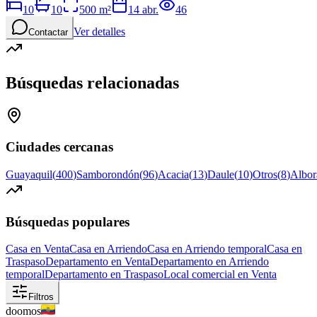
10
10
500
m²
14 abr.
46
Ver detalles
Contactar
Búsquedas relacionadas
Ciudades cercanas
Guayaquil
(
400
)
Samborondón
(
96
)
Acacia
(
13
)
Daule
(
10
)
Otros
(
8
)
Albor
Búsquedas populares
Casa en Venta
Casa en Arriendo
Casa en Arriendo temporal
Casa en
Traspaso
Departamento en Venta
Departamento en Arriendo
temporal
Departamento en Traspaso
Local comercial en Venta
Filtros
doomos