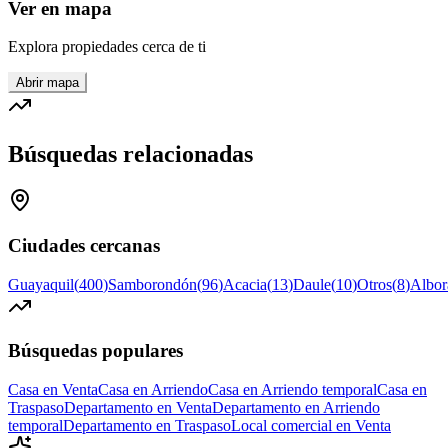
Ver en mapa
Explora propiedades cerca de ti
Abrir mapa
Búsquedas relacionadas
Ciudades cercanas
Guayaquil
(
400
)
Samborondón
(
96
)
Acacia
(
13
)
Daule
(
10
)
Otros
(
8
)
Albor
Búsquedas populares
Casa en Venta
Casa en Arriendo
Casa en Arriendo temporal
Casa en
Traspaso
Departamento en Venta
Departamento en Arriendo
temporal
Departamento en Traspaso
Local comercial en Venta