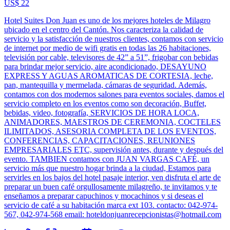
US$ 22
Hotel Suites Don Juan es uno de los mejores hoteles de Milagro
ubicado en el centro del Cantón. Nos caracteriza la calidad de
servicio y la satisfacción de nuestros clientes, contamos con servicio
de internet por medio de wifi gratis en todas las 26 habitaciones,
televisión por cable, televisores de 42” a 51”, frigobar con bebidas
para brindar mejor servicio, aire acondicionado, DESAYUNO
EXPRESS Y AGUAS AROMATICAS DE CORTESIA, leche,
pan, mantequilla y mermelada, cámaras de seguridad. Además,
contamos con dos modernos salones para eventos sociales, damos el
servicio completo en los eventos como son decoración, Buffet,
bebidas, video, fotografía, SERVICIOS DE HORA LOCA,
ANIMADORES, MAESTROS DE CEREMONIA, COCTELES
ILIMITADOS, ASESORIA COMPLETA DE LOS EVENTOS,
CONFERENCIAS, CAPACITACIONES, REUNIONES
EMPRESARIALES ETC, supervisión antes, durante y después del
evento. TAMBIEN contamos con JUAN VARGAS CAFÉ, un
servicio más que nuestro hogar brinda a la ciudad, Estamos para
servirles en los bajos del hotel pasaje interior, ven disfruta el arte de
preparar un buen café orgullosamente milagreño, te invitamos y te
enseñamos a preparar capuchinos y mocachinos y si deseas el
servicio de café a su habitación marca ext 103. contacto: 042-974-
567, 042-974-568 email:
hoteldonjuanrecepcionistas@hotmail.com