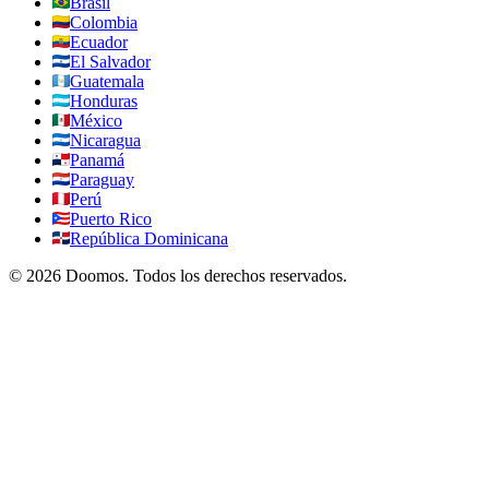
Brasil
Colombia
Ecuador
El Salvador
Guatemala
Honduras
México
Nicaragua
Panamá
Paraguay
Perú
Puerto Rico
República Dominicana
©
2026
Doomos.
Todos los derechos reservados
.