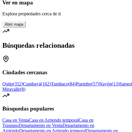
Ver en mapa
Explora propiedades cerca de ti
Abrir mapa
Búsquedas relacionadas
Ciudades cercanas
Quito
(
352
)
Cumbayá
(
162
)
Tumbaco
(
84
)
Puembo
(
57
)
Nayón
(
13
)
Sangol
Miravalle
(
8
)
Búsquedas populares
Casa en Venta
Casa en Arriendo temporal
Casa en
Traspaso
Departamento en Venta
Departamento en
Arriendo
Departamento en Arriendo temporal
Departamento en