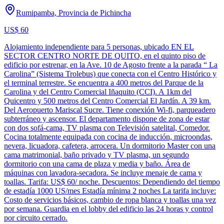
Rumipamba, Provincia de Pichincha
US$ 60
Alojamiento independiente para 5 personas, ubicado EN EL
SECTOR CENTRO NORTE DE QUITO, en el quinto piso de
edificio por estrenar, en la Ave. 10 de Agosto frente a la parada “ La
Carolina” (Sistema Trolebus) que conecta con el Centro Histórico y
el terminal terrestre. Se encuentra a 400 metros del Parque de la
Carolina y del Centro Comercial Iñaquito (CCI). A 1km del
Quicentro y 500 metros del Centro Comercial El Jardín. A 39 km.
Del Aeropuerto Mariscal Sucre. Tiene conexión Wi-fi, parqueadero
subterráneo y ascensor. El departamento dispone de zona de estar
con dos sofá-cama, TV plasma con Televisión satelital, Comedor.
Cocina totalmente equipada con cocina de inducción, microondas,
nevera, licuadora, cafetera, arrocera. Un dormitorio Master con una
cama matrimonial, baño privado y TV plasma, un segundo
dormitorio con una cama de plaza y media y baño. Área de
máquinas con lavadora-secadora. Se incluye menaje de cama y
toallas. Tarifa: US$ 60/ noche. Descuentos: Dependiendo del tiempo
de estadía 1000 US/mes Estadía mínima 2 noches La tarifa incluye:
Costo de servicios básicos, cambio de ropa blanca y toallas una vez
por semana. Guardia en el lobby del edificio las 24 horas y control
por circuito cerrado.