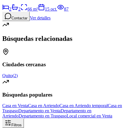
2
2
66
m²
15 oct.
87
Ver detalles
Contactar
Búsquedas relacionadas
Ciudades cercanas
Quito
(
2
)
Búsquedas populares
Casa en Venta
Casa en Arriendo
Casa en Arriendo temporal
Casa en
Traspaso
Departamento en Venta
Departamento en
Arriendo
Departamento en Traspaso
Local comercial en Venta
Filtros