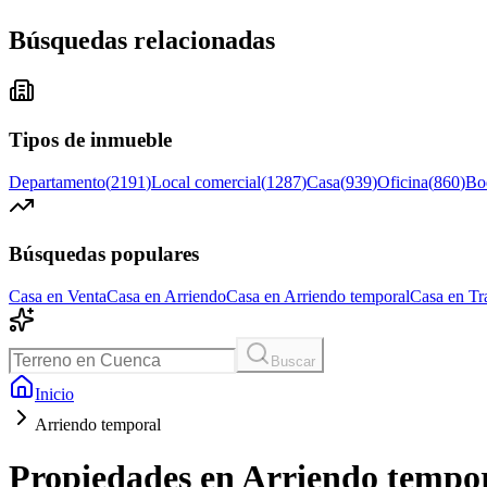
Búsquedas relacionadas
Tipos de inmueble
Departamento
(
2191
)
Local comercial
(
1287
)
Casa
(
939
)
Oficina
(
860
)
Bo
Búsquedas populares
Casa en Venta
Casa en Arriendo
Casa en Arriendo temporal
Casa en Tr
Buscar
Inicio
Arriendo temporal
Propiedades en Arriendo tempo