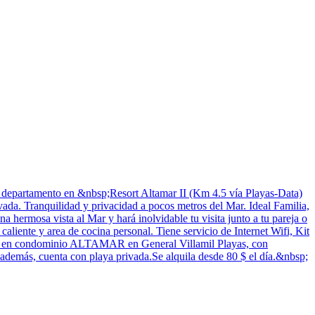
 departamento en &nbsp;Resort Altamar II (Km 4.5 vía Playas-Data)
ada. Tranquilidad y privacidad a pocos metros del Mar. Ideal Familia,
 hermosa vista al Mar y hará inolvidable tu visita junto a tu pareja o
liente y area de cocina personal. Tiene servicio de Internet Wifi, Kit
nto en condominio ALTAMAR en General Villamil Playas, con
y, además, cuenta con playa privada.Se alquila desde 80 $ el día.&nbsp;