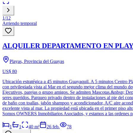
1
/
12
Arriendo temporal
ALQUILER DEPARTAMENTO EN PLAYAS
Playas, Provincia del Guayas
US$ 80
Ubicación estratégica a 45 minutos Guayaquil. A 5 minutos Centro 
con privilegiada vista al Mar en el segundo mejor clima del mundo de
Ejecutivos, parejas o grupo amigos. Se admiten Mascotas.&nbsp; Depart
seres queridos. Parqueo privado dentro de instalaciones al pie del co
de baño con toallas, jabón shampoo y acondicionador, A/C aire aco
excelente vista al mar. La propiedad está ubicada en el primer piso alt
Somos OWNERS Inmobiliarios Asociados, y estamos a las ordenes p
1
1
40
m²
26 feb.
78