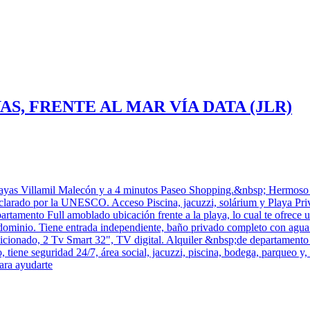
, FRENTE AL MAR VÍA DATA (JLR)
Playas Villamil Malecón y a 4 minutos Paseo Shopping.&nbsp; Hermoso
clarado por la UNESCO. Acceso Piscina, jacuzzi, solárium y Playa Priv
amento Full amoblado ubicación frente a la playa, lo cual te ofrece una
ndominio. Tiene entrada independiente, baño privado completo con agua ca
ndicionado, 2 Tv Smart 32", TV digital. Alquiler &nbsp;de departame
o, tiene seguridad 24/7, área social, jacuzzi, piscina, bodega, parqueo 
ara ayudarte