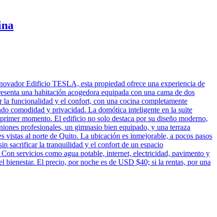
ina
 innovador Edificio TESLA, esta propiedad ofrece una experiencia de
 presenta una habitación acogedora equipada con una cama de dos
ar la funcionalidad y el confort, con una cocina completamente
ando comodidad y privacidad. La domótica inteligente en la suite
 primer momento. El edificio no solo destaca por su diseño moderno,
iones profesionales, un gimnasio bien equipado, y una terraza
 vistas al norte de Quito. La ubicación es inmejorable, a pocos pasos
in sacrificar la tranquilidad y el confort de un espacio
. Con servicios como agua potable, internet, electricidad, pavimento y
el bienestar. El precio, por noche es de USD $40; si la rentas, por una