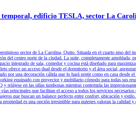
 temporal, edificio TESLA, sector La Carol
restigioso sector de La Carolina, Quito. Situada en el cuarto piso del
orazón del centro norte de la ciudad. La suite, completamente amoblada,
 espacio integrado de sala, comedor y cocina está diseñado para maximiz
leto ofrece un acceso dual desde el dormitorio y el área social, asegur
do por una decoración cálida que lo hará sentir como en casa desde el
orking equipado con proyector y mobiliario cómodo para todas sus reun
 relájese en las sillas tumbonas mientras contempla las impresionantes
ías principales que facilitan el acceso a todos los servicios necesarios s
iajeros que buscan un balance perfecto entre confort, ubicación y estilo
 propiedad es una opción irresistible para quienes valoran la calidad y 