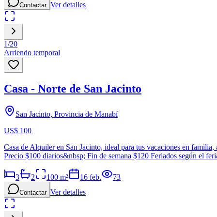
Ver detalles
Contactar
1
/
20
Arriendo temporal
Casa - Norte de San Jacinto
San Jacinto, Provincia de Manabí
US$ 100
Casa de Alquiler en San Jacinto, ideal para tus vacaciones en familia
Precio $100 diarios&nbsp; Fin de semana $120 Feriados según el fer
3
2
100
m²
16 feb.
73
Ver detalles
Contactar