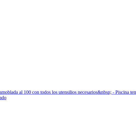
, amoblada al 100 con todos los utensilios necesarios&nbsp; - Piscina 
iado