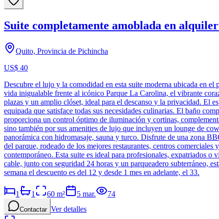
Suite completamente amoblada en alquiler
Quito, Provincia de Pichincha
US$ 40
Descubre el lujo y la comodidad en esta suite moderna ubicada en el p
vida inigualable frente al icónico Parque La Carolina, el vibrante c
plazas y un amplio clóset, ideal para el descanso y la privacidad. El
equipada que satisface todas sus necesidades culinarias. El baño comp
proporciona un control óptimo de iluminación y cortinas, complementa
sino también por sus amenities de lujo que incluyen un lounge de cow
panorámica con hidromasaje, sauna y turco. Disfrute de una zona BBQ y
del parque, rodeado de los mejores restaurantes, centros comerciales y v
contemporáneo. Esta suite es ideal para profesionales, expatriados o v
cable, junto con seguridad 24 horas y un parqueadero subterráneo, esta
semana el descuento es del 12 y desde 1 mes en adelante, el 33.
1
1
60
m²
5 mar.
74
Ver detalles
Contactar