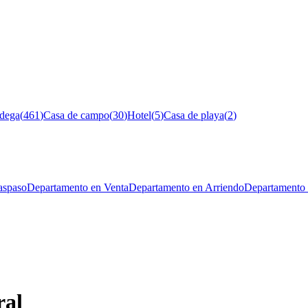
dega
(
461
)
Casa de campo
(
30
)
Hotel
(
5
)
Casa de playa
(
2
)
aspaso
Departamento en Venta
Departamento en Arriendo
Departamento 
ral