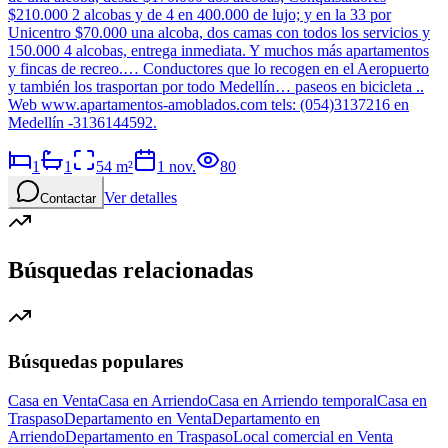
$210.000 2 alcobas y de 4 en 400.000 de lujo; y en la 33 por
Unicentro $70.000 una alcoba, dos camas con todos los servicios y
150.000 4 alcobas, entrega inmediata. Y muchos más apartamentos
y fincas de recreo.… Conductores que lo recogen en el Aeropuerto
y también los trasportan por todo Medellín… paseos en bicicleta ..
Web www.apartamentos-amoblados.com tels: (054)3137216 en
Medellín -3136144592.
1
1
54
m²
1 nov.
80
Ver detalles
Contactar
Búsquedas relacionadas
Búsquedas populares
Casa en Venta
Casa en Arriendo
Casa en Arriendo temporal
Casa en
Traspaso
Departamento en Venta
Departamento en
Arriendo
Departamento en Traspaso
Local comercial en Venta